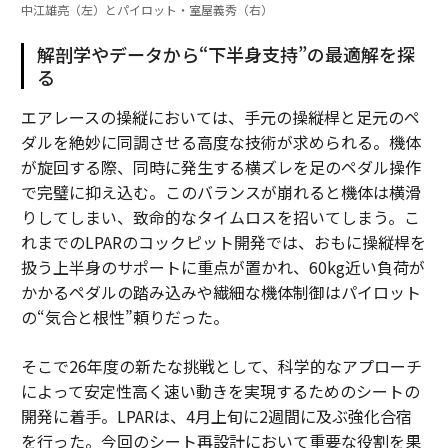
中江雄亮（左）とパイロット・室屋義秀（右）
解剖学やデータから“下半身支持”の最適解を探
る
エアレースの操縦においては、手元の操縦桿と足元のペ
ダルを絶妙に同調させる高度な技術が求められる。機体
が旋回する際、同時に発生する横ズレを足のペダル操作
で完璧に抑え込む。このバランスが崩れると機体は横滑
りしてしまい、致命的なタイムロスを招いてしまう。こ
れまでのLPARのコックピット開発では、おもに操縦桿を
扱う上半身のサポートに重点が置かれ、60kg近い負荷が
かかるペダルの踏み込みや繊細な機体制御はパイロット
の“気合と根性”頼りだった。
そこで26年度の新たな挑戦として、科学的なアプローチ
によって安定性高く速い動きを実現するためのシートの
開発に着手。LPARは、4月上旬に2週間に及ぶ強化合宿
を行った。今回のシート再設計において重要な役割を果