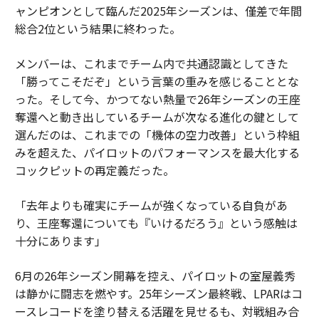
ャンピオンとして臨んだ2025年シーズンは、僅差で年間
総合2位という結果に終わった。
メンバーは、これまでチーム内で共通認識としてきた
「勝ってこそだぞ」という言葉の重みを感じることとな
った。そして今、かつてない熱量で26年シーズンの王座
奪還へと動き出しているチームが次なる進化の鍵として
選んだのは、これまでの「機体の空力改善」という枠組
みを超えた、パイロットのパフォーマンスを最大化する
コックピットの再定義だった。
「去年よりも確実にチームが強くなっている自負があ
り、王座奪還についても『いけるだろう』という感触は
十分にあります」
6月の26年シーズン開幕を控え、パイロットの室屋義秀
は静かに闘志を燃やす。25年シーズン最終戦、LPARはコ
ースレコードを塗り替える活躍を見せるも、対戦組み合