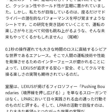
ど、クッション性やホールド性が主眼に置かれていまし
た。しかし、私たちが目指しているのは、座るだけでド
ライバーの潜在的なパフォーマンスを呼び覚ますような
シートです。この研究を突き詰めていくことで、運転の
楽しさが今と比べて何倍も跳ね上がるような、そんな未
来もやってくるかもしれません」（尾崎）
0.1秒の操作遅れでも大きな時間のロスに直結するシビア
な世界であるエアレース。そこで人間の運転技術や性能
を発揮させるためのインターフェースが磨かれることに
よって、LEXUSが追求する安心・安全、そしてクルマを
操る楽しさの実現も期待されているのだ。
室屋は、LEXUSが掲げるフィロソフィー「Pushing Bou
ndaries（境界線を押し広げる）」を単なるスローガンで
はなく、LPARにおいて日々実践される血の通った行動そ
のものだと評する。そして、LPARの活動で目指すのは、
より大きな希望へとつながった世界の実現だ。