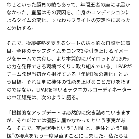
わせといった勝負の綾もあって、年間王者の座には届か
なかった。室屋はその要因を、自身のコンディションに
よるタイムの変化、すなわちフライトの安定性にあった
と分析する。
そこで、操縦姿勢を支えるシートの抜本的な再設計に着
目。全体のラップタイムをコンマ3秒引き上げるイメー
ジをチームで共有し、より本質的にパイロットが120%
の力を発揮できる環境づくりに取り組んでいる。LPARが
チーム発足当初から掲げている「年間1%の進化」とい
う目標。それは単に機体の性能を上げることだけを指す
のではない。LPARを率いるテクニカルコーディネーター
の中江雄亮は、次のように語る。
「機械的なアップデートは必然的に突き詰めていきます
が、それだけでは優勝に届かなかったという事実があ
る。そこで、室屋選手という“人間”と、機体という“機
械”の接点をもう一度見直すことにしました。私たちは