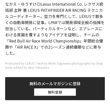
なかえ・ゆうすけ◎Lexus International Co. レクサス統
括部 主幹 兼 LEXUS PATHFINDER AIR RACING テクニカ
ルコーディネーター。空力を専門として、LEXUSで数多
くの自動車開発に従事。LPARでは開発領域全般の指揮を
担当している。バーティカルターンなど、エアレースに
おける常識を覆すようなアイデアを証明し、チームの
「Red Bull Air Race World Championship」年間総合優
勝や「AIR RACE X」での2シーズン連続優勝などに寄与
した。
Promoted by LEXUS / text by Michi Sugawara photographs by Shuji
Goto edited by Akio Takashiro
無料のメールマガジンに登録
無料登録