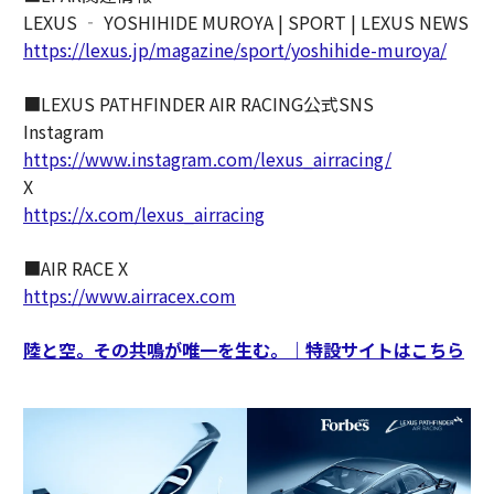
LEXUS ‐ YOSHIHIDE MUROYA | SPORT | LEXUS NEWS
https://lexus.jp/magazine/sport/yoshihide-muroya/
■LEXUS PATHFINDER AIR RACING公式SNS
Instagram
https://www.instagram.com/lexus_airracing/
X
https://x.com/lexus_airracing
■AIR RACE X
https://www.airracex.com
陸と空。その共鳴が唯一を生む。｜特設サイトはこちら