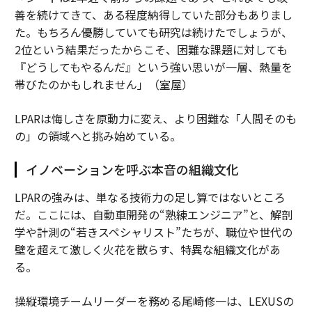
善を続けてきて、ある程度納得していた部分もありまし
た。もちろん優勝していても研究は続けたでしょうが、
2位という結果だったからこそ、困難な課題に対しても
『どうしてもやるんだ』という強い思いが一層、熱量を
帯びたのかもしれません」（室屋）
LPARは悔しさを原動力に変え、より困難な「人間そのも
の」の領域へと挑み始めている。
イノベーションを呼ぶ本音の組織文化
LPARの強みは、単なる技術力の足し算ではないところ
だ。ここには、自動車開発の“熟練エンジニア”と、解剖
学や計測の“若きスペシャリスト”たちが、職位や世代の
壁を超えて激しく火花を散らす、特異な組織文化があ
る。
操縦環境チームリーダーを務める尾崎修一は、LEXUSの