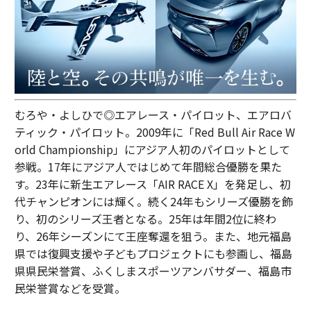
むろや・よしひで◎エアレース・パイロット、エアロバ
ティック・パイロット。2009年に「Red Bull Air Race W
orld Championship」にアジア人初のパイロットとして
参戦。17年にアジア人ではじめて年間総合優勝を果た
す。23年に新生エアレース「AIR RACE X」を発足し、初
代チャンピオンには輝く。続く24年もシリーズ優勝を飾
り、初のシリーズ王者となる。25年は年間2位に終わ
り、26年シーズンにて王座奪還を狙う。また、地元福島
県では復興支援や子どもプロジェクトにも参画し、福島
県県民栄誉賞、ふくしまスポーツアンバサダー、福島市
民栄誉賞などを受賞。