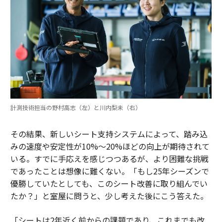
計測技術担当の野村高志（左）と川内梨未（右）
その結果、新しいシート支持システムによって、踏み込
みの速度や安定性が10%〜20%ほどの向上が期待されて
いる。すでに手応えを感じつつあるが、より困難な挑戦
であったことは想像に難くない。「もし25年シーズンで
優勝していたとしても、このシート改善に取り組んでい
たか？」と室屋に問うと、少し考えた後にこう答えた。
「シートは2年近く前からの課題であり、これまでも改