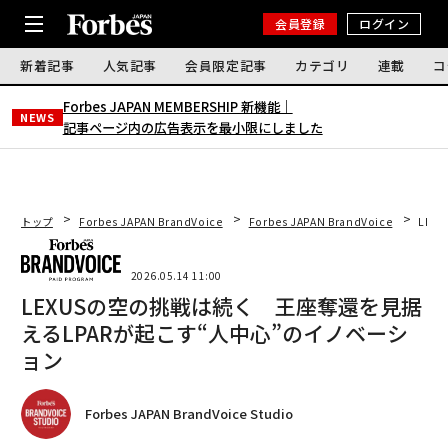
会員登録
ログイン
新着記事
人気記事
会員限定記事
カテゴリ
連載
コ
Forbes JAPAN MEMBERSHIP 新機能｜
NEWS
記事ページ内の広告表示を最小限にしました
トップ
Forbes JAPAN BrandVoice
Forbes JAPAN BrandVoice
LEX
2026.05.14 11:00
LEXUSの空の挑戦は続く 王座奪還を見据
えるLPARが起こす“人中心”のイノベーシ
ョン
Forbes JAPAN BrandVoice Studio