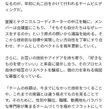
なるのが、年初に丸二日をかけて行われるチームビルデ
ィングだ。
室屋とテクニカルコーディネーターの中江を軸に、メン
バーは会議室にこもり、「そもそも自分たちはなぜレー
スをするのか」という原点の問いから議論を始める。そ
こから技術的な目標や実現したい方向性を丁寧にすり合
わせ、チームとしてのベクトルを毎年更新していく。
さらに、お互いの技術やアイデアを持ち寄り、「好きな
ものを使っていい」と率直に提示し合う。そのプロセス
自体が相互のリスペクトを醸成し、個の力を束ねる強固
な基盤となっている。
「チームの命題は、今までになかった技術をつくること
や、これまでの常識とは違う視点でものを見ることで
す。そのために、性別や職位、職種、勤務地もバラバラ
な専門家が集まるチームづくりを極めてフラットにして