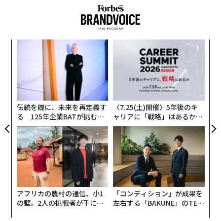
“
シ
グ
パ
技
無
防
伝統を礎に、未来を再定義す
〈7.25(土)開催〉5年後のキ
る 125年企業BATが挑むス
ャリアに「戦略」はあるか。
モークレスな未来
トップエグゼクティブのキャ
リアに触れる1日│CAREER S
UMMIT 2026
アフリカの農村の通信、小1
「コンディション」が成果を
の壁。2人の挑戦者が手にし
左右する――「BAKUNE」のTEN
た「次なる武器」
TIALが支える「挑戦者の明