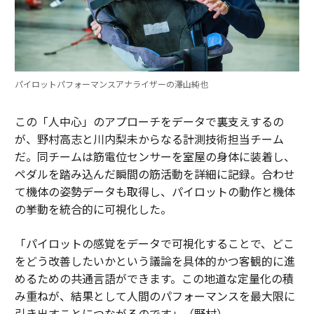
パイロットパフォーマンスアナライザーの澤山純也
この「人中心」のアプローチをデータで裏支えするの
が、野村高志と川内梨未からなる計測技術担当チーム
だ。同チームは筋電位センサーを室屋の身体に装着し、
ペダルを踏み込んだ瞬間の筋活動を詳細に記録。合わせ
て機体の姿勢データも取得し、パイロットの動作と機体
の挙動を統合的に可視化した。
「パイロットの感覚をデータで可視化することで、どこ
をどう改善したいかという議論を具体的かつ客観的に進
めるための共通言語ができます。この地道な定量化の積
み重ねが、結果として人間のパフォーマンスを最大限に
引き出すことにつながるのです」（野村）