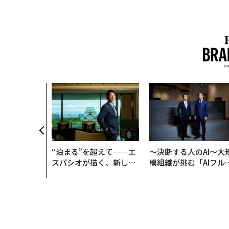
“泊まる”を超えて──エ
〜決断する人のAI〜大
スパシオが描く、新しい
模組織が挑む「AIフル
日本のラグジュアリー
装」“使う”企業から“
（前編）
く”企業へ【NTTドコ
ビジネス×PwC】