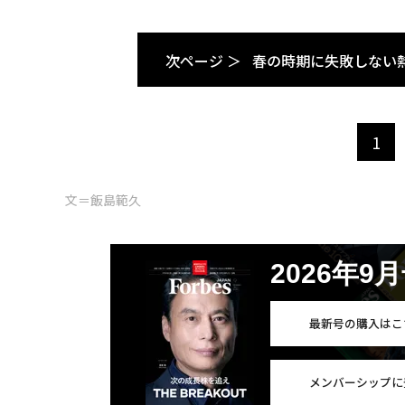
次ページ ＞
春の時期に失敗しない
1
文＝飯島範久
2026年9
最新号の購入はこ
メンバーシップに