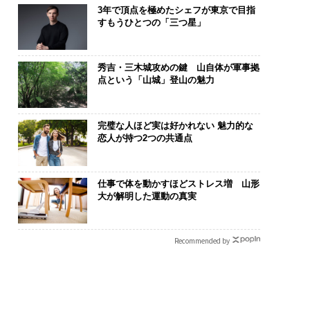
3年で頂点を極めたシェフが東京で目指
すもうひとつの「三つ星」
秀吉・三木城攻めの鍵 山自体が軍事拠
点という「山城」登山の魅力
完璧な人ほど実は好かれない 魅力的な
恋人が持つ2つの共通点
仕事で体を動かすほどストレス増 山形
大が解明した運動の真実
Recommended by