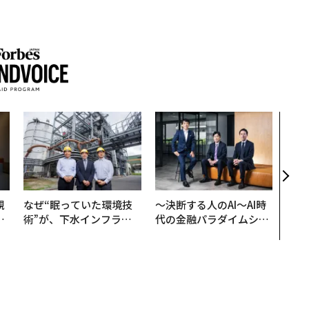
アフ
小1
手に
規
なぜ“眠っていた環境技
〜決断する人のAI〜AI時
実
術”が、下水インフラを
代の金融パラダイムシフ
動
変えたのか──産総研×
ト、「超個別化」の核心
モ
月島JFEアクアソリュー
【MUFG×ウェルスナビ
ションの10年
×PwC】