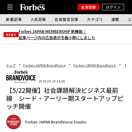
会員登録
ログイン
新着記事
人気記事
会員限定記事
カテゴリ
連載
コ
Forbes JAPAN MEMBERSHIP 新機能｜
NEWS
記事ページ内の広告表示を最小限にしました
トップ
Forbes JAPAN BrandVoice
Forbes JAPAN BrandVoice
【5
2026.04.24 16:00
【5/22開催】社会課題解決ビジネス最前
線 シード・アーリー期スタートアップピ
ッチ開催
Forbes JAPAN BrandVoice Studio