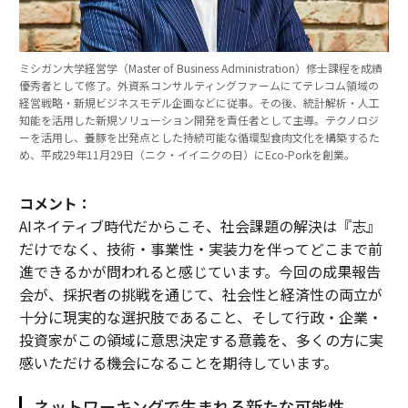
ミシガン大学経営学（Master of Business Administration）修士課程を成績
優秀者として修了。外資系コンサルティングファームにてテレコム領域の
経営戦略・新規ビジネスモデル企画などに従事。その後、統計解析・人工
知能を活用した新規ソリューション開発を責任者として主導。テクノロジ
ーを活用し、養豚を出発点とした持続可能な循環型食肉文化を構築するた
め、平成29年11月29日（ニク・イイニクの日）にEco-Porkを創業。
コメント：
AIネイティブ時代だからこそ、社会課題の解決は『志』
だけでなく、技術・事業性・実装力を伴ってどこまで前
進できるかが問われると感じています。今回の成果報告
会が、採択者の挑戦を通じて、社会性と経済性の両立が
十分に現実的な選択肢であること、そして行政・企業・
投資家がこの領域に意思決定する意義を、多くの方に実
感いただける機会になることを期待しています。
ネットワーキングで生まれる新たな可能性