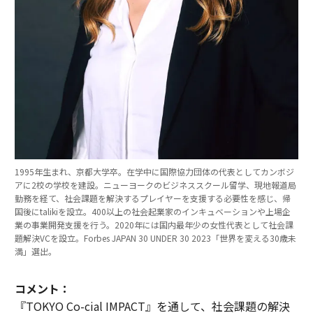
1995年生まれ、京都大学卒。在学中に国際協力団体の代表としてカンボジ
アに2校の学校を建設。ニューヨークのビジネススクール留学、現地報道局
勤務を経て、社会課題を解決するプレイヤーを支援する必要性を感じ、帰
国後にtalikiを設立。400以上の社会起業家のインキュベーションや上場企
業の事業開発支援を行う。2020年には国内最年少の女性代表として社会課
題解決VCを設立。Forbes JAPAN 30 UNDER 30 2023「世界を変える30歳未
満」選出。
コメント：
『TOKYO Co-cial IMPACT』を通して、社会課題の解決