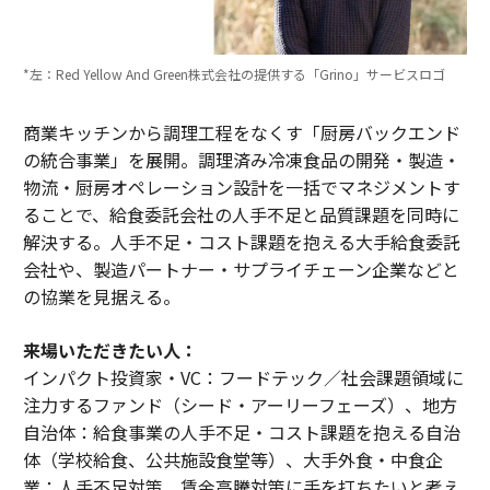
*左：Red Yellow And Green株式会社の提供する「Grino」サービスロゴ
商業キッチンから調理工程をなくす「厨房バックエンド
の統合事業」を展開。調理済み冷凍食品の開発・製造・
物流・厨房オペレーション設計を一括でマネジメントす
ることで、給食委託会社の人手不足と品質課題を同時に
解決する。人手不足・コスト課題を抱える大手給食委託
会社や、製造パートナー・サプライチェーン企業などと
の協業を見据える。
来場いただきたい人：
インパクト投資家・VC：フードテック／社会課題領域に
注力するファンド（シード・アーリーフェーズ）、地方
自治体：給食事業の人手不足・コスト課題を抱える自治
体（学校給食、公共施設食堂等）、大手外食・中食企
業：人手不足対策、賃金高騰対策に手を打ちたいと考え