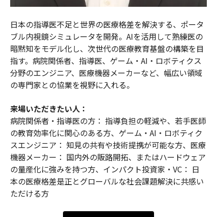
日本の指導医不足と世界の医療格差を解決する、ポータ
ブル内視鏡シミュレータを開発。AIを活用して熟練医の
暗黙知をモデル化し、次世代の医療教育基盤の構築を目
指す。病院関係者、指導医、ゲーム・AI・ロボティクス
分野のエンジニア、医療機器メーカーなど、幅広い領域
の専門家との協業を視野に入れる。
来場いただきたい人：
病院関係者・指導医の方： 指導負担の軽減や、若手医師
の教育効率化に関心のある方、ゲーム・AI・ロボティク
スエンジニア： 知見の共有や技術提携が可能な方、医療
機器メーカー： 国内外の販路開拓、またはハードウェア
の量産化に強みを持つ方、インパクト投資家・VC： 日
本の医療格差是正とグローバルな社会課題解決に共感い
ただける方