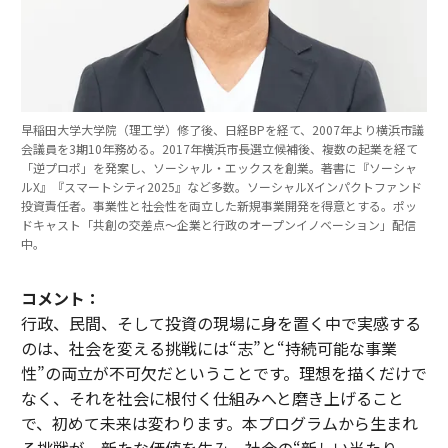
早稲田大学大学院（理工学）修了後、日経BPを経て、2007年より横浜市議
会議員を3期10年務める。2017年横浜市長選立候補後、複数の起業を経て
「逆プロポ」を発案し、ソーシャル・エックスを創業。著書に『ソーシャ
ルX』『スマートシティ2025』など多数。ソーシャルXインパクトファンド
投資責任者。事業性と社会性を両立した新規事業開発を得意とする。ポッ
ドキャスト「共創の交差点〜企業と行政のオープンイノベーション」配信
中。
コメント：
行政、民間、そして投資の現場に身を置く中で実感する
のは、社会を変える挑戦には“志”と“持続可能な事業
性”の両立が不可欠だということです。理想を描くだけで
なく、それを社会に根付く仕組みへと磨き上げること
で、初めて未来は変わります。本プログラムから生まれ
る挑戦が、新たな価値を生み、社会の“新しい当たり