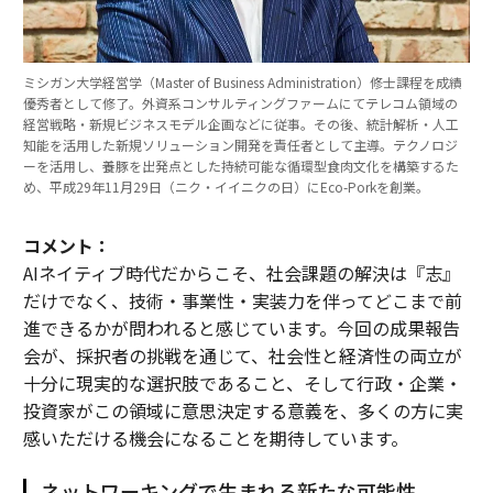
ミシガン大学経営学（Master of Business Administration）修士課程を成績
優秀者として修了。外資系コンサルティングファームにてテレコム領域の
経営戦略・新規ビジネスモデル企画などに従事。その後、統計解析・人工
知能を活用した新規ソリューション開発を責任者として主導。テクノロジ
ーを活用し、養豚を出発点とした持続可能な循環型食肉文化を構築するた
め、平成29年11月29日（ニク・イイニクの日）にEco-Porkを創業。
コメント：
AIネイティブ時代だからこそ、社会課題の解決は『志』
だけでなく、技術・事業性・実装力を伴ってどこまで前
進できるかが問われると感じています。今回の成果報告
会が、採択者の挑戦を通じて、社会性と経済性の両立が
十分に現実的な選択肢であること、そして行政・企業・
投資家がこの領域に意思決定する意義を、多くの方に実
感いただける機会になることを期待しています。
ネットワーキングで生まれる新たな可能性