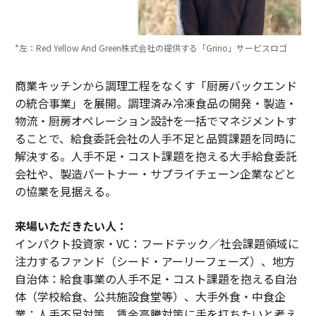
*左：Red Yellow And Green株式会社の提供する「Grino」サービスロゴ
商業キッチンから調理工程をなくす「厨房バックエンド
の統合事業」を展開。調理済み冷凍食品の開発・製造・
物流・厨房オペレーション設計を一括でマネジメントす
ることで、給食委託会社の人手不足と品質課題を同時に
解決する。人手不足・コスト課題を抱える大手給食委託
会社や、製造パートナー・サプライチェーン企業などと
の協業を見据える。
来場いただきたい人：
インパクト投資家・VC：フードテック／社会課題領域に
注力するファンド（シード・アーリーフェーズ）、地方
自治体：給食事業の人手不足・コスト課題を抱える自治
体（学校給食、公共施設食堂等）、大手外食・中食企
業：人手不足対策、賃金高騰対策に手を打ちたいと考え