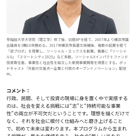
早稲田大学大学院（理工学）修了後、日経BPを経て、2007年より横浜市議
会議員を3期10年務める。2017年横浜市長選立候補後、複数の起業を経て
「逆プロポ」を発案し、ソーシャル・エックスを創業。著書に『ソーシャ
ルX』『スマートシティ2025』など多数。ソーシャルXインパクトファンド
投資責任者。事業性と社会性を両立した新規事業開発を得意とする。ポッ
ドキャスト「共創の交差点〜企業と行政のオープンイノベーション」配信
中。
コメント：
行政、民間、そして投資の現場に身を置く中で実感する
のは、社会を変える挑戦には“志”と“持続可能な事業
性”の両立が不可欠だということです。理想を描くだけで
なく、それを社会に根付く仕組みへと磨き上げること
で、初めて未来は変わります。本プログラムから生まれ
る挑戦が、新たな価値を生み、社会の“新しい当たり