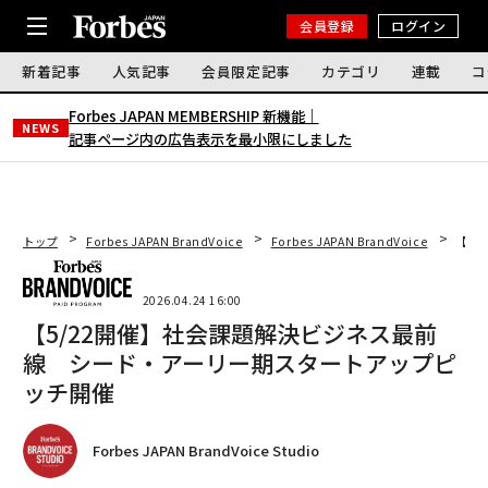
会員登録
ログイン
新着記事
人気記事
会員限定記事
カテゴリ
連載
コ
Forbes JAPAN MEMBERSHIP 新機能｜
NEWS
記事ページ内の広告表示を最小限にしました
トップ
Forbes JAPAN BrandVoice
Forbes JAPAN BrandVoice
【5
2026.04.24 16:00
【5/22開催】社会課題解決ビジネス最前
線 シード・アーリー期スタートアップピ
ッチ開催
Forbes JAPAN BrandVoice Studio