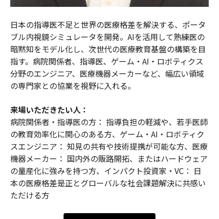
日本の指導医不足と世界の医療格差を解決する、ポータ
ブル内視鏡シミュレータを開発。AIを活用して熟練医の
暗黙知をモデル化し、次世代の医療教育基盤の構築を目
指す。病院関係者、指導医、ゲーム・AI・ロボティクス
分野のエンジニア、医療機器メーカーなど、幅広い領域
の専門家との協業を視野に入れる。
来場いただきたい人：
病院関係者・指導医の方： 指導負担の軽減や、若手医師
の教育効率化に関心のある方、ゲーム・AI・ロボティク
スエンジニア： 知見の共有や技術提携が可能な方、医療
機器メーカー： 国内外の販路開拓、またはハードウェア
の量産化に強みを持つ方、インパクト投資家・VC： 日
本の医療格差是正とグローバルな社会課題解決に共感い
ただける方