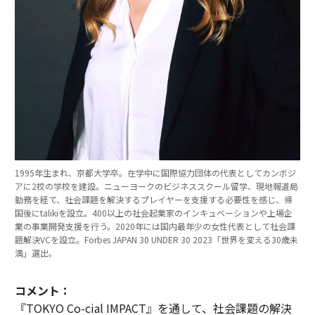
1995年生まれ、京都大学卒。在学中に国際協力団体の代表としてカンボジ
アに2校の学校を建設。ニューヨークのビジネススクール留学、現地報道局
勤務を経て、社会課題を解決するプレイヤーを支援する必要性を感じ、帰
国後にtalikiを設立。400以上の社会起業家のインキュベーションや上場企
業の事業開発支援を行う。2020年には国内最年少の女性代表として社会課
題解決VCを設立。Forbes JAPAN 30 UNDER 30 2023「世界を変える30歳未
満」選出。
コメント：
『TOKYO Co-cial IMPACT』を通して、社会課題の解決