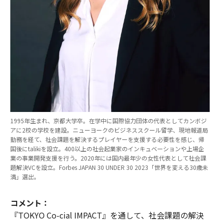
1995年生まれ、京都大学卒。在学中に国際協力団体の代表としてカンボジ
アに2校の学校を建設。ニューヨークのビジネススクール留学、現地報道局
勤務を経て、社会課題を解決するプレイヤーを支援する必要性を感じ、帰
国後にtalikiを設立。400以上の社会起業家のインキュベーションや上場企
業の事業開発支援を行う。2020年には国内最年少の女性代表として社会課
題解決VCを設立。Forbes JAPAN 30 UNDER 30 2023「世界を変える30歳未
満」選出。
コメント：
『TOKYO Co-cial IMPACT』を通して、社会課題の解決