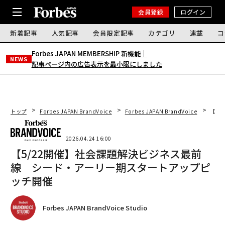
会員登録
ログイン
新着記事
人気記事
会員限定記事
カテゴリ
連載
コ
Forbes JAPAN MEMBERSHIP 新機能｜
NEWS
記事ページ内の広告表示を最小限にしました
トップ
Forbes JAPAN BrandVoice
Forbes JAPAN BrandVoice
【5
2026.04.24 16:00
【5/22開催】社会課題解決ビジネス最前
線 シード・アーリー期スタートアップピ
ッチ開催
Forbes JAPAN BrandVoice Studio