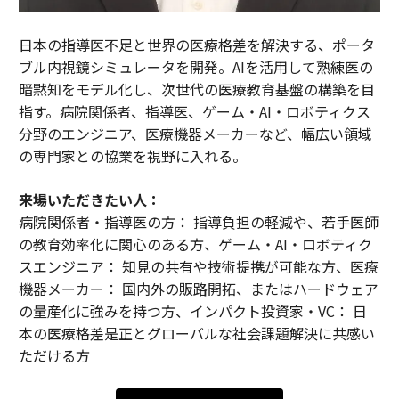
日本の指導医不足と世界の医療格差を解決する、ポータ
ブル内視鏡シミュレータを開発。AIを活用して熟練医の
暗黙知をモデル化し、次世代の医療教育基盤の構築を目
指す。病院関係者、指導医、ゲーム・AI・ロボティクス
分野のエンジニア、医療機器メーカーなど、幅広い領域
の専門家との協業を視野に入れる。
来場いただきたい人：
病院関係者・指導医の方： 指導負担の軽減や、若手医師
の教育効率化に関心のある方、ゲーム・AI・ロボティク
スエンジニア： 知見の共有や技術提携が可能な方、医療
機器メーカー： 国内外の販路開拓、またはハードウェア
の量産化に強みを持つ方、インパクト投資家・VC： 日
本の医療格差是正とグローバルな社会課題解決に共感い
ただける方