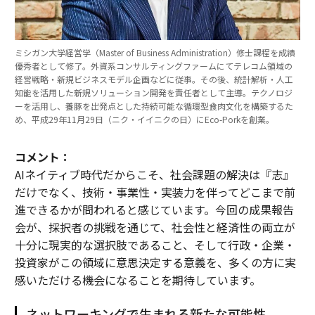
ミシガン大学経営学（Master of Business Administration）修士課程を成績
優秀者として修了。外資系コンサルティングファームにてテレコム領域の
経営戦略・新規ビジネスモデル企画などに従事。その後、統計解析・人工
知能を活用した新規ソリューション開発を責任者として主導。テクノロジ
ーを活用し、養豚を出発点とした持続可能な循環型食肉文化を構築するた
め、平成29年11月29日（ニク・イイニクの日）にEco-Porkを創業。
コメント：
AIネイティブ時代だからこそ、社会課題の解決は『志』
だけでなく、技術・事業性・実装力を伴ってどこまで前
進できるかが問われると感じています。今回の成果報告
会が、採択者の挑戦を通じて、社会性と経済性の両立が
十分に現実的な選択肢であること、そして行政・企業・
投資家がこの領域に意思決定する意義を、多くの方に実
感いただける機会になることを期待しています。
ネットワーキングで生まれる新たな可能性