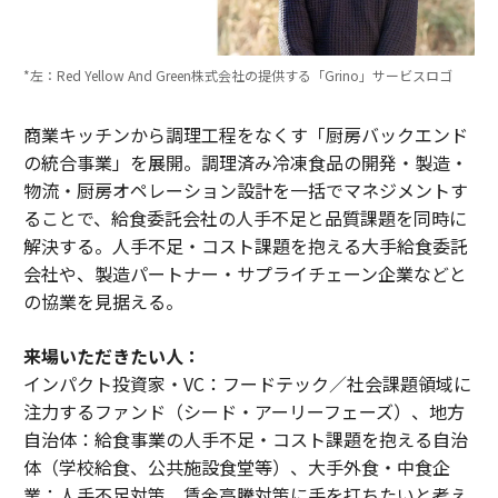
*左：Red Yellow And Green株式会社の提供する「Grino」サービスロゴ
商業キッチンから調理工程をなくす「厨房バックエンド
の統合事業」を展開。調理済み冷凍食品の開発・製造・
物流・厨房オペレーション設計を一括でマネジメントす
ることで、給食委託会社の人手不足と品質課題を同時に
解決する。人手不足・コスト課題を抱える大手給食委託
会社や、製造パートナー・サプライチェーン企業などと
の協業を見据える。
来場いただきたい人：
インパクト投資家・VC：フードテック／社会課題領域に
注力するファンド（シード・アーリーフェーズ）、地方
自治体：給食事業の人手不足・コスト課題を抱える自治
体（学校給食、公共施設食堂等）、大手外食・中食企
業：人手不足対策、賃金高騰対策に手を打ちたいと考え