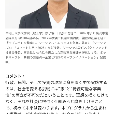
早稲田大学大学院（理工学）修了後、日経BPを経て、2007年より横浜市議
会議員を3期10年務める。2017年横浜市長選立候補後、複数の起業を経て
「逆プロポ」を発案し、ソーシャル・エックスを創業。著書に『ソーシャ
ルX』『スマートシティ2025』など多数。ソーシャルXインパクトファンド
投資責任者。事業性と社会性を両立した新規事業開発を得意とする。ポッ
ドキャスト「共創の交差点〜企業と行政のオープンイノベーション」配信
中。
コメント：
行政、民間、そして投資の現場に身を置く中で実感する
のは、社会を変える挑戦には“志”と“持続可能な事業
性”の両立が不可欠だということです。理想を描くだけで
なく、それを社会に根付く仕組みへと磨き上げること
で、初めて未来は変わります。本プログラムから生まれ
る挑戦が、新たな価値を生み、社会の“新しい当たり