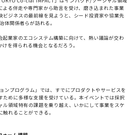
O Co-cial IMPACT」はインパクト/ソーシャル領域
による伴走や専門家から助言を受け、磨き込まれた事業
決ビジネスの最前線を見ようと、シード投資家や協業先
自治体関係者らが訪れる。
会起業家のエコシステム構築に向けて、熱い議論が交わ
かけを得られる機会となるだろう。
ションプログラム」では、すでにプロダクトやサービスを
すために多様な支援を受けている。本イベントでは採択
シャル領域特有の課題を乗り越え、いかにして事業をスケ
に触れることができる。
フォーム構想