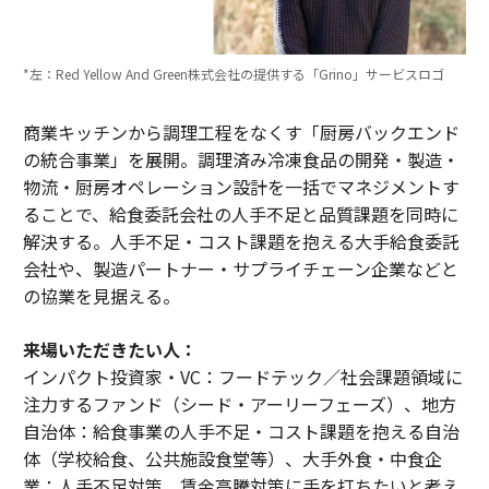
*左：Red Yellow And Green株式会社の提供する「Grino」サービスロゴ
商業キッチンから調理工程をなくす「厨房バックエンド
の統合事業」を展開。調理済み冷凍食品の開発・製造・
物流・厨房オペレーション設計を一括でマネジメントす
ることで、給食委託会社の人手不足と品質課題を同時に
解決する。人手不足・コスト課題を抱える大手給食委託
会社や、製造パートナー・サプライチェーン企業などと
の協業を見据える。
来場いただきたい人：
インパクト投資家・VC：フードテック／社会課題領域に
注力するファンド（シード・アーリーフェーズ）、地方
自治体：給食事業の人手不足・コスト課題を抱える自治
体（学校給食、公共施設食堂等）、大手外食・中食企
業：人手不足対策、賃金高騰対策に手を打ちたいと考え