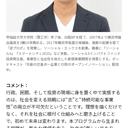
早稲田大学大学院（理工学）修了後、日経BPを経て、2007年より横浜市議
会議員を3期10年務める。2017年横浜市長選立候補後、複数の起業を経て
「逆プロポ」を発案し、ソーシャル・エックスを創業。著書に『ソーシャ
ルX』『スマートシティ2025』など多数。ソーシャルXインパクトファンド
投資責任者。事業性と社会性を両立した新規事業開発を得意とする。ポッ
ドキャスト「共創の交差点〜企業と行政のオープンイノベーション」配信
中。
コメント：
行政、民間、そして投資の現場に身を置く中で実感する
のは、社会を変える挑戦には“志”と“持続可能な事業
性”の両立が不可欠だということです。理想を描くだけで
なく、それを社会に根付く仕組みへと磨き上げること
で、初めて未来は変わります。本プログラムから生まれ
る挑戦が、新たな価値を生み、社会の“新しい当たり