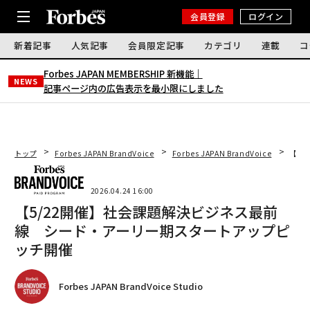
会員登録
ログイン
新着記事
人気記事
会員限定記事
カテゴリ
連載
コ
Forbes JAPAN MEMBERSHIP 新機能｜
NEWS
記事ページ内の広告表示を最小限にしました
トップ
Forbes JAPAN BrandVoice
Forbes JAPAN BrandVoice
【5
2026.04.24 16:00
【5/22開催】社会課題解決ビジネス最前
線 シード・アーリー期スタートアップピ
ッチ開催
Forbes JAPAN BrandVoice Studio