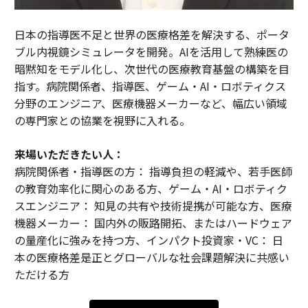
日本の指導医不足と世界の医療格差を解決する、ポータ
ブル内視鏡シミュレータを開発。AIを活用して熟練医の
暗黙知をモデル化し、次世代の医療教育基盤の構築を目
指す。病院関係者、指導医、ゲーム・AI・ロボティクス
分野のエンジニア、医療機器メーカーなど、幅広い領域
の専門家との協業を視野に入れる。
来場いただきたい人：
病院関係者・指導医の方： 指導負担の軽減や、若手医師
の教育効率化に関心のある方、ゲーム・AI・ロボティク
スエンジニア： 知見の共有や技術提携が可能な方、医療
機器メーカー： 国内外の販路開拓、またはハードウェア
の量産化に強みを持つ方、インパクト投資家・VC： 日
本の医療格差是正とグローバルな社会課題解決に共感い
ただける方