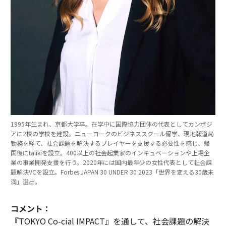
1995年生まれ、京都大学卒。在学中に国際協力団体の代表としてカンボジ
アに2校の学校を建設。ニューヨークのビジネススクール留学、現地報道局
勤務を経て、社会課題を解決するプレイヤーを支援する必要性を感じ、帰
国後にtalikiを設立。400以上の社会起業家のインキュベーションや上場企
業の事業開発支援を行う。2020年には国内最年少の女性代表として社会課
題解決VCを設立。Forbes JAPAN 30 UNDER 30 2023「世界を変える30歳未
満」選出。
コメント：
『TOKYO Co-cial IMPACT』を通して、社会課題の解決