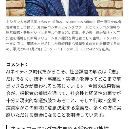
ミシガン大学経営学（Master of Business Administration）修士課程を成績
優秀者として修了。外資系コンサルティングファームにてテレコム領域の
経営戦略・新規ビジネスモデル企画などに従事。その後、統計解析・人工
知能を活用した新規ソリューション開発を責任者として主導。テクノロジ
ーを活用し、養豚を出発点とした持続可能な循環型食肉文化を構築するた
め、平成29年11月29日（ニク・イイニクの日）にEco-Porkを創業。
コメント：
AIネイティブ時代だからこそ、社会課題の解決は『志』
だけでなく、技術・事業性・実装力を伴ってどこまで前
進できるかが問われると感じています。今回の成果報告
会が、採択者の挑戦を通じて、社会性と経済性の両立が
十分に現実的な選択肢であること、そして行政・企業・
投資家がこの領域に意思決定する意義を、多くの方に実
感いただける機会になることを期待しています。
ネットワーキングで生まれる新たな可能性