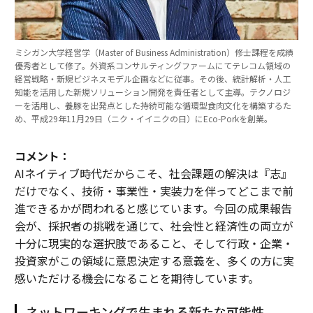
ミシガン大学経営学（Master of Business Administration）修士課程を成績
優秀者として修了。外資系コンサルティングファームにてテレコム領域の
経営戦略・新規ビジネスモデル企画などに従事。その後、統計解析・人工
知能を活用した新規ソリューション開発を責任者として主導。テクノロジ
ーを活用し、養豚を出発点とした持続可能な循環型食肉文化を構築するた
め、平成29年11月29日（ニク・イイニクの日）にEco-Porkを創業。
コメント：
AIネイティブ時代だからこそ、社会課題の解決は『志』
だけでなく、技術・事業性・実装力を伴ってどこまで前
進できるかが問われると感じています。今回の成果報告
会が、採択者の挑戦を通じて、社会性と経済性の両立が
十分に現実的な選択肢であること、そして行政・企業・
投資家がこの領域に意思決定する意義を、多くの方に実
感いただける機会になることを期待しています。
ネットワーキングで生まれる新たな可能性