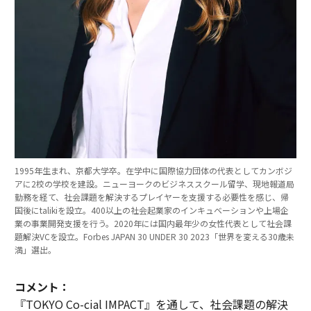
1995年生まれ、京都大学卒。在学中に国際協力団体の代表としてカンボジ
アに2校の学校を建設。ニューヨークのビジネススクール留学、現地報道局
勤務を経て、社会課題を解決するプレイヤーを支援する必要性を感じ、帰
国後にtalikiを設立。400以上の社会起業家のインキュベーションや上場企
業の事業開発支援を行う。2020年には国内最年少の女性代表として社会課
題解決VCを設立。Forbes JAPAN 30 UNDER 30 2023「世界を変える30歳未
満」選出。
コメント：
『TOKYO Co-cial IMPACT』を通して、社会課題の解決