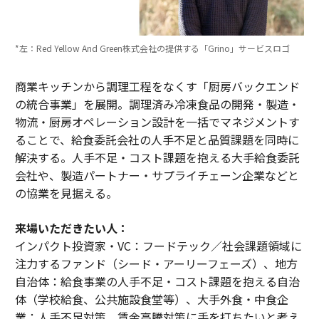
*左：Red Yellow And Green株式会社の提供する「Grino」サービスロゴ
商業キッチンから調理工程をなくす「厨房バックエンド
の統合事業」を展開。調理済み冷凍食品の開発・製造・
物流・厨房オペレーション設計を一括でマネジメントす
ることで、給食委託会社の人手不足と品質課題を同時に
解決する。人手不足・コスト課題を抱える大手給食委託
会社や、製造パートナー・サプライチェーン企業などと
の協業を見据える。
来場いただきたい人：
インパクト投資家・VC：フードテック／社会課題領域に
注力するファンド（シード・アーリーフェーズ）、地方
自治体：給食事業の人手不足・コスト課題を抱える自治
体（学校給食、公共施設食堂等）、大手外食・中食企
業：人手不足対策、賃金高騰対策に手を打ちたいと考え