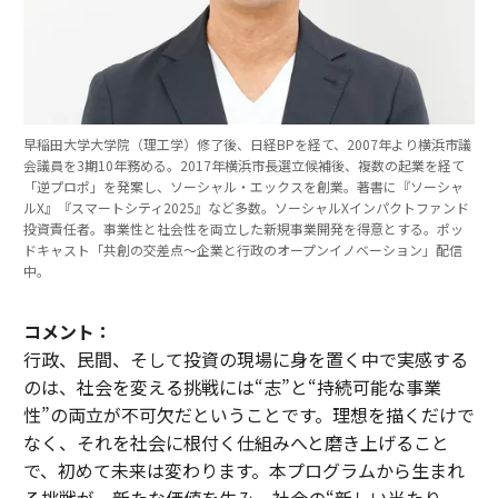
早稲田大学大学院（理工学）修了後、日経BPを経て、2007年より横浜市議
会議員を3期10年務める。2017年横浜市長選立候補後、複数の起業を経て
「逆プロポ」を発案し、ソーシャル・エックスを創業。著書に『ソーシャ
ルX』『スマートシティ2025』など多数。ソーシャルXインパクトファンド
投資責任者。事業性と社会性を両立した新規事業開発を得意とする。ポッ
ドキャスト「共創の交差点〜企業と行政のオープンイノベーション」配信
中。
コメント：
行政、民間、そして投資の現場に身を置く中で実感する
のは、社会を変える挑戦には“志”と“持続可能な事業
性”の両立が不可欠だということです。理想を描くだけで
なく、それを社会に根付く仕組みへと磨き上げること
で、初めて未来は変わります。本プログラムから生まれ
る挑戦が、新たな価値を生み、社会の“新しい当たり