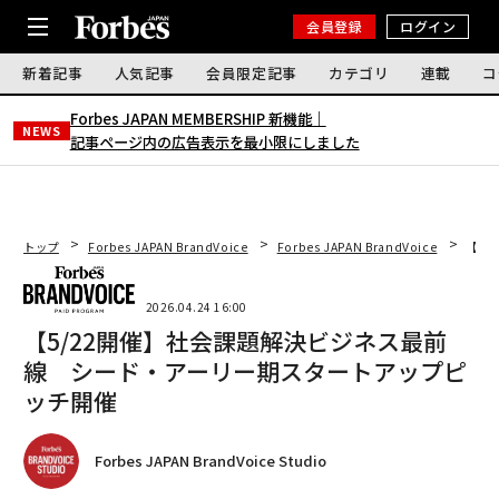
会員登録
ログイン
新着記事
人気記事
会員限定記事
カテゴリ
連載
コ
Forbes JAPAN MEMBERSHIP 新機能｜
NEWS
記事ページ内の広告表示を最小限にしました
トップ
Forbes JAPAN BrandVoice
Forbes JAPAN BrandVoice
【5
2026.04.24 16:00
【5/22開催】社会課題解決ビジネス最前
線 シード・アーリー期スタートアップピ
ッチ開催
Forbes JAPAN BrandVoice Studio