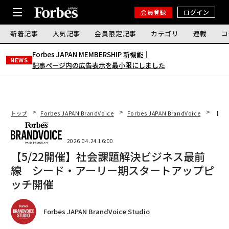
会員登録
ログイン
新着記事
人気記事
会員限定記事
カテゴリ
連載
コ
Forbes JAPAN MEMBERSHIP 新機能｜
NEWS
記事ページ内の広告表示を最小限にしました
トップ
Forbes JAPAN BrandVoice
Forbes JAPAN BrandVoice
【5
2026.04.24 16:00
【5/22開催】社会課題解決ビジネス最前
線 シード・アーリー期スタートアップピ
ッチ開催
Forbes JAPAN BrandVoice Studio