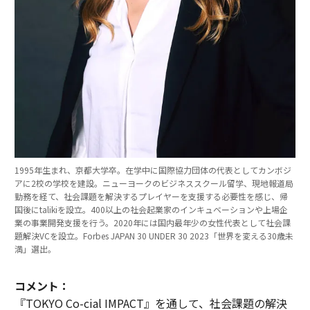
1995年生まれ、京都大学卒。在学中に国際協力団体の代表としてカンボジ
アに2校の学校を建設。ニューヨークのビジネススクール留学、現地報道局
勤務を経て、社会課題を解決するプレイヤーを支援する必要性を感じ、帰
国後にtalikiを設立。400以上の社会起業家のインキュベーションや上場企
業の事業開発支援を行う。2020年には国内最年少の女性代表として社会課
題解決VCを設立。Forbes JAPAN 30 UNDER 30 2023「世界を変える30歳未
満」選出。
コメント：
『TOKYO Co-cial IMPACT』を通して、社会課題の解決