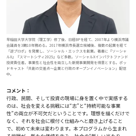
早稲田大学大学院（理工学）修了後、日経BPを経て、2007年より横浜市議
会議員を3期10年務める。2017年横浜市長選立候補後、複数の起業を経て
「逆プロポ」を発案し、ソーシャル・エックスを創業。著書に『ソーシャ
ルX』『スマートシティ2025』など多数。ソーシャルXインパクトファンド
投資責任者。事業性と社会性を両立した新規事業開発を得意とする。ポッ
ドキャスト「共創の交差点〜企業と行政のオープンイノベーション」配信
中。
コメント：
行政、民間、そして投資の現場に身を置く中で実感する
のは、社会を変える挑戦には“志”と“持続可能な事業
性”の両立が不可欠だということです。理想を描くだけで
なく、それを社会に根付く仕組みへと磨き上げること
で、初めて未来は変わります。本プログラムから生まれ
る挑戦が、新たな価値を生み、社会の“新しい当たり