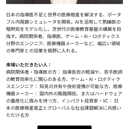
日本の指導医不足と世界の医療格差を解決する、ポータ
ブル内視鏡シミュレータを開発。AIを活用して熟練医の
暗黙知をモデル化し、次世代の医療教育基盤の構築を目
指す。病院関係者、指導医、ゲーム・AI・ロボティクス
分野のエンジニア、医療機器メーカーなど、幅広い領域
の専門家との協業を視野に入れる。
来場いただきたい人：
病院関係者・指導医の方： 指導負担の軽減や、若手医師
の教育効率化に関心のある方、ゲーム・AI・ロボティク
スエンジニア： 知見の共有や技術提携が可能な方、医療
機器メーカー： 国内外の販路開拓、またはハードウェア
の量産化に強みを持つ方、インパクト投資家・VC： 日
本の医療格差是正とグローバルな社会課題解決に共感い
ただける方