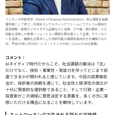
ミシガン大学経営学（Master of Business Administration）修士課程を成績
優秀者として修了。外資系コンサルティングファームにてテレコム領域の
経営戦略・新規ビジネスモデル企画などに従事。その後、統計解析・人工
知能を活用した新規ソリューション開発を責任者として主導。テクノロジ
ーを活用し、養豚を出発点とした持続可能な循環型食肉文化を構築するた
め、平成29年11月29日（ニク・イイニクの日）にEco-Porkを創業。
コメント：
AIネイティブ時代だからこそ、社会課題の解決は『志』
だけでなく、技術・事業性・実装力を伴ってどこまで前
進できるかが問われると感じています。今回の成果報告
会が、採択者の挑戦を通じて、社会性と経済性の両立が
十分に現実的な選択肢であること、そして行政・企業・
投資家がこの領域に意思決定する意義を、多くの方に実
感いただける機会になることを期待しています。
ネットワーキングで生まれる新たな可能性