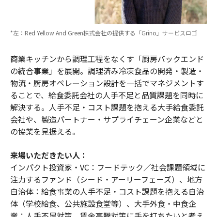
*左：Red Yellow And Green株式会社の提供する「Grino」サービスロゴ
商業キッチンから調理工程をなくす「厨房バックエンド
の統合事業」を展開。調理済み冷凍食品の開発・製造・
物流・厨房オペレーション設計を一括でマネジメントす
ることで、給食委託会社の人手不足と品質課題を同時に
解決する。人手不足・コスト課題を抱える大手給食委託
会社や、製造パートナー・サプライチェーン企業などと
の協業を見据える。
来場いただきたい人：
インパクト投資家・VC：フードテック／社会課題領域に
注力するファンド（シード・アーリーフェーズ）、地方
自治体：給食事業の人手不足・コスト課題を抱える自治
体（学校給食、公共施設食堂等）、大手外食・中食企
業：人手不足対策、賃金高騰対策に手を打ちたいと考え