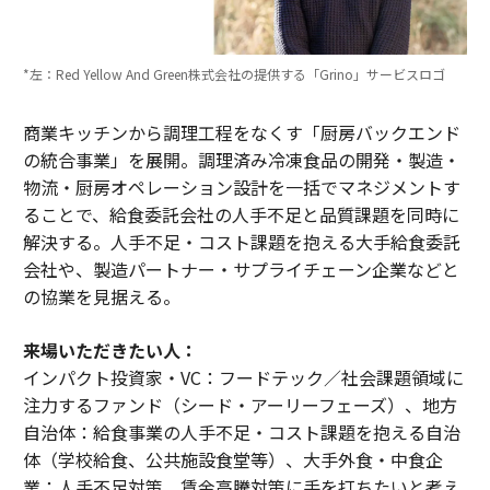
*左：Red Yellow And Green株式会社の提供する「Grino」サービスロゴ
商業キッチンから調理工程をなくす「厨房バックエンド
の統合事業」を展開。調理済み冷凍食品の開発・製造・
物流・厨房オペレーション設計を一括でマネジメントす
ることで、給食委託会社の人手不足と品質課題を同時に
解決する。人手不足・コスト課題を抱える大手給食委託
会社や、製造パートナー・サプライチェーン企業などと
の協業を見据える。
来場いただきたい人：
インパクト投資家・VC：フードテック／社会課題領域に
注力するファンド（シード・アーリーフェーズ）、地方
自治体：給食事業の人手不足・コスト課題を抱える自治
体（学校給食、公共施設食堂等）、大手外食・中食企
業：人手不足対策、賃金高騰対策に手を打ちたいと考え