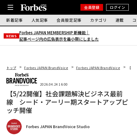
会員登録
ログイン
新着記事
人気記事
会員限定記事
カテゴリ
連載
コ
Forbes JAPAN MEMBERSHIP 新機能｜
NEWS
記事ページ内の広告表示を最小限にしました
トップ
Forbes JAPAN BrandVoice
Forbes JAPAN BrandVoice
【5
2026.04.24 16:00
【5/22開催】社会課題解決ビジネス最前
線 シード・アーリー期スタートアップピ
ッチ開催
Forbes JAPAN BrandVoice Studio