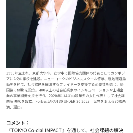
1995年生まれ、京都大学卒。在学中に国際協力団体の代表としてカンボジ
アに2校の学校を建設。ニューヨークのビジネススクール留学、現地報道局
勤務を経て、社会課題を解決するプレイヤーを支援する必要性を感じ、帰
国後にtalikiを設立。400以上の社会起業家のインキュベーションや上場企
業の事業開発支援を行う。2020年には国内最年少の女性代表として社会課
題解決VCを設立。Forbes JAPAN 30 UNDER 30 2023「世界を変える30歳未
満」選出。
コメント：
『TOKYO Co-cial IMPACT』を通して、社会課題の解決