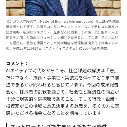
ミシガン大学経営学（Master of Business Administration）修士課程を成績
優秀者として修了。外資系コンサルティングファームにてテレコム領域の
経営戦略・新規ビジネスモデル企画などに従事。その後、統計解析・人工
知能を活用した新規ソリューション開発を責任者として主導。テクノロジ
ーを活用し、養豚を出発点とした持続可能な循環型食肉文化を構築するた
め、平成29年11月29日（ニク・イイニクの日）にEco-Porkを創業。
コメント：
AIネイティブ時代だからこそ、社会課題の解決は『志』
だけでなく、技術・事業性・実装力を伴ってどこまで前
進できるかが問われると感じています。今回の成果報告
会が、採択者の挑戦を通じて、社会性と経済性の両立が
十分に現実的な選択肢であること、そして行政・企業・
投資家がこの領域に意思決定する意義を、多くの方に実
感いただける機会になることを期待しています。
ネットワーキングで生まれる新たな可能性