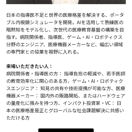
日本の指導医不足と世界の医療格差を解決する、ポータ
ブル内視鏡シミュレータを開発。AIを活用して熟練医の
暗黙知をモデル化し、次世代の医療教育基盤の構築を目
指す。病院関係者、指導医、ゲーム・AI・ロボティクス
分野のエンジニア、医療機器メーカーなど、幅広い領域
の専門家との協業を視野に入れる。
来場いただきたい人：
病院関係者・指導医の方： 指導負担の軽減や、若手医師
の教育効率化に関心のある方、ゲーム・AI・ロボティク
スエンジニア： 知見の共有や技術提携が可能な方、医療
機器メーカー： 国内外の販路開拓、またはハードウェア
の量産化に強みを持つ方、インパクト投資家・VC： 日
本の医療格差是正とグローバルな社会課題解決に共感い
ただける方