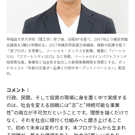
早稲田大学大学院（理工学）修了後、日経BPを経て、2007年より横浜市議
会議員を3期10年務める。2017年横浜市長選立候補後、複数の起業を経て
「逆プロポ」を発案し、ソーシャル・エックスを創業。著書に『ソーシャ
ルX』『スマートシティ2025』など多数。ソーシャルXインパクトファンド
投資責任者。事業性と社会性を両立した新規事業開発を得意とする。ポッ
ドキャスト「共創の交差点〜企業と行政のオープンイノベーション」配信
中。
コメント：
行政、民間、そして投資の現場に身を置く中で実感する
のは、社会を変える挑戦には“志”と“持続可能な事業
性”の両立が不可欠だということです。理想を描くだけで
なく、それを社会に根付く仕組みへと磨き上げること
で、初めて未来は変わります。本プログラムから生まれ
る挑戦が、新たな価値を生み、社会の“新しい当たり