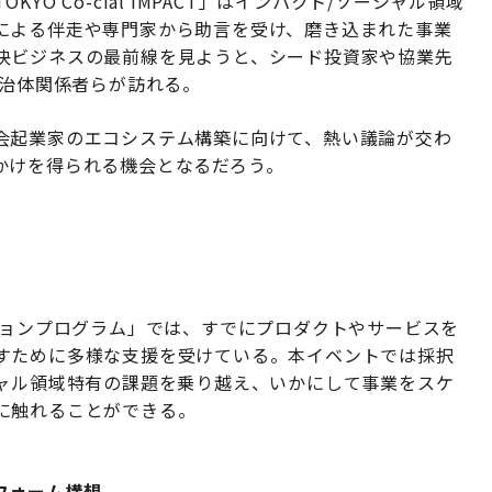
O Co-cial IMPACT」はインパクト/ソーシャル領域
による伴走や専門家から助言を受け、磨き込まれた事業
決ビジネスの最前線を見ようと、シード投資家や協業先
自治体関係者らが訪れる。
会起業家のエコシステム構築に向けて、熱い議論が交わ
かけを得られる機会となるだろう。
ションプログラム」では、すでにプロダクトやサービスを
すために多様な支援を受けている。本イベントでは採択
シャル領域特有の課題を乗り越え、いかにして事業をスケ
に触れることができる。
フォーム構想