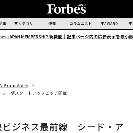
記事
カテゴリ
連載
コラムニスト
AWARD
rbes JAPAN MEMBERSHIP 新機能｜
記事ページ内の広告表示を最小
N BrandVoice
アーリー期スタートアップピッチ開催
解決ビジネス最前線 シード・ア