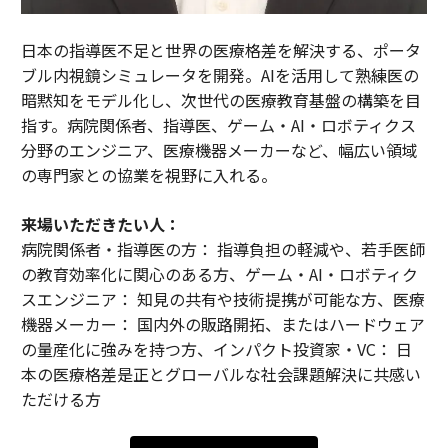
日本の指導医不足と世界の医療格差を解決する、ポータ
ブル内視鏡シミュレータを開発。AIを活用して熟練医の
暗黙知をモデル化し、次世代の医療教育基盤の構築を目
指す。病院関係者、指導医、ゲーム・AI・ロボティクス
分野のエンジニア、医療機器メーカーなど、幅広い領域
の専門家との協業を視野に入れる。
来場いただきたい人：
病院関係者・指導医の方： 指導負担の軽減や、若手医師
の教育効率化に関心のある方、ゲーム・AI・ロボティク
スエンジニア： 知見の共有や技術提携が可能な方、医療
機器メーカー： 国内外の販路開拓、またはハードウェア
の量産化に強みを持つ方、インパクト投資家・VC： 日
本の医療格差是正とグローバルな社会課題解決に共感い
ただける方