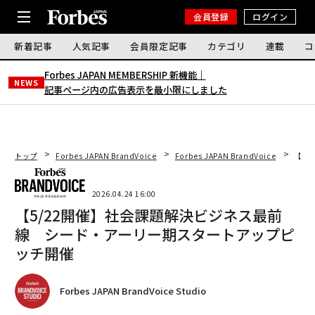
会員登録
ログイン
新着記事
人気記事
会員限定記事
カテゴリ
連載
コ
Forbes JAPAN MEMBERSHIP 新機能｜
NEWS
記事ページ内の広告表示を最小限にしました
トップ
Forbes JAPAN BrandVoice
Forbes JAPAN BrandVoice
【5
2026.04.24 16:00
【5/22開催】社会課題解決ビジネス最前
線 シード・アーリー期スタートアップピ
ッチ開催
Forbes JAPAN BrandVoice Studio