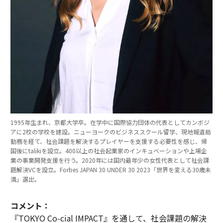
1995年生まれ、京都大学卒。在学中に国際協力団体の代表としてカンボジ
アに2校の学校を建設。ニューヨークのビジネススクール留学、現地報道局
勤務を経て、社会課題を解決するプレイヤーを支援する必要性を感じ、帰
国後にtalikiを設立。400以上の社会起業家のインキュベーションや上場企
業の事業開発支援を行う。2020年には国内最年少の女性代表として社会課
題解決VCを設立。Forbes JAPAN 30 UNDER 30 2023「世界を変える30歳未
満」選出。
コメント：
『TOKYO Co-cial IMPACT』を通して、社会課題の解決