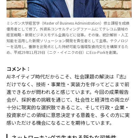
ミシガン大学経営学（Master of Business Administration）修士課程を成績
優秀者として修了。外資系コンサルティングファームにてテレコム領域の
経営戦略・新規ビジネスモデル企画などに従事。その後、統計解析・人工
知能を活用した新規ソリューション開発を責任者として主導。テクノロジ
ーを活用し、養豚を出発点とした持続可能な循環型食肉文化を構築するた
め、平成29年11月29日（ニク・イイニクの日）にEco-Porkを創業。
コメント：
AIネイティブ時代だからこそ、社会課題の解決は『志』
だけでなく、技術・事業性・実装力を伴ってどこまで前
進できるかが問われると感じています。今回の成果報告
会が、採択者の挑戦を通じて、社会性と経済性の両立が
十分に現実的な選択肢であること、そして行政・企業・
投資家がこの領域に意思決定する意義を、多くの方に実
感いただける機会になることを期待しています。
ネットワーキングで生まれる新たな可能性