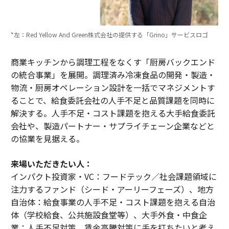
*左：Red Yellow And Green株式会社の提供する「Grino」サービスロゴ
商業キッチンから調理工程をなくす「厨房バックエンド
の統合事業」を展開。調理済み冷凍食品の開発・製造・
物流・厨房オペレーション設計を一括でマネジメントす
ることで、給食委託会社の人手不足と品質課題を同時に
解決する。人手不足・コスト課題を抱える大手給食委託
会社や、製造パートナー・サプライチェーン企業などと
の協業を見据える。
来場いただきたい人：
インパクト投資家・VC：フードテック／社会課題領域に
注力するファンド（シード・アーリーフェーズ）、地方
自治体：給食事業の人手不足・コスト課題を抱える自治
体（学校給食、公共施設食堂等）、大手外食・中食企
業：人手不足対策、賃金高騰対策に手を打ちたいと考え