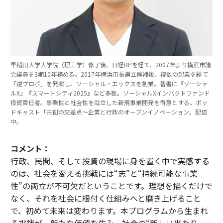
早稲田大学大学院（理工学）修了後、日経BPを経て、2007年より横浜市議
会議員を3期10年務める。2017年横浜市長選立候補後、複数の起業を経て
「逆プロポ」を発案し、ソーシャル・エックスを創業。著書に『ソーシャ
ルX』『スマートシティ2025』など多数。ソーシャルXインパクトファンド
投資責任者。事業性と社会性を両立した新規事業開発を得意とする。ポッ
ドキャスト「共創の交差点〜企業と行政のオープンイノベーション」配信
中。
コメント：
行政、民間、そして投資の現場に身を置く中で実感する
のは、社会を変える挑戦には“志”と“持続可能な事業
性”の両立が不可欠だということです。理想を描くだけで
なく、それを社会に根付く仕組みへと磨き上げること
で、初めて未来は変わります。本プログラムから生まれ
る挑戦が、新たな価値を生み、社会の“新しい当たり