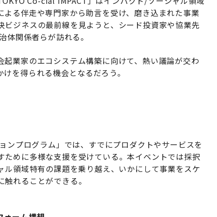
O Co-cial IMPACT」はインパクト/ソーシャル領域
による伴走や専門家から助言を受け、磨き込まれた事業
決ビジネスの最前線を見ようと、シード投資家や協業先
自治体関係者らが訪れる。
会起業家のエコシステム構築に向けて、熱い議論が交わ
かけを得られる機会となるだろう。
ションプログラム」では、すでにプロダクトやサービスを
すために多様な支援を受けている。本イベントでは採択
シャル領域特有の課題を乗り越え、いかにして事業をスケ
に触れることができる。
フォーム構想