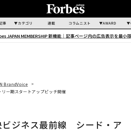
記事
カテゴリ
連載
コラムニスト
AWARD
rbes JAPAN MEMBERSHIP 新機能｜
記事ページ内の広告表示を最小
N BrandVoice
アーリー期スタートアップピッチ開催
解決ビジネス最前線 シード・ア