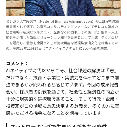
ミシガン大学経営学（Master of Business Administration）修士課程を成績
優秀者として修了。外資系コンサルティングファームにてテレコム領域の
経営戦略・新規ビジネスモデル企画などに従事。その後、統計解析・人工
知能を活用した新規ソリューション開発を責任者として主導。テクノロジ
ーを活用し、養豚を出発点とした持続可能な循環型食肉文化を構築するた
め、平成29年11月29日（ニク・イイニクの日）にEco-Porkを創業。
コメント：
AIネイティブ時代だからこそ、社会課題の解決は『志』
だけでなく、技術・事業性・実装力を伴ってどこまで前
進できるかが問われると感じています。今回の成果報告
会が、採択者の挑戦を通じて、社会性と経済性の両立が
十分に現実的な選択肢であること、そして行政・企業・
投資家がこの領域に意思決定する意義を、多くの方に実
感いただける機会になることを期待しています。
ネットワーキングで生まれる新たな可能性