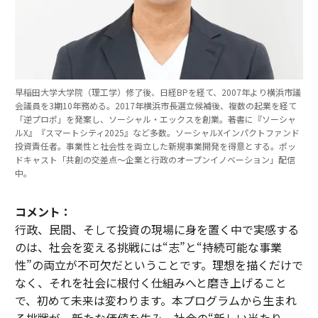
早稲田大学大学院（理工学）修了後、日経BPを経て、2007年より横浜市議
会議員を3期10年務める。2017年横浜市長選立候補後、複数の起業を経て
「逆プロポ」を発案し、ソーシャル・エックスを創業。著書に『ソーシャ
ルX』『スマートシティ2025』など多数。ソーシャルXインパクトファンド
投資責任者。事業性と社会性を両立した新規事業開発を得意とする。ポッ
ドキャスト「共創の交差点〜企業と行政のオープンイノベーション」配信
中。
コメント：
行政、民間、そして投資の現場に身を置く中で実感する
のは、社会を変える挑戦には“志”と“持続可能な事業
性”の両立が不可欠だということです。理想を描くだけで
なく、それを社会に根付く仕組みへと磨き上げること
で、初めて未来は変わります。本プログラムから生まれ
る挑戦が、新たな価値を生み、社会の“新しい当たり