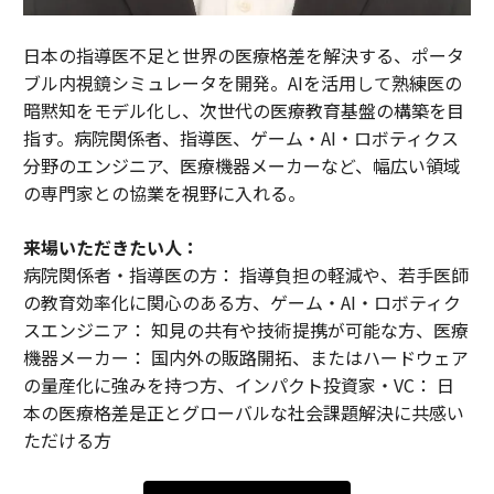
日本の指導医不足と世界の医療格差を解決する、ポータ
ブル内視鏡シミュレータを開発。AIを活用して熟練医の
暗黙知をモデル化し、次世代の医療教育基盤の構築を目
指す。病院関係者、指導医、ゲーム・AI・ロボティクス
分野のエンジニア、医療機器メーカーなど、幅広い領域
の専門家との協業を視野に入れる。
来場いただきたい人：
病院関係者・指導医の方： 指導負担の軽減や、若手医師
の教育効率化に関心のある方、ゲーム・AI・ロボティク
スエンジニア： 知見の共有や技術提携が可能な方、医療
機器メーカー： 国内外の販路開拓、またはハードウェア
の量産化に強みを持つ方、インパクト投資家・VC： 日
本の医療格差是正とグローバルな社会課題解決に共感い
ただける方