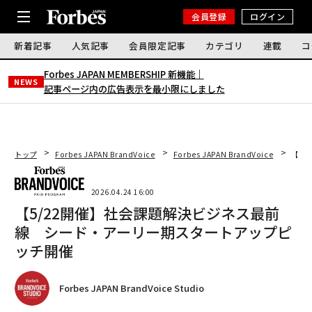
会員登録
ログイン
新着記事
人気記事
会員限定記事
カテゴリ
連載
コ
Forbes JAPAN MEMBERSHIP 新機能｜
NEWS
記事ページ内の広告表示を最小限にしました
トップ
Forbes JAPAN BrandVoice
Forbes JAPAN BrandVoice
【5
2026.04.24 16:00
【5/22開催】社会課題解決ビジネス最前
線 シード・アーリー期スタートアップピ
ッチ開催
Forbes JAPAN BrandVoice Studio