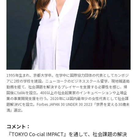
1995年生まれ、京都大学卒。在学中に国際協力団体の代表としてカンボジ
アに2校の学校を建設。ニューヨークのビジネススクール留学、現地報道局
勤務を経て、社会課題を解決するプレイヤーを支援する必要性を感じ、帰
国後にtalikiを設立。400以上の社会起業家のインキュベーションや上場企
業の事業開発支援を行う。2020年には国内最年少の女性代表として社会課
題解決VCを設立。Forbes JAPAN 30 UNDER 30 2023「世界を変える30歳未
満」選出。
コメント：
『TOKYO Co-cial IMPACT』を通して、社会課題の解決