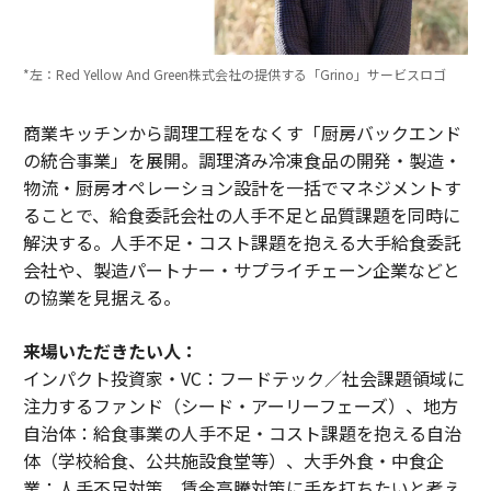
*左：Red Yellow And Green株式会社の提供する「Grino」サービスロゴ
商業キッチンから調理工程をなくす「厨房バックエンド
の統合事業」を展開。調理済み冷凍食品の開発・製造・
物流・厨房オペレーション設計を一括でマネジメントす
ることで、給食委託会社の人手不足と品質課題を同時に
解決する。人手不足・コスト課題を抱える大手給食委託
会社や、製造パートナー・サプライチェーン企業などと
の協業を見据える。
来場いただきたい人：
インパクト投資家・VC：フードテック／社会課題領域に
注力するファンド（シード・アーリーフェーズ）、地方
自治体：給食事業の人手不足・コスト課題を抱える自治
体（学校給食、公共施設食堂等）、大手外食・中食企
業：人手不足対策、賃金高騰対策に手を打ちたいと考え