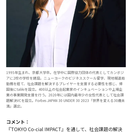
1995年生まれ、京都大学卒。在学中に国際協力団体の代表としてカンボジ
アに2校の学校を建設。ニューヨークのビジネススクール留学、現地報道局
勤務を経て、社会課題を解決するプレイヤーを支援する必要性を感じ、帰
国後にtalikiを設立。400以上の社会起業家のインキュベーションや上場企
業の事業開発支援を行う。2020年には国内最年少の女性代表として社会課
題解決VCを設立。Forbes JAPAN 30 UNDER 30 2023「世界を変える30歳未
満」選出。
コメント：
『TOKYO Co-cial IMPACT』を通して、社会課題の解決