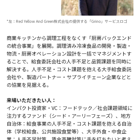
*左：Red Yellow And Green株式会社の提供する「Grino」サービスロゴ
商業キッチンから調理工程をなくす「厨房バックエンド
の統合事業」を展開。調理済み冷凍食品の開発・製造・
物流・厨房オペレーション設計を一括でマネジメントす
ることで、給食委託会社の人手不足と品質課題を同時に
解決する。人手不足・コスト課題を抱える大手給食委託
会社や、製造パートナー・サプライチェーン企業などと
の協業を見据える。
来場いただきたい人：
インパクト投資家・VC：フードテック／社会課題領域に
注力するファンド（シード・アーリーフェーズ）、地方
自治体：給食事業の人手不足・コスト課題を抱える自治
体（学校給食、公共施設食堂等）、大手外食・中食企
業：人手不足対策、賃金高騰対策に手を打ちたいと考え