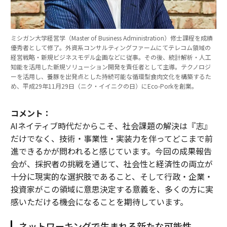
ミシガン大学経営学（Master of Business Administration）修士課程を成績
優秀者として修了。外資系コンサルティングファームにてテレコム領域の
経営戦略・新規ビジネスモデル企画などに従事。その後、統計解析・人工
知能を活用した新規ソリューション開発を責任者として主導。テクノロジ
ーを活用し、養豚を出発点とした持続可能な循環型食肉文化を構築するた
め、平成29年11月29日（ニク・イイニクの日）にEco-Porkを創業。
コメント：
AIネイティブ時代だからこそ、社会課題の解決は『志』
だけでなく、技術・事業性・実装力を伴ってどこまで前
進できるかが問われると感じています。今回の成果報告
会が、採択者の挑戦を通じて、社会性と経済性の両立が
十分に現実的な選択肢であること、そして行政・企業・
投資家がこの領域に意思決定する意義を、多くの方に実
感いただける機会になることを期待しています。
ネットワーキングで生まれる新たな可能性