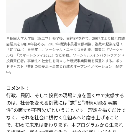
早稲田大学大学院（理工学）修了後、日経BPを経て、2007年より横浜市議
会議員を3期10年務める。2017年横浜市長選立候補後、複数の起業を経て
「逆プロポ」を発案し、ソーシャル・エックスを創業。著書に『ソーシャ
ルX』『スマートシティ2025』など多数。ソーシャルXインパクトファンド
投資責任者。事業性と社会性を両立した新規事業開発を得意とする。ポッ
ドキャスト「共創の交差点〜企業と行政のオープンイノベーション」配信
中。
コメント：
行政、民間、そして投資の現場に身を置く中で実感する
のは、社会を変える挑戦には“志”と“持続可能な事業
性”の両立が不可欠だということです。理想を描くだけで
なく、それを社会に根付く仕組みへと磨き上げること
で、初めて未来は変わります。本プログラムから生まれ
る挑戦が、新たな価値を生み、社会の“新しい当たり