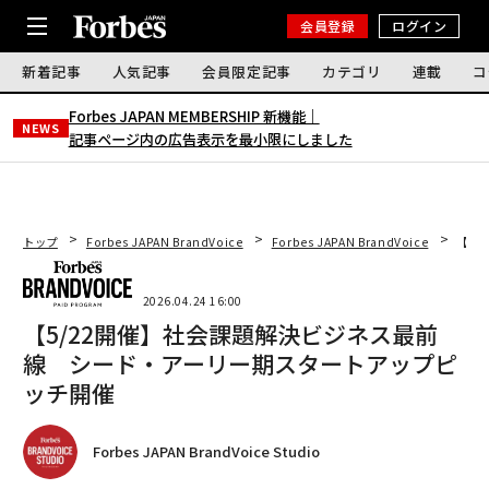
会員登録
ログイン
新着記事
人気記事
会員限定記事
カテゴリ
連載
コ
Forbes JAPAN MEMBERSHIP 新機能｜
NEWS
記事ページ内の広告表示を最小限にしました
トップ
Forbes JAPAN BrandVoice
Forbes JAPAN BrandVoice
【5
2026.04.24 16:00
【5/22開催】社会課題解決ビジネス最前
線 シード・アーリー期スタートアップピ
ッチ開催
Forbes JAPAN BrandVoice Studio