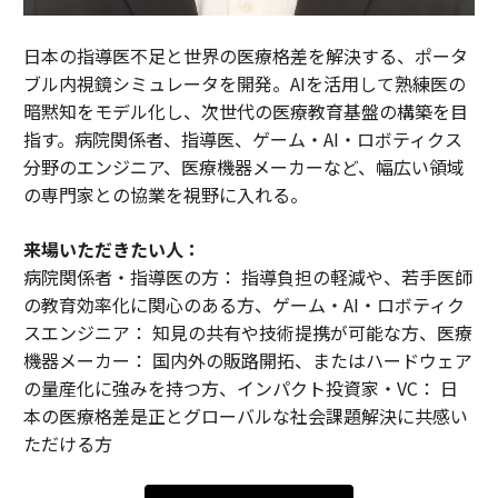
日本の指導医不足と世界の医療格差を解決する、ポータ
ブル内視鏡シミュレータを開発。AIを活用して熟練医の
暗黙知をモデル化し、次世代の医療教育基盤の構築を目
指す。病院関係者、指導医、ゲーム・AI・ロボティクス
分野のエンジニア、医療機器メーカーなど、幅広い領域
の専門家との協業を視野に入れる。
来場いただきたい人：
病院関係者・指導医の方： 指導負担の軽減や、若手医師
の教育効率化に関心のある方、ゲーム・AI・ロボティク
スエンジニア： 知見の共有や技術提携が可能な方、医療
機器メーカー： 国内外の販路開拓、またはハードウェア
の量産化に強みを持つ方、インパクト投資家・VC： 日
本の医療格差是正とグローバルな社会課題解決に共感い
ただける方