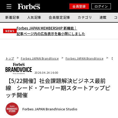
会員登録
ログイン
新着記事
人気記事
会員限定記事
カテゴリ
連載
コ
Forbes JAPAN MEMBERSHIP 新機能｜
NEWS
記事ページ内の広告表示を最小限にしました
トップ
Forbes JAPAN BrandVoice
Forbes JAPAN BrandVoice
【5
2026.04.24 16:00
【5/22開催】社会課題解決ビジネス最前
線 シード・アーリー期スタートアップピ
ッチ開催
Forbes JAPAN BrandVoice Studio