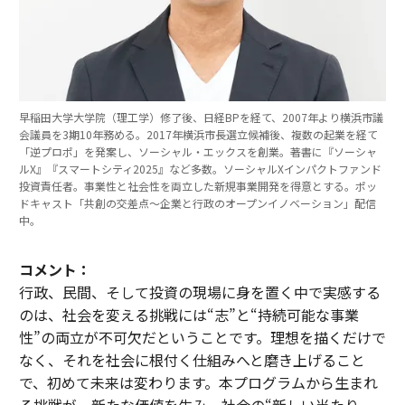
早稲田大学大学院（理工学）修了後、日経BPを経て、2007年より横浜市議
会議員を3期10年務める。2017年横浜市長選立候補後、複数の起業を経て
「逆プロポ」を発案し、ソーシャル・エックスを創業。著書に『ソーシャ
ルX』『スマートシティ2025』など多数。ソーシャルXインパクトファンド
投資責任者。事業性と社会性を両立した新規事業開発を得意とする。ポッ
ドキャスト「共創の交差点〜企業と行政のオープンイノベーション」配信
中。
コメント：
行政、民間、そして投資の現場に身を置く中で実感する
のは、社会を変える挑戦には“志”と“持続可能な事業
性”の両立が不可欠だということです。理想を描くだけで
なく、それを社会に根付く仕組みへと磨き上げること
で、初めて未来は変わります。本プログラムから生まれ
る挑戦が、新たな価値を生み、社会の“新しい当たり