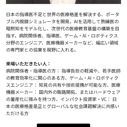
日本の指導医不足と世界の医療格差を解決する、ポータ
ブル内視鏡シミュレータを開発。AIを活用して熟練医の
暗黙知をモデル化し、次世代の医療教育基盤の構築を目
指す。病院関係者、指導医、ゲーム・AI・ロボティクス
分野のエンジニア、医療機器メーカーなど、幅広い領域
の専門家との協業を視野に入れる。
来場いただきたい人：
病院関係者・指導医の方： 指導負担の軽減や、若手医師
の教育効率化に関心のある方、ゲーム・AI・ロボティク
スエンジニア： 知見の共有や技術提携が可能な方、医療
機器メーカー： 国内外の販路開拓、またはハードウェア
の量産化に強みを持つ方、インパクト投資家・VC： 日
本の医療格差是正とグローバルな社会課題解決に共感い
ただける方