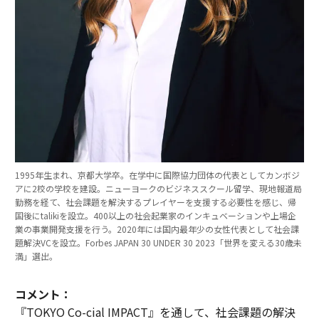
1995年生まれ、京都大学卒。在学中に国際協力団体の代表としてカンボジ
アに2校の学校を建設。ニューヨークのビジネススクール留学、現地報道局
勤務を経て、社会課題を解決するプレイヤーを支援する必要性を感じ、帰
国後にtalikiを設立。400以上の社会起業家のインキュベーションや上場企
業の事業開発支援を行う。2020年には国内最年少の女性代表として社会課
題解決VCを設立。Forbes JAPAN 30 UNDER 30 2023「世界を変える30歳未
満」選出。
コメント：
『TOKYO Co-cial IMPACT』を通して、社会課題の解決