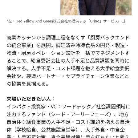
*左：Red Yellow And Green株式会社の提供する「Grino」サービスロゴ
商業キッチンから調理工程をなくす「厨房バックエンド
の統合事業」を展開。調理済み冷凍食品の開発・製造・
物流・厨房オペレーション設計を一括でマネジメントす
ることで、給食委託会社の人手不足と品質課題を同時に
解決する。人手不足・コスト課題を抱える大手給食委託
会社や、製造パートナー・サプライチェーン企業などと
の協業を見据える。
来場いただきたい人：
インパクト投資家・VC：フードテック／社会課題領域に
注力するファンド（シード・アーリーフェーズ）、地方
自治体：給食事業の人手不足・コスト課題を抱える自治
体（学校給食、公共施設食堂等）、大手外食・中食企
業：人手不足対策、賃金高騰対策に手を打ちたいと考え