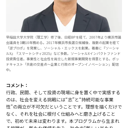
早稲田大学大学院（理工学）修了後、日経BPを経て、2007年より横浜市議
会議員を3期10年務める。2017年横浜市長選立候補後、複数の起業を経て
「逆プロポ」を発案し、ソーシャル・エックスを創業。著書に『ソーシャ
ルX』『スマートシティ2025』など多数。ソーシャルXインパクトファンド
投資責任者。事業性と社会性を両立した新規事業開発を得意とする。ポッ
ドキャスト「共創の交差点〜企業と行政のオープンイノベーション」配信
中。
コメント：
行政、民間、そして投資の現場に身を置く中で実感する
のは、社会を変える挑戦には“志”と“持続可能な事業
性”の両立が不可欠だということです。理想を描くだけで
なく、それを社会に根付く仕組みへと磨き上げること
で、初めて未来は変わります。本プログラムから生まれ
る挑戦が、新たな価値を生み、社会の“新しい当たり