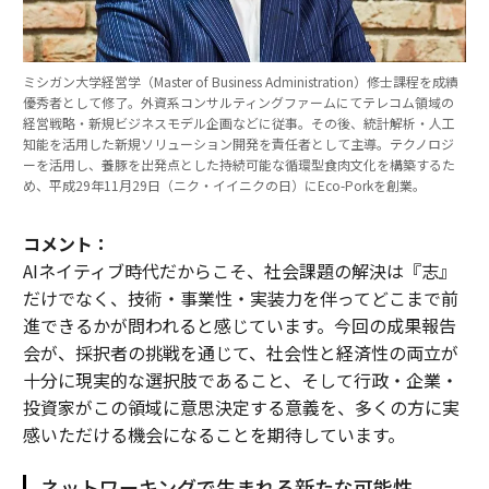
ミシガン大学経営学（Master of Business Administration）修士課程を成績
優秀者として修了。外資系コンサルティングファームにてテレコム領域の
経営戦略・新規ビジネスモデル企画などに従事。その後、統計解析・人工
知能を活用した新規ソリューション開発を責任者として主導。テクノロジ
ーを活用し、養豚を出発点とした持続可能な循環型食肉文化を構築するた
め、平成29年11月29日（ニク・イイニクの日）にEco-Porkを創業。
コメント：
AIネイティブ時代だからこそ、社会課題の解決は『志』
だけでなく、技術・事業性・実装力を伴ってどこまで前
進できるかが問われると感じています。今回の成果報告
会が、採択者の挑戦を通じて、社会性と経済性の両立が
十分に現実的な選択肢であること、そして行政・企業・
投資家がこの領域に意思決定する意義を、多くの方に実
感いただける機会になることを期待しています。
ネットワーキングで生まれる新たな可能性