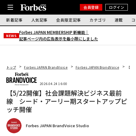
会員登録
ログイン
新着記事
人気記事
会員限定記事
カテゴリ
連載
コ
Forbes JAPAN MEMBERSHIP 新機能｜
NEWS
記事ページ内の広告表示を最小限にしました
トップ
Forbes JAPAN BrandVoice
Forbes JAPAN BrandVoice
【5
2026.04.24 16:00
【5/22開催】社会課題解決ビジネス最前
線 シード・アーリー期スタートアップピ
ッチ開催
Forbes JAPAN BrandVoice Studio