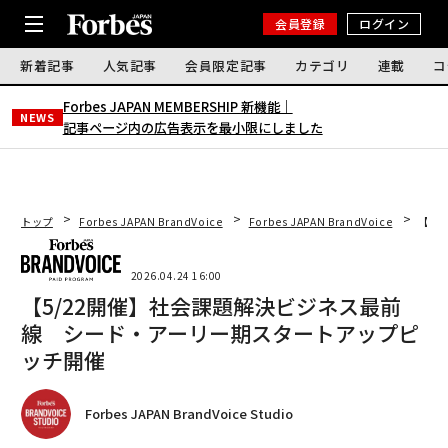
会員登録
ログイン
新着記事
人気記事
会員限定記事
カテゴリ
連載
コ
Forbes JAPAN MEMBERSHIP 新機能｜
NEWS
記事ページ内の広告表示を最小限にしました
トップ
Forbes JAPAN BrandVoice
Forbes JAPAN BrandVoice
【5
2026.04.24 16:00
【5/22開催】社会課題解決ビジネス最前
線 シード・アーリー期スタートアップピ
ッチ開催
Forbes JAPAN BrandVoice Studio