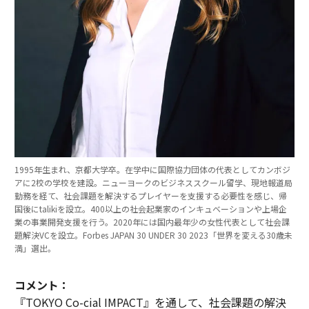
1995年生まれ、京都大学卒。在学中に国際協力団体の代表としてカンボジ
アに2校の学校を建設。ニューヨークのビジネススクール留学、現地報道局
勤務を経て、社会課題を解決するプレイヤーを支援する必要性を感じ、帰
国後にtalikiを設立。400以上の社会起業家のインキュベーションや上場企
業の事業開発支援を行う。2020年には国内最年少の女性代表として社会課
題解決VCを設立。Forbes JAPAN 30 UNDER 30 2023「世界を変える30歳未
満」選出。
コメント：
『TOKYO Co-cial IMPACT』を通して、社会課題の解決