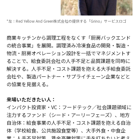
*左：Red Yellow And Green株式会社の提供する「Grino」サービスロゴ
商業キッチンから調理工程をなくす「厨房バックエンド
の統合事業」を展開。調理済み冷凍食品の開発・製造・
物流・厨房オペレーション設計を一括でマネジメントす
ることで、給食委託会社の人手不足と品質課題を同時に
解決する。人手不足・コスト課題を抱える大手給食委託
会社や、製造パートナー・サプライチェーン企業などと
の協業を見据える。
来場いただきたい人：
インパクト投資家・VC：フードテック／社会課題領域に
注力するファンド（シード・アーリーフェーズ）、地方
自治体：給食事業の人手不足・コスト課題を抱える自治
体（学校給食、公共施設食堂等）、大手外食・中食企
業：人手不足対策、賃金高騰対策に手を打ちたいと考え