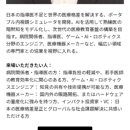
日本の指導医不足と世界の医療格差を解決する、ポータ
ブル内視鏡シミュレータを開発。AIを活用して熟練医の
暗黙知をモデル化し、次世代の医療教育基盤の構築を目
指す。病院関係者、指導医、ゲーム・AI・ロボティクス
分野のエンジニア、医療機器メーカーなど、幅広い領域
の専門家との協業を視野に入れる。
来場いただきたい人：
病院関係者・指導医の方： 指導負担の軽減や、若手医師
の教育効率化に関心のある方、ゲーム・AI・ロボティク
スエンジニア： 知見の共有や技術提携が可能な方、医療
機器メーカー： 国内外の販路開拓、またはハードウェア
の量産化に強みを持つ方、インパクト投資家・VC： 日
本の医療格差是正とグローバルな社会課題解決に共感い
ただける方