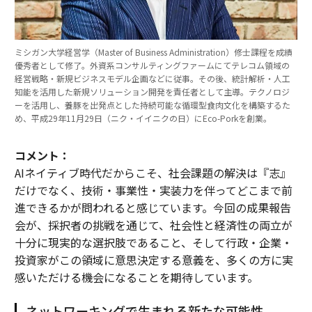
ミシガン大学経営学（Master of Business Administration）修士課程を成績
優秀者として修了。外資系コンサルティングファームにてテレコム領域の
経営戦略・新規ビジネスモデル企画などに従事。その後、統計解析・人工
知能を活用した新規ソリューション開発を責任者として主導。テクノロジ
ーを活用し、養豚を出発点とした持続可能な循環型食肉文化を構築するた
め、平成29年11月29日（ニク・イイニクの日）にEco-Porkを創業。
コメント：
AIネイティブ時代だからこそ、社会課題の解決は『志』
だけでなく、技術・事業性・実装力を伴ってどこまで前
進できるかが問われると感じています。今回の成果報告
会が、採択者の挑戦を通じて、社会性と経済性の両立が
十分に現実的な選択肢であること、そして行政・企業・
投資家がこの領域に意思決定する意義を、多くの方に実
感いただける機会になることを期待しています。
ネットワーキングで生まれる新たな可能性