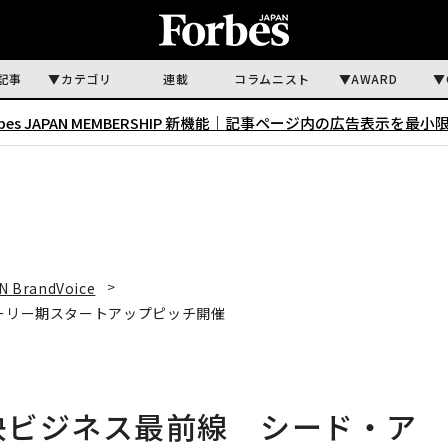
記事
カテゴリ
連載
コラムニスト
AWARD
rbes JAPAN MEMBERSHIP 新機能｜
記事ページ内の広告表示を最小
N BrandVoice
アーリー期スタートアップピッチ開催
解決ビジネス最前線 シード・ア