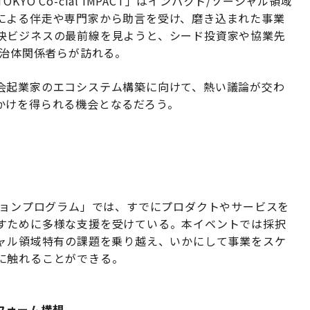
O Co-cial IMPACT」はインパクト/ソーシャル領域
による伴走や専門家から助言を受け、磨き込まれた事業
決ビジネスの最前線を見ようと、シード投資家や協業先
自治体関係者らが訪れる。
会起業家のエコシステム構築に向けて、熱い議論が交わ
かけを得られる機会となるだろう。
ションプログラム」では、すでにプロダクトやサービスを
すために多様な支援を受けている。本イベントでは採択
シャル領域特有の課題を乗り越え、いかにして事業をスケ
に触れることができる。
フォーム構想