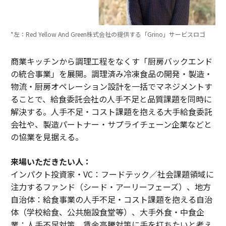
*左：Red Yellow And Green株式会社の提供する「Grino」サービスロゴ
商業キッチンから調理工程をなくす「厨房バックエンド
の統合事業」を展開。調理済み冷凍食品の開発・製造・
物流・厨房オペレーション設計を一括でマネジメントす
ることで、給食委託会社の人手不足と品質課題を同時に
解決する。人手不足・コスト課題を抱える大手給食委託
会社や、製造パートナー・サプライチェーン企業などと
の協業を見据える。
来場いただきたい人：
インパクト投資家・VC：フードテック／社会課題領域に
注力するファンド（シード・アーリーフェーズ）、地方
自治体：給食事業の人手不足・コスト課題を抱える自治
体（学校給食、公共施設食堂等）、大手外食・中食企
業：人手不足対策、賃金高騰対策に手を打ちたいと考え