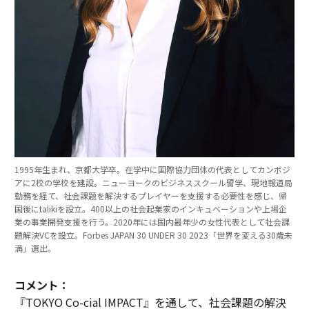
1995年生まれ、京都大学卒。在学中に国際協力団体の代表としてカンボジ
アに2校の学校を建設。ニューヨークのビジネススクール留学、現地報道局
勤務を経て、社会課題を解決するプレイヤーを支援する必要性を感じ、帰
国後にtalikiを設立。400以上の社会起業家のインキュベーションや上場企
業の事業開発支援を行う。2020年には国内最年少の女性代表として社会課
題解決VCを設立。Forbes JAPAN 30 UNDER 30 2023「世界を変える30歳未
満」選出。
コメント：
『TOKYO Co-cial IMPACT』を通して、社会課題の解決