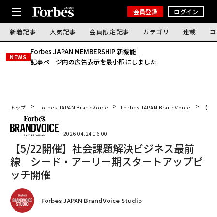
会員登録
ログイン
新着記事
人気記事
会員限定記事
カテゴリ
連載
コ
Forbes JAPAN MEMBERSHIP 新機能｜
NEWS
記事ページ内の広告表示を最小限にしました
トップ
Forbes JAPAN BrandVoice
Forbes JAPAN BrandVoice
【5
2026.04.24 16:00
【5/22開催】社会課題解決ビジネス最前
線 シード・アーリー期スタートアップピ
ッチ開催
Forbes JAPAN BrandVoice Studio