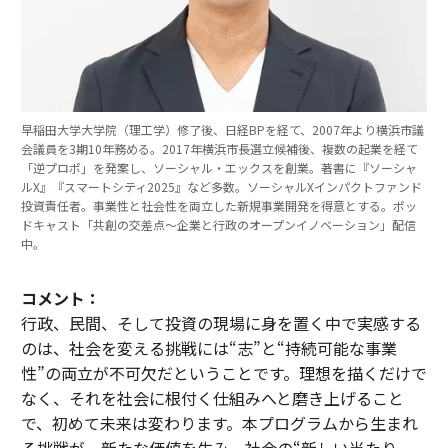
早稲田大学大学院（理工学）修了後、日経BPを経て、2007年より横浜市議
会議員を3期10年務める。2017年横浜市長選立候補後、複数の起業を経て
「逆プロポ」を発案し、ソーシャル・エックスを創業。著書に『ソーシャ
ルX』『スマートシティ2025』など多数。ソーシャルXインパクトファンド
投資責任者。事業性と社会性を両立した新規事業開発を得意とする。ポッ
ドキャスト「共創の交差点〜企業と行政のオープンイノベーション」配信
中。
コメント：
行政、民間、そして投資の現場に身を置く中で実感する
のは、社会を変える挑戦には“志”と“持続可能な事業
性”の両立が不可欠だということです。理想を描くだけで
なく、それを社会に根付く仕組みへと磨き上げること
で、初めて未来は変わります。本プログラムから生まれ
る挑戦が、新たな価値を生み、社会の“新しい当たり