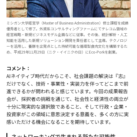
ミシガン大学経営学（Master of Business Administration）修士課程を成績
優秀者として修了。外資系コンサルティングファームにてテレコム領域の
経営戦略・新規ビジネスモデル企画などに従事。その後、統計解析・人工
知能を活用した新規ソリューション開発を責任者として主導。テクノロジ
ーを活用し、養豚を出発点とした持続可能な循環型食肉文化を構築するた
め、平成29年11月29日（ニク・イイニクの日）にEco-Porkを創業。
コメント：
AIネイティブ時代だからこそ、社会課題の解決は『志』
だけでなく、技術・事業性・実装力を伴ってどこまで前
進できるかが問われると感じています。今回の成果報告
会が、採択者の挑戦を通じて、社会性と経済性の両立が
十分に現実的な選択肢であること、そして行政・企業・
投資家がこの領域に意思決定する意義を、多くの方に実
感いただける機会になることを期待しています。
ネットワーキングで生まれる新たな可能性