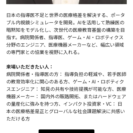
日本の指導医不足と世界の医療格差を解決する、ポータ
ブル内視鏡シミュレータを開発。AIを活用して熟練医の
暗黙知をモデル化し、次世代の医療教育基盤の構築を目
指す。病院関係者、指導医、ゲーム・AI・ロボティクス
分野のエンジニア、医療機器メーカーなど、幅広い領域
の専門家との協業を視野に入れる。
来場いただきたい人：
病院関係者・指導医の方： 指導負担の軽減や、若手医師
の教育効率化に関心のある方、ゲーム・AI・ロボティク
スエンジニア： 知見の共有や技術提携が可能な方、医療
機器メーカー： 国内外の販路開拓、またはハードウェア
の量産化に強みを持つ方、インパクト投資家・VC： 日
本の医療格差是正とグローバルな社会課題解決に共感い
ただける方