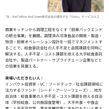
*左：Red Yellow And Green株式会社の提供する「Grino」サービスロゴ
商業キッチンから調理工程をなくす「厨房バックエンド
の統合事業」を展開。調理済み冷凍食品の開発・製造・
物流・厨房オペレーション設計を一括でマネジメントす
ることで、給食委託会社の人手不足と品質課題を同時に
解決する。人手不足・コスト課題を抱える大手給食委託
会社や、製造パートナー・サプライチェーン企業などと
の協業を見据える。
来場いただきたい人：
インパクト投資家・VC：フードテック／社会課題領域に
注力するファンド（シード・アーリーフェーズ）、地方
自治体：給食事業の人手不足・コスト課題を抱える自治
体（学校給食、公共施設食堂等）、大手外食・中食企
業：人手不足対策、賃金高騰対策に手を打ちたいと考え