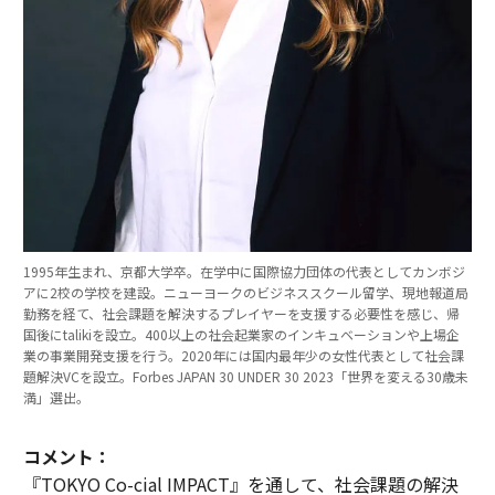
1995年生まれ、京都大学卒。在学中に国際協力団体の代表としてカンボジ
アに2校の学校を建設。ニューヨークのビジネススクール留学、現地報道局
勤務を経て、社会課題を解決するプレイヤーを支援する必要性を感じ、帰
国後にtalikiを設立。400以上の社会起業家のインキュベーションや上場企
業の事業開発支援を行う。2020年には国内最年少の女性代表として社会課
題解決VCを設立。Forbes JAPAN 30 UNDER 30 2023「世界を変える30歳未
満」選出。
コメント：
『TOKYO Co-cial IMPACT』を通して、社会課題の解決