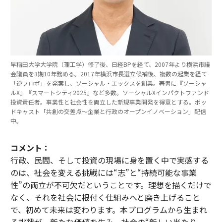
早稲田大学大学院（理工学）修了後、日経BPを経て、2007年より横浜市議
会議員を3期10年務める。2017年横浜市長選立候補後、複数の起業を経て
「逆プロポ」を発案し、ソーシャル・エックスを創業。著書に『ソーシャ
ルX』『スマートシティ2025』など多数。ソーシャルXインパクトファンド
投資責任者。事業性と社会性を両立した新規事業開発を得意とする。ポッ
ドキャスト「共創の交差点〜企業と行政のオープンイノベーション」配信
中。
コメント：
行政、民間、そして投資の現場に身を置く中で実感する
のは、社会を変える挑戦には“志”と“持続可能な事業
性”の両立が不可欠だということです。理想を描くだけで
なく、それを社会に根付く仕組みへと磨き上げること
で、初めて未来は変わります。本プログラムから生まれ
る挑戦が、新たな価値を生み、社会の“新しい当たり