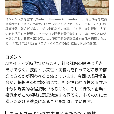
ミシガン大学経営学（Master of Business Administration）修士課程を成績
優秀者として修了。外資系コンサルティングファームにてテレコム領域の
経営戦略・新規ビジネスモデル企画などに従事。その後、統計解析・人工
知能を活用した新規ソリューション開発を責任者として主導。テクノロジ
ーを活用し、養豚を出発点とした持続可能な循環型食肉文化を構築するた
め、平成29年11月29日（ニク・イイニクの日）にEco-Porkを創業。
コメント：
AIネイティブ時代だからこそ、社会課題の解決は『志』
だけでなく、技術・事業性・実装力を伴ってどこまで前
進できるかが問われると感じています。今回の成果報告
会が、採択者の挑戦を通じて、社会性と経済性の両立が
十分に現実的な選択肢であること、そして行政・企業・
投資家がこの領域に意思決定する意義を、多くの方に実
感いただける機会になることを期待しています。
ネットワーキングで生まれる新たな可能性