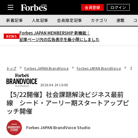
会員登録
ログイン
新着記事
人気記事
会員限定記事
カテゴリ
連載
コ
Forbes JAPAN MEMBERSHIP 新機能｜
NEWS
記事ページ内の広告表示を最小限にしました
トップ
Forbes JAPAN BrandVoice
Forbes JAPAN BrandVoice
【5
2026.04.24 16:00
【5/22開催】社会課題解決ビジネス最前
線 シード・アーリー期スタートアップピ
ッチ開催
Forbes JAPAN BrandVoice Studio