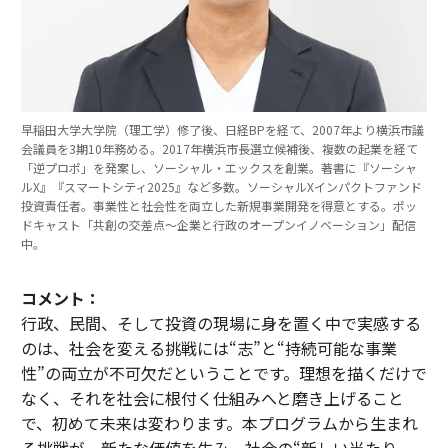
早稲田大学大学院（理工学）修了後、日経BPを経て、2007年より横浜市議
会議員を3期10年務める。2017年横浜市長選立候補後、複数の起業を経て
「逆プロポ」を発案し、ソーシャル・エックスを創業。著書に『ソーシャ
ルX』『スマートシティ2025』など多数。ソーシャルXインパクトファンド
投資責任者。事業性と社会性を両立した新規事業開発を得意とする。ポッ
ドキャスト「共創の交差点〜企業と行政のオープンイノベーション」配信
中。
コメント：
行政、民間、そして投資の現場に身を置く中で実感する
のは、社会を変える挑戦には“志”と“持続可能な事業
性”の両立が不可欠だということです。理想を描くだけで
なく、それを社会に根付く仕組みへと磨き上げること
で、初めて未来は変わります。本プログラムから生まれ
る挑戦が、新たな価値を生み、社会の“新しい当たり