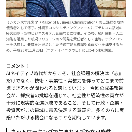
ミシガン大学経営学（Master of Business Administration）修士課程を成績
優秀者として修了。外資系コンサルティングファームにてテレコム領域の
経営戦略・新規ビジネスモデル企画などに従事。その後、統計解析・人工
知能を活用した新規ソリューション開発を責任者として主導。テクノロジ
ーを活用し、養豚を出発点とした持続可能な循環型食肉文化を構築するた
め、平成29年11月29日（ニク・イイニクの日）にEco-Porkを創業。
コメント：
AIネイティブ時代だからこそ、社会課題の解決は『志』
だけでなく、技術・事業性・実装力を伴ってどこまで前
進できるかが問われると感じています。今回の成果報告
会が、採択者の挑戦を通じて、社会性と経済性の両立が
十分に現実的な選択肢であること、そして行政・企業・
投資家がこの領域に意思決定する意義を、多くの方に実
感いただける機会になることを期待しています。
ネットワーキングで生まれる新たな可能性