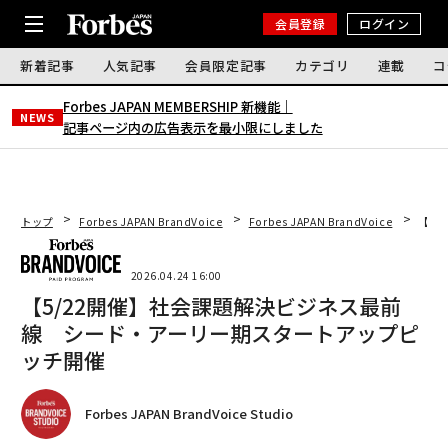
会員登録
ログイン
新着記事
人気記事
会員限定記事
カテゴリ
連載
コ
Forbes JAPAN MEMBERSHIP 新機能｜
NEWS
記事ページ内の広告表示を最小限にしました
トップ
Forbes JAPAN BrandVoice
Forbes JAPAN BrandVoice
【5
2026.04.24 16:00
【5/22開催】社会課題解決ビジネス最前
線 シード・アーリー期スタートアップピ
ッチ開催
Forbes JAPAN BrandVoice Studio