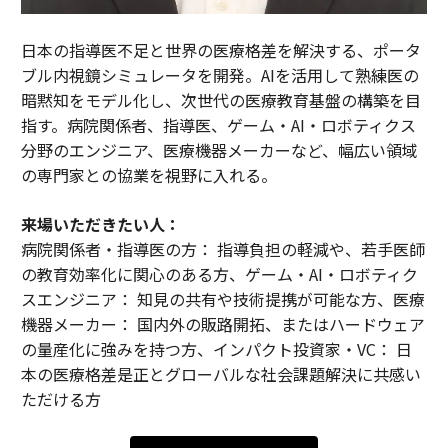
日本の指導医不足と世界の医療格差を解決する、ポータ
ブル内視鏡シミュレータを開発。AIを活用して熟練医の
暗黙知をモデル化し、次世代の医療教育基盤の構築を目
指す。病院関係者、指導医、ゲーム・AI・ロボティクス
分野のエンジニア、医療機器メーカーなど、幅広い領域
の専門家との協業を視野に入れる。
来場いただきたい人：
病院関係者・指導医の方： 指導負担の軽減や、若手医師
の教育効率化に関心のある方、ゲーム・AI・ロボティク
スエンジニア： 知見の共有や技術提携が可能な方、医療
機器メーカー： 国内外の販路開拓、またはハードウェア
の量産化に強みを持つ方、インパクト投資家・VC： 日
本の医療格差是正とグローバルな社会課題解決に共感い
ただける方