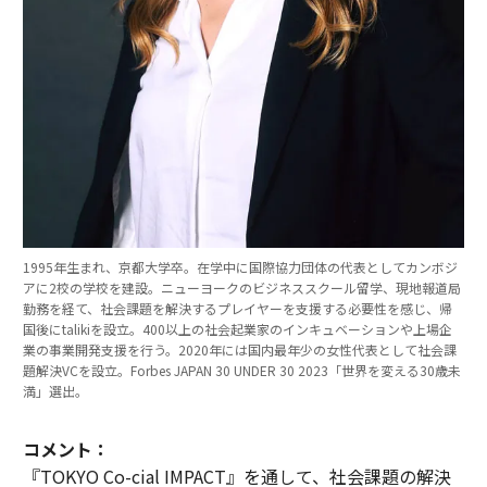
1995年生まれ、京都大学卒。在学中に国際協力団体の代表としてカンボジ
アに2校の学校を建設。ニューヨークのビジネススクール留学、現地報道局
勤務を経て、社会課題を解決するプレイヤーを支援する必要性を感じ、帰
国後にtalikiを設立。400以上の社会起業家のインキュベーションや上場企
業の事業開発支援を行う。2020年には国内最年少の女性代表として社会課
題解決VCを設立。Forbes JAPAN 30 UNDER 30 2023「世界を変える30歳未
満」選出。
コメント：
『TOKYO Co-cial IMPACT』を通して、社会課題の解決