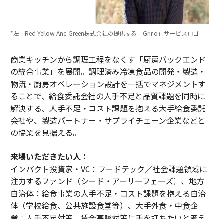
*左：Red Yellow And Green株式会社の提供する「Grino」サービスロゴ
商業キッチンから調理工程をなくす「厨房バックエンド
の統合事業」を展開。調理済み冷凍食品の開発・製造・
物流・厨房オペレーション設計を一括でマネジメントす
ることで、給食委託会社の人手不足と品質課題を同時に
解決する。人手不足・コスト課題を抱える大手給食委託
会社や、製造パートナー・サプライチェーン企業などと
の協業を見据える。
来場いただきたい人：
インパクト投資家・VC：フードテック／社会課題領域に
注力するファンド（シード・アーリーフェーズ）、地方
自治体：給食事業の人手不足・コスト課題を抱える自治
体（学校給食、公共施設食堂等）、大手外食・中食企
業：人手不足対策、賃金高騰対策に手を打ちたいと考え