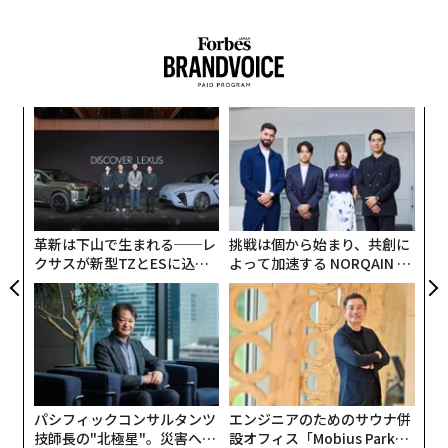
も十分に分かち合われなかった。職場は「参加」には責
任のあり方を変えるよりも速く適応したのである。
その結果が、私たちがいま直面している状況だ。性別を
問わない燃え尽き、家庭での摩擦、職場での圧力。そし
〜
変え
金
て、誰もが以前より多くを背負っているのに、十分に支
FE
個
えられていると感じられない──そんな感覚が広がって
小1
〈7
0年
ェ
いる。
にし
ャ
ト
リア
だからこそ、進歩を「男性対女性」で捉えるのは本質を
革新は下山で生まれる──レ
挑戦は個から始まり、共創に
UM
クサスが新型TZとESに込め
よって加速する NORQAIN JA
見誤っている。本当の問題は、現代の生活に見合うよう
た「DISCOVER」の哲学
PAN 特別座談会
に責任が再設計されていないことにある。責任の共有
は、すべてを変える。ケアが共有されれば、キャリアは
より持続可能になる。家事労働が共有されれば、パート
ナーシップは強くなる。リーダーの説明責任が共有され
れば、組織の成果は高まる。
パシフィックコンサルタンツ
エンジニアのためのサウナ併
これは理念の話ではない。システムの仕組みそのもの
技師長の"北極星"。災害への
設オフィス「Mobius Park」