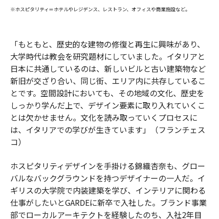
※ホスピタリティ＝ホテルやレジデンス、レストラン、オフィスや商業施設など。
「もともと、歴史的な建物の修復と再生に興味があり、
大学時代は教会を研究題材にしていました。イタリアと
日本に共通しているのは、新しいビルと古い建築物など
新旧が交ざり合い、同じ街、エリア内に共存しているこ
とです。空間設計においても、その地域の文化、歴史を
しっかり学んだ上で、デザイン要素に取り入れていくこ
とは欠かせません。文化を読み取っていくプロセスに
は、イタリアでの学びが生きています」（フランチェス
コ）
ホスピタリティデザインを手掛ける錦織杏奈も、グロー
バルなバックグラウンドを持つデザイナーの一人だ。イ
ギリスの大学院で内装建築を学び、インテリアに関わる
仕事がしたいとGARDEに新卒で入社した。ブランド事業
部でローカルアーキテクトを経験したのち、入社2年目