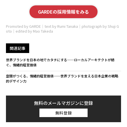
GARDEの採用情報をみる
Promoted by GARDE｜text by Rumi Tanaka｜photograph by Shuji G
oto｜edited by Mao Takeda
関連記事
世界ブランドを日本の地でカタチにする──ローカルアーキテクトが紡
ぐ、情緒的経営価値
空間がつくる、情緒的経営価値──世界ブランドを支える日本企業の戦略
的デザイン力
無料のメールマガジンに登録
無料登録