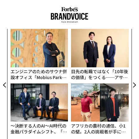
なく
〈7
Ja
ャ
er」
ト
創に
革
リア
 JA
ク
UM
た「
エンジニアのためのサウナ併
目先の転職ではなく「10年後
設オフィス「Mobius Park」
の価値」をつくる──アサイ
がオープン──タマディック
ンの長期伴走型支援とは
が健康経営を徹底する理由
〜決断する人のAI〜AI時代の
アフリカの農村の通信、小1
金融パラダイムシフト、「超
の壁。2人の挑戦者が手にし
個別化」の核心 【MUFG×ウ
た「次なる武器」