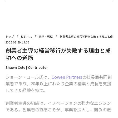
防災一筋20年の答え
ェルスナビ×PwC】
トップ
ビジネス
経営・戦略
創業者主導の経営移行が失敗する理由と成功
2026.01.29 15:36
創業者主導の経営移行が失敗する理由と成
功への道筋
Shawn Cole | Contributor
ショーン・コール氏は、
Cowen Partners
の社長兼共同創
業者であり、20年以上にわたり企業の構築と成長を支援
してきた経験を持つ。
創業者主導の組織は、イノベーションの強力なエンジン
である。創業者の直感こそが、事業を拡大し、競争の激
しい市場で適応することを可能にする。しかし、その同