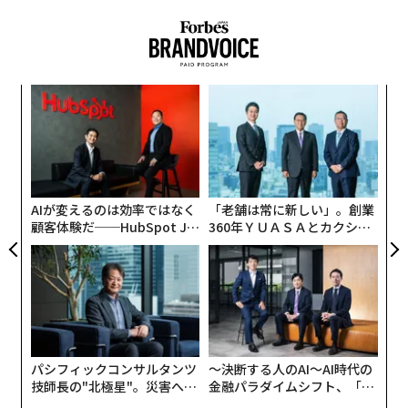
模組
伝
“使
る
【N
モ
「
C】
左右
T
日
AIが変えるのは効率ではなく
「老舗は常に新しい」。創業
顧客体験だ──HubSpot Ja
360年ＹＵＡＳＡとカクシン
panが語る「Grow Better」
CEO田尻望が語る、AIを超え
な組織のつくり方
る人の価値
パシフィックコンサルタンツ
〜決断する人のAI〜AI時代の
技師長の"北極星"。災害への
金融パラダイムシフト、「超
無力感を乗り越え見つけた、
個別化」の核心 【MUFG×ウ