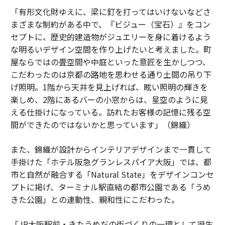
「有形文化財ゆえに、梁に釘を打ってはいけないなどさ
まざまな制約がある中で、『ビジュー（宝石）』をコン
セプトに、歴史的建造物がジュエリーを身に着けるよう
な明るいデザイン空間を作り上げたいと考えました。町
屋ならではの畳空間や中庭といった意匠を生かしつつ、
こだわったのは京都の路地を思わせる通り土間の吊り下
げ照明。1階から天井を見上げれば、眩い照明の輝きを
楽しめ、2階にあるバーの小窓からは、星空のように見
える仕掛けになっている。訪れたお客様の記憶に残る空
間ができたのではないかと思っています」（錦織）
また、錦織が設計からインテリアデザインまで一貫して
手掛けた「ホテル阪急グランレスパイア大阪」では、都
市と自然が融合する「Natural State」をデザインコンセ
プトに掲げ、ターミナル駅直結の都市公園である「うめ
きた公園」との連動性、親和性にこだわった。
「JR大阪駅前・きたうめだの街づくりの一環として誕生