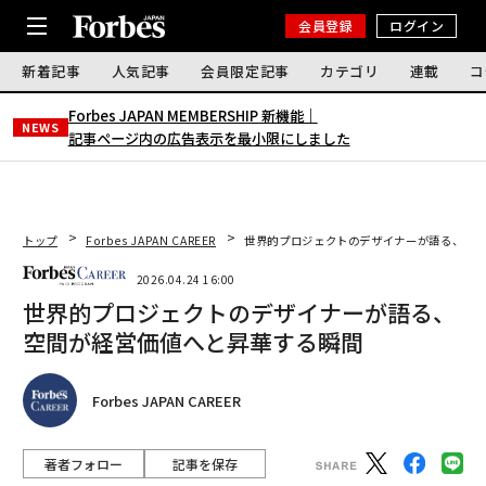
会員登録
ログイン
新着記事
人気記事
会員限定記事
カテゴリ
連載
コ
Forbes JAPAN MEMBERSHIP 新機能｜
NEWS
記事ページ内の広告表示を最小限にしました
トップ
Forbes JAPAN CAREER
世界的プロジェクトのデザイナーが語る、空間
2026.04.24 16:00
世界的プロジェクトのデザイナーが語る、
空間が経営価値へと昇華する瞬間
Forbes JAPAN CAREER
著者フォロー
記事を保存