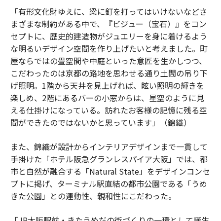
「有形文化財ゆえに、梁に釘を打ってはいけないなどさ
まざまな制約がある中で、『ビジュー（宝石）』をコン
セプトに、歴史的建造物がジュエリーを身に着けるよう
な明るいデザイン空間を作り上げたいと考えました。町
屋ならではの畳空間や中庭といった意匠を生かしつつ、
こだわったのは京都の路地を思わせる通り土間の吊り下
げ照明。1階から天井を見上げれば、眩い照明の輝きを
楽しめ、2階にあるバーの小窓からは、星空のように見
える仕掛けになっている。訪れたお客様の記憶に残る空
間ができたのではないかと思っています」（錦織）
また、錦織が設計からインテリアデザインまで一貫して
手掛けた「ホテル阪急グランレスパイア大阪」では、都
市と自然が融合する「Natural State」をデザインコンセ
プトに掲げ、ターミナル駅直結の都市公園である「うめ
きた公園」との連動性、親和性にこだわった。
「JR大阪駅前・きたうめだの街づくりの一環として誕生