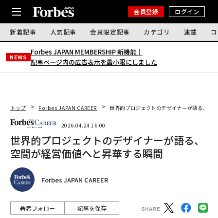
会員登録
ログイン
新着記事
人気記事
会員限定記事
カテゴリ
連載
コ
Forbes JAPAN MEMBERSHIP 新機能｜
NEWS
記事ページ内の広告表示を最小限にしました
トップ
Forbes JAPAN CAREER
世界的プロジェクトのデザイナーが語る、空間
2026.04.24 16:00
世界的プロジェクトのデザイナーが語る、
空間が経営価値へと昇華する瞬間
Forbes JAPAN CAREER
著者フォロー
記事を保存