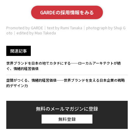
GARDEの採用情報をみる
Promoted by GARDE｜text by Rumi Tanaka｜photograph by Shuji G
oto｜edited by Mao Takeda
関連記事
世界ブランドを日本の地でカタチにする──ローカルアーキテクトが紡
ぐ、情緒的経営価値
空間がつくる、情緒的経営価値──世界ブランドを支える日本企業の戦略
的デザイン力
無料のメールマガジンに登録
無料登録