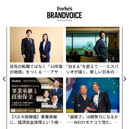
〜
織
う
挑
T
よっ
PA
目先の転職ではなく「10年後
“泊まる”を超えて──エスパ
の価値」をつくる──アサイ
シオが描く、新しい日本のラ
ンの長期伴走型支援とは
グジュアリー（前編）
【7/8 大阪開催】事業承継
「誠実さ」は競争力になるか
に、経済安全保障という視点
──WEOYモナコで見た、く
が加わるとき──経営者が問
ら寿司の経営哲学