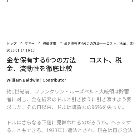
われる新たな判断軸
トップ
マネー
資産運用
金を保有する6つの方法──コスト、税金、流動性
2026.01.14 16:13
金を保有する6つの方法──コスト、税
金、流動性を徹底比較
William Baldwin | Contributor
約1世紀前、フランクリン・ルーズベルト大統領は貯蓄
者に対し、金を紙幣のドルと引き換えに引き渡すよう要
求した。その日以来、ドルは購買力の96%を失った。
ドルはさらなる下落に見舞われるのだろうか。ヘッジす
ることもできる。1933年に違法とされ、現在は再び合法
となった金を保有することもできる。