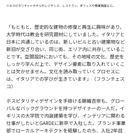
※ホスピタリティ＝ホテルやレジデンス、レストラン、オフィスや商業施設など。
「もともと、歴史的な建物の修復と再生に興味があり、
大学時代は教会を研究題材にしていました。イタリアと
日本に共通しているのは、新しいビルと古い建築物など
新旧が交ざり合い、同じ街、エリア内に共存しているこ
とです。空間設計においても、その地域の文化、歴史を
しっかり学んだ上で、デザイン要素に取り入れていくこ
とは欠かせません。文化を読み取っていくプロセスに
は、イタリアでの学びが生きています」（フランチェス
コ）
ホスピタリティデザインを手掛ける錦織杏奈も、グロー
バルなバックグラウンドを持つデザイナーの一人だ。イ
ギリスの大学院で内装建築を学び、インテリアに関わる
仕事がしたいとGARDEに新卒で入社した。ブランド事業
部でローカルアーキテクトを経験したのち、入社2年目