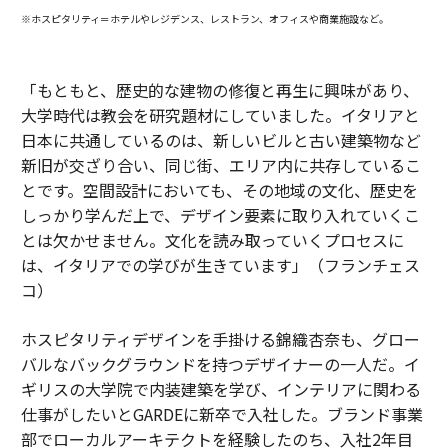
※ホスピタリティ＝ホテルやレジデンス、レストラン、オフィスや商業施設など。
「もともと、歴史的な建物の修復と再生に興味があり、
大学時代は教会を研究題材にしていました。イタリアと
日本に共通しているのは、新しいビルと古い建築物など
新旧が交ざり合い、同じ街、エリア内に共存しているこ
とです。空間設計においても、その地域の文化、歴史を
しっかり学んだ上で、デザイン要素に取り入れていくこ
とは欠かせません。文化を読み取っていくプロセスに
は、イタリアでの学びが生きています」（フランチェス
コ）
ホスピタリティデザインを手掛ける錦織杏奈も、グロー
バルなバックグラウンドを持つデザイナーの一人だ。イ
ギリスの大学院で内装建築を学び、インテリアに関わる
仕事がしたいとGARDEに新卒で入社した。ブランド事業
部でローカルアーキテクトを経験したのち、入社2年目