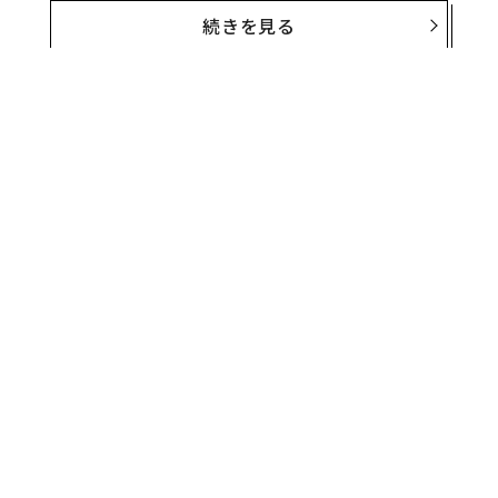
続きを見る
そして、それはアートをより多くの人たちにアクセス可
能なものに変えるとともに、アーティストのコミュニテ
ィと企業による前例のないシナジー効果を生み出してい
る。
そうしたホスピタリティ業界の劇的な変化が示すのは、
ホテルが大量生産された複製画を客室のベッドのヘッド
ボード上に飾るだけの場所ではなくなり、運営の中核的
な部分、アートのキュレーションを取り入れるようにな
ったことだ。
無料のメールマガジンに登録
無料登録