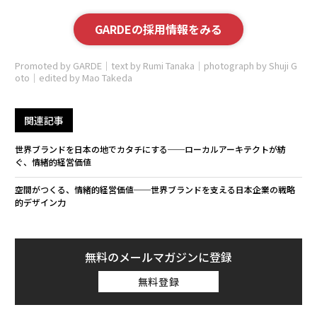
GARDEの採用情報をみる
Promoted by GARDE｜text by Rumi Tanaka｜photograph by Shuji G
oto｜edited by Mao Takeda
関連記事
世界ブランドを日本の地でカタチにする──ローカルアーキテクトが紡
ぐ、情緒的経営価値
空間がつくる、情緒的経営価値──世界ブランドを支える日本企業の戦略
的デザイン力
無料のメールマガジンに登録
無料登録