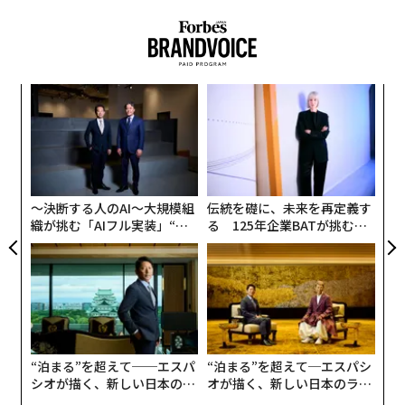
内
グ
実
パ
全
技
無
防
〜決断する人のAI〜大規模組
伝統を礎に、未来を再定義す
織が挑む「AIフル実装」“使
る 125年企業BATが挑むス
う”企業から“動く”企業へ【N
モークレスな未来
TTドコモビジネス×PwC】
“泊まる”を超えて──エスパ
“泊まる”を超えて─エスパシ
シオが描く、新しい日本のラ
オが描く、新しい日本のラグ
グジュアリー（前編）
ジュアリー（中編）