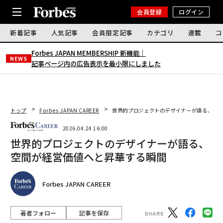
会員登録
ログイン
新着記事
人気記事
会員限定記事
カテゴリ
連載
コ
Forbes JAPAN MEMBERSHIP 新機能｜
NEWS
記事ページ内の広告表示を最小限にしました
トップ
Forbes JAPAN CAREER
世界的プロジェクトのデザイナーが語る、空間
2026.04.24 16:00
世界的プロジェクトのデザイナーが語る、
空間が経営価値へと昇華する瞬間
Forbes JAPAN CAREER
著者フォロー
記事を保存