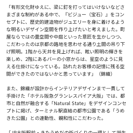
「有形文化財ゆえに、梁に釘を打ってはいけないなどさ
まざまな制約がある中で、『ビジュー（宝石）』をコン
セプトに、歴史的建造物がジュエリーを身に着けるよう
な明るいデザイン空間を作り上げたいと考えました。町
屋ならではの畳空間や中庭といった意匠を生かしつつ、
こだわったのは京都の路地を思わせる通り土間の吊り下
げ照明。1階から天井を見上げれば、眩い照明の輝きを
楽しめ、2階にあるバーの小窓からは、星空のように見
える仕掛けになっている。訪れたお客様の記憶に残る空
間ができたのではないかと思っています」（錦織）
また、錦織が設計からインテリアデザインまで一貫して
手掛けた「ホテル阪急グランレスパイア大阪」では、都
市と自然が融合する「Natural State」をデザインコンセ
プトに掲げ、ターミナル駅直結の都市公園である「うめ
きた公園」との連動性、親和性にこだわった。
「JR大阪駅前・きたうめだの街づくりの一環として誕生