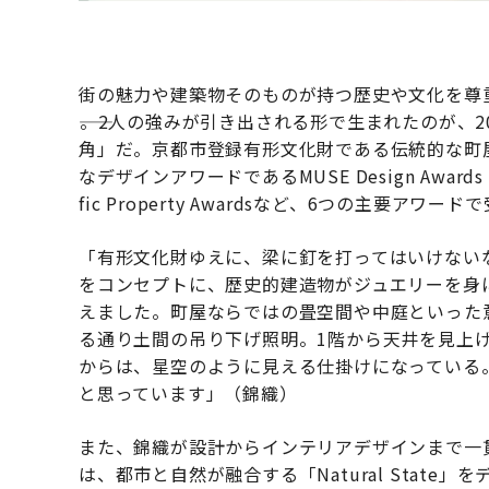
街の魅力や建築物そのものが持つ歴史や文化を尊
――。2人の強みが引き出される形で生まれたのが、
角」だ。京都市登録有形文化財である伝統的な町
なデザインアワードであるMUSE Design Awards 2
fic Property Awardsなど、6つの主要アワ
「有形文化財ゆえに、梁に釘を打ってはいけない
をコンセプトに、歴史的建造物がジュエリーを身
えました。町屋ならではの畳空間や中庭といった
る通り土間の吊り下げ照明。1階から天井を見上
からは、星空のように見える仕掛けになっている
と思っています」（錦織）
また、錦織が設計からインテリアデザインまで一
は、都市と自然が融合する「Natural Stat