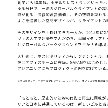
創業から40年超。ホテルやレストランといった
ゆる分野で、一流のグローバルクライアントの高い
間が創る、情緒的経営価値」。その空間を訪れる
よさを追求した空間デザインが、クライアントの
そのデザインを手掛けてきた一人が、2015年にG
ツェの大学で建築を学んだのち、母国イタリアと
とグローバルなバックグラウンドを生かせる環境に
入社後は、ホスピタリティからレジデンシャル、
在はオフィスチームに在籍。GAFAMをはじめと
アジアエリアにもプロジェクト範囲を広げている
※ホスピタリティ＝ホテルやレジデンス、レストラン、オフィスや商業施設
「もともと、歴史的な建物の修復と再生に興味が
リアと日本に共通しているのは、新しいビルと古