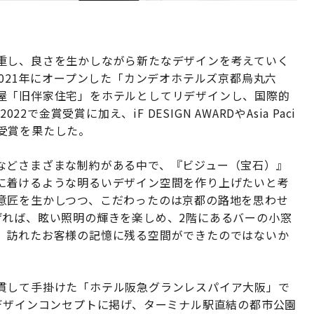
重し、良さを生かしながら新たなデザインを考えていく
2021年にオープンした「カンデオホテルズ京都烏丸六
屋「旧伴家住宅」をホテルとしてリデザインし、国際的
022で金賞受賞に加え、iF DESIGN AWARDやAsia Paci
ードで受賞を果たした。
などさまざまな制約がある中で、『ビジュー（宝石）』
に着けるような明るいデザイン空間を作り上げたいと考
意匠を生かしつつ、こだわったのは京都の路地を思わせ
げれば、眩い照明の輝きを楽しめ、2階にあるバーの小窓
。訪れたお客様の記憶に残る空間ができたのではないか
貫して手掛けた「ホテル阪急グランレスパイア大阪」で
e」をデザインコンセプトに掲げ、ターミナル駅直結の都市公園