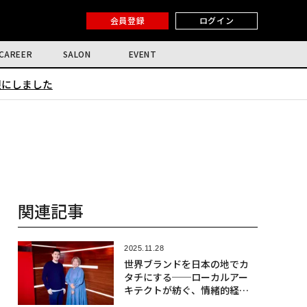
会員登録
ログイン
CAREER
SALON
EVENT
限にしました
関連記事
2025.11.28
世界ブランドを日本の地でカ
タチにする──ローカルアー
キテクトが紡ぐ、情緒的経営
価値