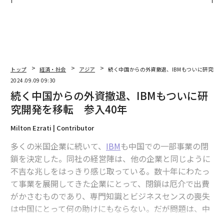
アクアソリューションの10年
トップ
経済・社会
アジア
続く中国からの外資撤退、IBMもついに研究開発
2024.09.09 09:30
続く中国からの外資撤退、IBMもついに研
究開発を移転 参入40年
Milton Ezrati | Contributor
多くの米国企業に続いて、
IBM
も中国での一部事業の閉
鎖を決定した。同社の経営陣は、他の企業と同じように
不吉な兆しをはっきり感じ取っている。数十年にわたっ
て事業を展開してきた企業にとって、閉鎖は厄介で出費
がかさむものであり、専門知識とビジネスセンスの喪失
は中国にとって何の助けにもならない。だが問題は、中
国の習近平国家主席が不吉な兆しを感じ取れるかどうか