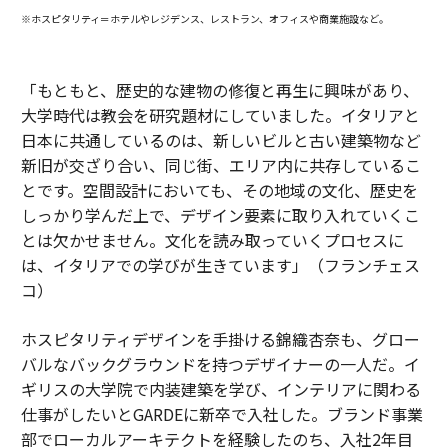
※ホスピタリティ＝ホテルやレジデンス、レストラン、オフィスや商業施設など。
「もともと、歴史的な建物の修復と再生に興味があり、
大学時代は教会を研究題材にしていました。イタリアと
日本に共通しているのは、新しいビルと古い建築物など
新旧が交ざり合い、同じ街、エリア内に共存しているこ
とです。空間設計においても、その地域の文化、歴史を
しっかり学んだ上で、デザイン要素に取り入れていくこ
とは欠かせません。文化を読み取っていくプロセスに
は、イタリアでの学びが生きています」（フランチェス
コ）
ホスピタリティデザインを手掛ける錦織杏奈も、グロー
バルなバックグラウンドを持つデザイナーの一人だ。イ
ギリスの大学院で内装建築を学び、インテリアに関わる
仕事がしたいとGARDEに新卒で入社した。ブランド事業
部でローカルアーキテクトを経験したのち、入社2年目