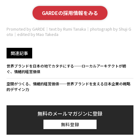
GARDEの採用情報をみる
Promoted by GARDE｜text by Rumi Tanaka｜photograph by Shuji G
oto｜edited by Mao Takeda
関連記事
世界ブランドを日本の地でカタチにする──ローカルアーキテクトが紡
ぐ、情緒的経営価値
空間がつくる、情緒的経営価値──世界ブランドを支える日本企業の戦略
的デザイン力
無料のメールマガジンに登録
無料登録