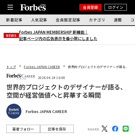
会員登録
ログイン
新着記事
人気記事
会員限定記事
カテゴリ
連載
コ
Forbes JAPAN MEMBERSHIP 新機能｜
NEWS
記事ページ内の広告表示を最小限にしました
トップ
Forbes JAPAN CAREER
世界的プロジェクトのデザイナーが語る、空間
2026.04.24 16:00
世界的プロジェクトのデザイナーが語る、
空間が経営価値へと昇華する瞬間
Forbes JAPAN CAREER
著者フォロー
記事を保存