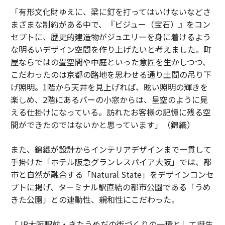
「有形文化財ゆえに、梁に釘を打ってはいけないなどさ
まざまな制約がある中で、『ビジュー（宝石）』をコン
セプトに、歴史的建造物がジュエリーを身に着けるよう
な明るいデザイン空間を作り上げたいと考えました。町
屋ならではの畳空間や中庭といった意匠を生かしつつ、
こだわったのは京都の路地を思わせる通り土間の吊り下
げ照明。1階から天井を見上げれば、眩い照明の輝きを
楽しめ、2階にあるバーの小窓からは、星空のように見
える仕掛けになっている。訪れたお客様の記憶に残る空
間ができたのではないかと思っています」（錦織）
また、錦織が設計からインテリアデザインまで一貫して
手掛けた「ホテル阪急グランレスパイア大阪」では、都
市と自然が融合する「Natural State」をデザインコンセ
プトに掲げ、ターミナル駅直結の都市公園である「うめ
きた公園」との連動性、親和性にこだわった。
「JR大阪駅前・きたうめだの街づくりの一環として誕生