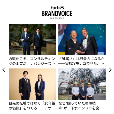
挑
よっ
PA
「
左右
T
日
内製化こそ、コンサルティン
「誠実さ」は競争力になるか
グの本質だ レバレジーズが
──WEOYモナコで見た、く
実践する、次世代ファームの
ら寿司の経営哲学
全貌
目先の転職ではなく「10年後
なぜ“眠っていた環境技
の価値」をつくる──アサイ
術”が、下水インフラを変え
ンの長期伴走型支援とは
たのか──産総研×月島JFE