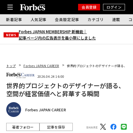
会員登録
ログイン
新着記事
人気記事
会員限定記事
カテゴリ
連載
コ
Forbes JAPAN MEMBERSHIP 新機能｜
NEWS
記事ページ内の広告表示を最小限にしました
トップ
Forbes JAPAN CAREER
世界的プロジェクトのデザイナーが語る、空間
2026.04.24 16:00
世界的プロジェクトのデザイナーが語る、
空間が経営価値へと昇華する瞬間
Forbes JAPAN CAREER
著者フォロー
記事を保存