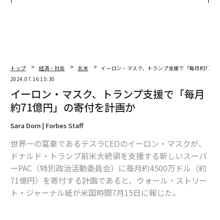
トップ
経済・社会
北米
イーロン・マスク、トランプ支援で「毎月約71億
2024.07.16 15:30
イーロン・マスク、トランプ支援で「毎月
約71億円」の寄付を計画か
Sara Dorn | Forbes Staff
世界一の富豪であるテスラCEOのイーロン・マスクが、
ドナルド・トランプ前米大統領を支援する新しいスーパ
ーPAC（特別政治活動委員会）に毎月約4500万ドル（約
71億円）を寄付する計画であると、ウォール・ストリー
ト・ジャーナル紙が米国時間7月15日に報じた。
マスクは当初、2024年の大統領選では中立を保つつもり