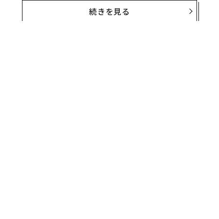
だと語っていたが、この度新たに設立されたAmerica PA
続きを見る
C（アメリカPAC）に寄付する計画を周囲に伝えたと、マ
スクに詳しい情報筋の話を引用し同紙は報じた。
また、ブルームバーグは先週、匿名の情報筋の話とし
て、マスクがすでに多額の寄付をしているとも報じてい
る。
無料のメールマガジンに登録
無料登録