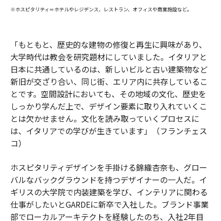
※ホスピタリティ＝ホテルやレジデンス、レストラン、オフィスや商業施設など。
「もともと、歴史的な建物の修復と再生に興味があり、
大学時代は教会を研究題材にしていました。イタリアと
日本に共通しているのは、新しいビルと古い建築物など
新旧が交ざり合い、同じ街、エリア内に共存しているこ
とです。空間設計においても、その地域の文化、歴史を
しっかり学んだ上で、デザイン要素に取り入れていくこ
とは欠かせません。文化を読み取っていくプロセスに
は、イタリアでの学びが生きています」（フランチェス
コ）
ホスピタリティデザインを手掛ける錦織杏奈も、グロー
バルなバックグラウンドを持つデザイナーの一人だ。イ
ギリスの大学院で内装建築を学び、インテリアに関わる
仕事がしたいとGARDEに新卒で入社した。ブランド事業
部でローカルアーキテクトを経験したのち、入社2年目