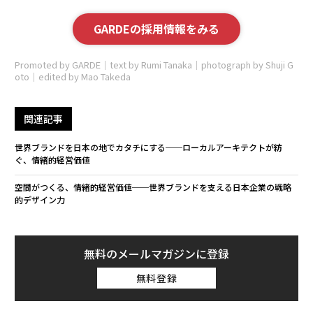
GARDEの採用情報をみる
Promoted by GARDE｜text by Rumi Tanaka｜photograph by Shuji G
oto｜edited by Mao Takeda
関連記事
世界ブランドを日本の地でカタチにする──ローカルアーキテクトが紡
ぐ、情緒的経営価値
空間がつくる、情緒的経営価値──世界ブランドを支える日本企業の戦略
的デザイン力
無料のメールマガジンに登録
無料登録