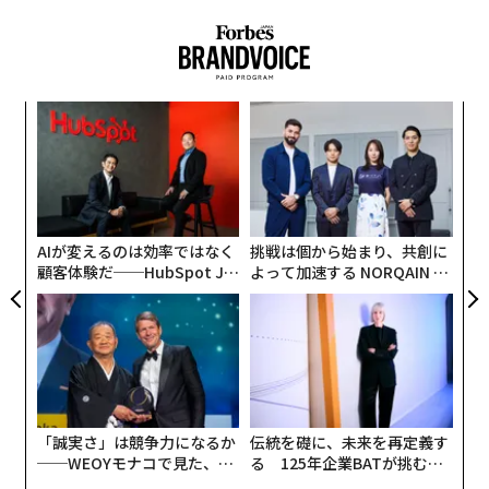
〜
織
う
〜
T
金
個
ェ
AIが変えるのは効率ではなく
挑戦は個から始まり、共創に
顧客体験だ──HubSpot Ja
よって加速する NORQAIN JA
panが語る「Grow Better」
PAN 特別座談会
な組織のつくり方
「誠実さ」は競争力になるか
伝統を礎に、未来を再定義す
──WEOYモナコで見た、く
る 125年企業BATが挑むス
ら寿司の経営哲学
モークレスな未来