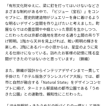
「有形文化財ゆえに、梁に釘を打ってはいけないなどさ
まざまな制約がある中で、『ビジュー（宝石）』をコン
セプトに、歴史的建造物がジュエリーを身に着けるよう
な明るいデザイン空間を作り上げたいと考えました。町
屋ならではの畳空間や中庭といった意匠を生かしつつ、
こだわったのは京都の路地を思わせる通り土間の吊り下
げ照明。1階から天井を見上げれば、眩い照明の輝きを
楽しめ、2階にあるバーの小窓からは、星空のように見
える仕掛けになっている。訪れたお客様の記憶に残る空
間ができたのではないかと思っています」（錦織）
また、錦織が設計からインテリアデザインまで一貫して
手掛けた「ホテル阪急グランレスパイア大阪」では、都
市と自然が融合する「Natural State」をデザインコンセ
プトに掲げ、ターミナル駅直結の都市公園である「うめ
きた公園」との連動性、親和性にこだわった。
「JR大阪駅前・きたうめだの街づくりの一環として誕生