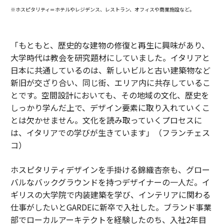
※ホスピタリティ＝ホテルやレジデンス、レストラン、オフィスや商業施設など。
「もともと、歴史的な建物の修復と再生に興味があり、
大学時代は教会を研究題材にしていました。イタリアと
日本に共通しているのは、新しいビルと古い建築物など
新旧が交ざり合い、同じ街、エリア内に共存しているこ
とです。空間設計においても、その地域の文化、歴史を
しっかり学んだ上で、デザイン要素に取り入れていくこ
とは欠かせません。文化を読み取っていくプロセスに
は、イタリアでの学びが生きています」（フランチェス
コ）
ホスピタリティデザインを手掛ける錦織杏奈も、グロー
バルなバックグラウンドを持つデザイナーの一人だ。イ
ギリスの大学院で内装建築を学び、インテリアに関わる
仕事がしたいとGARDEに新卒で入社した。ブランド事業
部でローカルアーキテクトを経験したのち、入社2年目