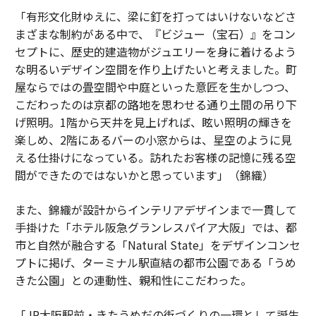
「有形文化財ゆえに、梁に釘を打ってはいけないなどさ
まざまな制約がある中で、『ビジュー（宝石）』をコン
セプトに、歴史的建造物がジュエリーを身に着けるよう
な明るいデザイン空間を作り上げたいと考えました。町
屋ならではの畳空間や中庭といった意匠を生かしつつ、
こだわったのは京都の路地を思わせる通り土間の吊り下
げ照明。1階から天井を見上げれば、眩い照明の輝きを
楽しめ、2階にあるバーの小窓からは、星空のように見
える仕掛けになっている。訪れたお客様の記憶に残る空
間ができたのではないかと思っています」（錦織）
また、錦織が設計からインテリアデザインまで一貫して
手掛けた「ホテル阪急グランレスパイア大阪」では、都
市と自然が融合する「Natural State」をデザインコンセ
プトに掲げ、ターミナル駅直結の都市公園である「うめ
きた公園」との連動性、親和性にこだわった。
「JR大阪駅前・きたうめだの街づくりの一環として誕生