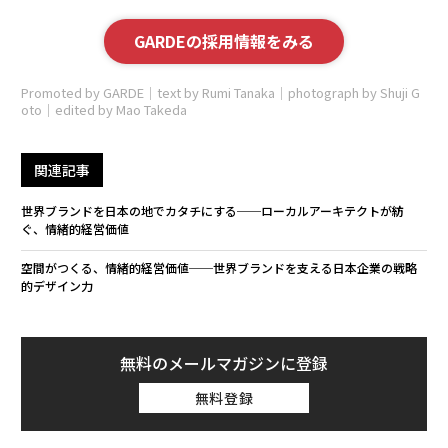
GARDEの採用情報をみる
Promoted by GARDE｜text by Rumi Tanaka｜photograph by Shuji G
oto｜edited by Mao Takeda
関連記事
世界ブランドを日本の地でカタチにする──ローカルアーキテクトが紡
ぐ、情緒的経営価値
空間がつくる、情緒的経営価値──世界ブランドを支える日本企業の戦略
的デザイン力
無料のメールマガジンに登録
無料登録