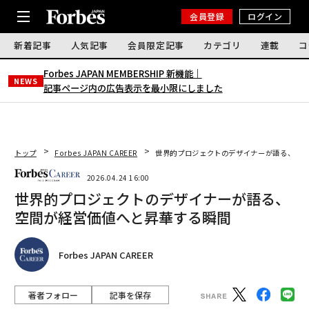
会員登録
ログイン
新着記事
人気記事
会員限定記事
カテゴリ
連載
コ
Forbes JAPAN MEMBERSHIP 新機能｜
NEWS
記事ページ内の広告表示を最小限にしました
トップ
Forbes JAPAN CAREER
世界的プロジェクトのデザイナーが語る、空間
2026.04.24 16:00
世界的プロジェクトのデザイナーが語る、
空間が経営価値へと昇華する瞬間
Forbes JAPAN CAREER
著者フォロー
記事を保存