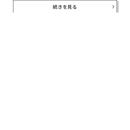
続きを見る
花王の「
バブ あふれるのはきっと、お湯だけじゃない
」
は、
「没入入浴」という新しい発想の入浴体験を提案す
る入浴剤。
約10分間継続する炭酸泡の音に耳を澄ませな
がらゆったりと入浴し、時間とともに揺らぐ香りと体を
包み込む微細な泡に身を委ねることで、ノイズとなるさ
まざまな情報をシャットアウト。
新しいアイデアを生み
無料のメールマガジンに登録
出すために、あえてなにもしない「余白時間」を楽しむ
無料登録
というコンセプトだ。