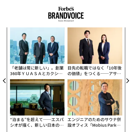
なく
パ
Ja
技
er」
無
な
防
術
た
ア
「老舗は常に新しい」。創業
目先の転職ではなく「10年後
360年ＹＵＡＳＡとカクシン
の価値」をつくる──アサイ
CEO田尻望が語る、AIを超え
ンの長期伴走型支援とは
る人の価値
“泊まる”を超えて──エスパ
エンジニアのためのサウナ併
シオが描く、新しい日本のラ
設オフィス「Mobius Park」
グジュアリー（前編）
がオープン──タマディック