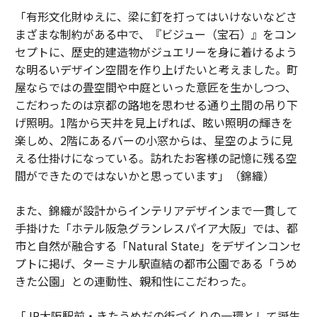
「有形文化財ゆえに、梁に釘を打ってはいけないなどさ
まざまな制約がある中で、『ビジュー（宝石）』をコン
セプトに、歴史的建造物がジュエリーを身に着けるよう
な明るいデザイン空間を作り上げたいと考えました。町
屋ならではの畳空間や中庭といった意匠を生かしつつ、
こだわったのは京都の路地を思わせる通り土間の吊り下
げ照明。1階から天井を見上げれば、眩い照明の輝きを
楽しめ、2階にあるバーの小窓からは、星空のように見
える仕掛けになっている。訪れたお客様の記憶に残る空
間ができたのではないかと思っています」（錦織）
また、錦織が設計からインテリアデザインまで一貫して
手掛けた「ホテル阪急グランレスパイア大阪」では、都
市と自然が融合する「Natural State」をデザインコンセ
プトに掲げ、ターミナル駅直結の都市公園である「うめ
きた公園」との連動性、親和性にこだわった。
「JR大阪駅前・きたうめだの街づくりの一環として誕生