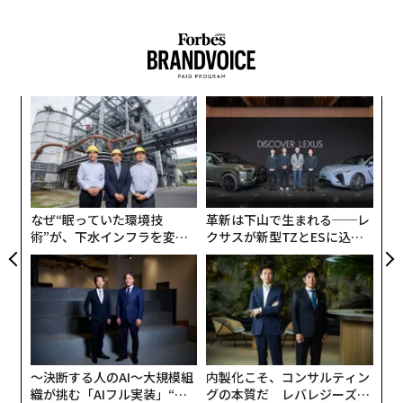
年後
〜
サイ
金
個
義す
「
ェ
むス
─
ら
なぜ“眠っていた環境技
革新は下山で生まれる──レ
術”が、下水インフラを変え
クサスが新型TZとESに込め
たのか──産総研×月島JFE
た「DISCOVER」の哲学
アクアソリューションの10年
翻訳＝高橋信夫・編集＝遠藤宗生
2026年9月号発売中
〜決断する人のAI〜大規模組
内製化こそ、コンサルティン
織が挑む「AIフル実装」“使
グの本質だ レバレジーズが