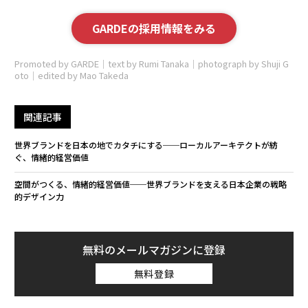
GARDEの採用情報をみる
Promoted by GARDE｜text by Rumi Tanaka｜photograph by Shuji G
oto｜edited by Mao Takeda
関連記事
世界ブランドを日本の地でカタチにする──ローカルアーキテクトが紡
ぐ、情緒的経営価値
空間がつくる、情緒的経営価値──世界ブランドを支える日本企業の戦略
的デザイン力
無料のメールマガジンに登録
無料登録