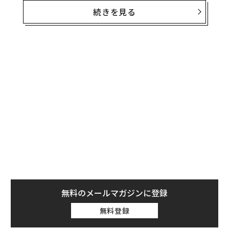
した長い楕円軌道を持ち、1度の周回に何万年もかかる
続きを見る
ものもある。
P/2016 BA14は、珍しい地球近傍彗星の一つだ。3万個以
上ある地球近傍天体のほとんどが小惑星で、彗星は120
個しかない。
無料のメールマガジンに登録
無料登録