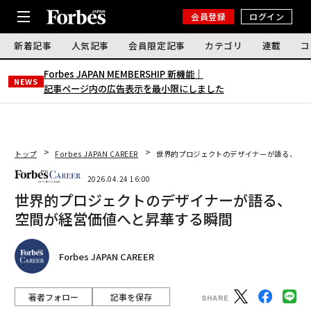
会員登録
ログイン
新着記事
人気記事
会員限定記事
カテゴリ
連載
コ
Forbes JAPAN MEMBERSHIP 新機能｜
NEWS
記事ページ内の広告表示を最小限にしました
トップ
Forbes JAPAN CAREER
世界的プロジェクトのデザイナーが語る、空間
2026.04.24 16:00
世界的プロジェクトのデザイナーが語る、
空間が経営価値へと昇華する瞬間
Forbes JAPAN CAREER
著者フォロー
記事を保存