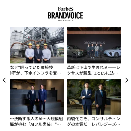
年後
〜
サイ
金
個
義す
「
ェ
むス
─
ら
なぜ“眠っていた環境技
革新は下山で生まれる──レ
術”が、下水インフラを変え
クサスが新型TZとESに込め
たのか──産総研×月島JFE
た「DISCOVER」の哲学
アクアソリューションの10年
〜決断する人のAI〜大規模組
内製化こそ、コンサルティン
織が挑む「AIフル実装」“使
グの本質だ レバレジーズが
う”企業から“動く”企業へ【N
実践する、次世代ファームの