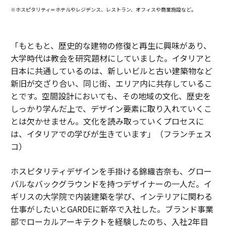
※ホスピタリティ＝ホテルやレジデンス、レストラン、オフィスや商業施設など。
「もともと、歴史的な建物の修復と再生に興味があり、
大学時代は教会を研究題材にしていました。イタリアと
日本に共通しているのは、新しいビルと古い建築物など
新旧が交ざり合い、同じ街、エリア内に共存しているこ
とです。空間設計においても、その地域の文化、歴史を
しっかり学んだ上で、デザイン要素に取り入れていくこ
とは欠かせません。文化を読み取っていくプロセスに
は、イタリアでの学びが生きています」（フランチェス
コ）
ホスピタリティデザインを手掛ける錦織杏奈も、グロー
バルなバックグラウンドを持つデザイナーの一人だ。イ
ギリスの大学院で内装建築を学び、インテリアに関わる
仕事がしたいとGARDEに新卒で入社した。ブランド事業
部でローカルアーキテクトを経験したのち、入社2年目