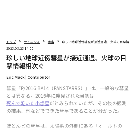
TTドコモビジネス×PwC】
全貌
トップ
サイエンス
宇宙
珍しい地球近傍彗星が接近通過、火球の目撃情報
2023.03.23 14:00
珍しい地球近傍彗星が接近通過、火球の目
撃情報相次ぐ
Eric Mack | Contributor
彗星「P/2016 BA14（PANSTARRS）」は、一般的な彗星
とは異なる。2016年に発見された当初は
死んで乾いた小惑星
だとみられていたが、その後の観測
の結果、氷などでできた彗星であることが分かった。
ほとんどの彗星は、太陽系の外側にある「オールトの
雲」と呼ばれる領域に由来する。深宇宙で太陽を中心と