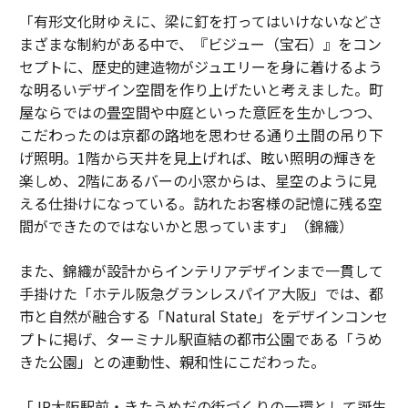
「有形文化財ゆえに、梁に釘を打ってはいけないなどさ
まざまな制約がある中で、『ビジュー（宝石）』をコン
セプトに、歴史的建造物がジュエリーを身に着けるよう
な明るいデザイン空間を作り上げたいと考えました。町
屋ならではの畳空間や中庭といった意匠を生かしつつ、
こだわったのは京都の路地を思わせる通り土間の吊り下
げ照明。1階から天井を見上げれば、眩い照明の輝きを
楽しめ、2階にあるバーの小窓からは、星空のように見
える仕掛けになっている。訪れたお客様の記憶に残る空
間ができたのではないかと思っています」（錦織）
また、錦織が設計からインテリアデザインまで一貫して
手掛けた「ホテル阪急グランレスパイア大阪」では、都
市と自然が融合する「Natural State」をデザインコンセ
プトに掲げ、ターミナル駅直結の都市公園である「うめ
きた公園」との連動性、親和性にこだわった。
「JR大阪駅前・きたうめだの街づくりの一環として誕生