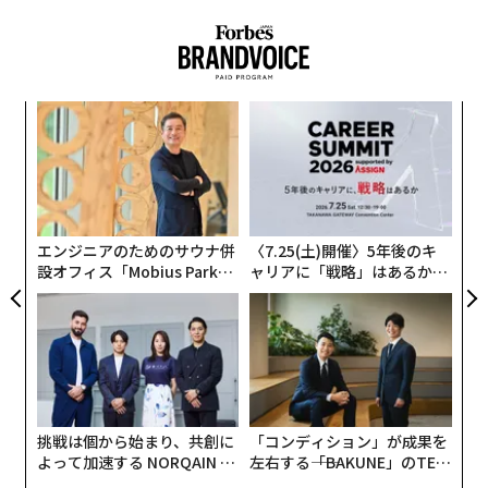
ンツ
目
への
の
た、
ン
〜
金
個
ェ
エンジニアのためのサウナ併
〈7.25(土)開催〉5年後のキ
設オフィス「Mobius Park」
ャリアに「戦略」はあるか。
がオープン──タマディック
トップエグゼクティブのキャ
が健康経営を徹底する理由
リアに触れる1日│CAREER S
UMMIT 2026
挑戦は個から始まり、共創に
「コンディション」が成果を
よって加速する NORQAIN JA
左右する――「BAKUNE」のTEN
PAN 特別座談会
TIALが支える「挑戦者の明