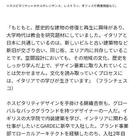
※ホスピタリティ＝ホテルやレジデンス、レストラン、オフィスや商業施設など。
「もともと、歴史的な建物の修復と再生に興味があり、
大学時代は教会を研究題材にしていました。イタリアと
日本に共通しているのは、新しいビルと古い建築物など
新旧が交ざり合い、同じ街、エリア内に共存しているこ
とです。空間設計においても、その地域の文化、歴史を
しっかり学んだ上で、デザイン要素に取り入れていくこ
とは欠かせません。文化を読み取っていくプロセスに
は、イタリアでの学びが生きています」（フランチェス
コ）
ホスピタリティデザインを手掛ける錦織杏奈も、グロー
バルなバックグラウンドを持つデザイナーの一人だ。イ
ギリスの大学院で内装建築を学び、インテリアに関わる
仕事がしたいとGARDEに新卒で入社した。ブランド事業
部でローカルアーキテクトを経験したのち、入社2年目