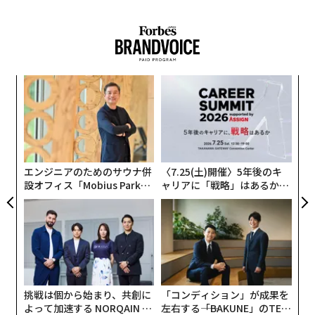
YouTuberとしての魅力のひとつに、流暢で説得力があ
り、親しみやすさを感じさせる話し方がある。それは、
彼がお笑い芸人出身だということも関係しているだろ
う。
ンツ
目
への
の
「高校生のころ、卒業後の進路を考えていたとき、『な
た、
ン
〜
んでこんなに暗いニュースが多いのだろう』と思って。
金
世の中を少しでも明るくして、笑い声や笑顔を増やした
個
いと思い、お笑いの道に進みました」
ェ
エンジニアのためのサウナ併
〈7.25(土)開催〉5年後のキ
設オフィス「Mobius Park」
ャリアに「戦略」はあるか。
ワタナベエンターテインメントのコメディスクールでは
がオープン──タマディック
トップエグゼクティブのキャ
同期にフワちゃんや土佐兄弟がおり、切磋琢磨した仲間
が健康経営を徹底する理由
リアに触れる1日│CAREER S
UMMIT 2026
だった。自身が組んだ相方は、“違和感や意外性を創出
したくて”年齢が2倍近く上の人だった。ただ、何度舞台
に立っても、客席から笑い声が湧く日は少なくうまくい
かなかった。
挑戦は個から始まり、共創に
「コンディション」が成果を
よって加速する NORQAIN JA
左右する――「BAKUNE」のTEN