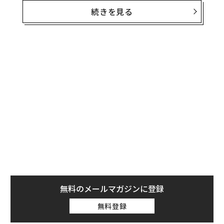
受賞者として選ばれた
続きを見る
。
げんじが運営するYouTubeのチャンネル登録数は75万
人、総再生回数は2億8000万回に近い。TikTok やInstag
ram、ZOZOのコーディネート投稿アプリWEARを含むS
NSの総フォロワー数は230万人を超え（2022年8月時
点）ており、ファッション系インフルエンサーとして絶
大な人気を誇っている。
その影響力を生かして、2017年4月にMODERN TIMESを
起業し、D2C型アパレルブランド「LIDNM（リドム）」
を立ち上げた。売上高30億円の達成も視野に入れる敏腕
起業家でもある。
無料のメールマガジンに登録
原点はお笑い芸人
無料登録