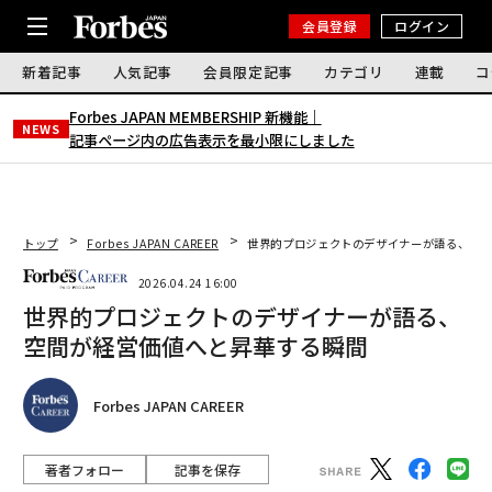
会員登録
ログイン
新着記事
人気記事
会員限定記事
カテゴリ
連載
コ
Forbes JAPAN MEMBERSHIP 新機能｜
NEWS
記事ページ内の広告表示を最小限にしました
トップ
Forbes JAPAN CAREER
世界的プロジェクトのデザイナーが語る、空間
2026.04.24 16:00
世界的プロジェクトのデザイナーが語る、
空間が経営価値へと昇華する瞬間
Forbes JAPAN CAREER
著者フォロー
記事を保存