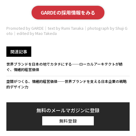
GARDEの採用情報をみる
Promoted by GARDE｜text by Rumi Tanaka｜photograph by Shuji G
oto｜edited by Mao Takeda
関連記事
世界ブランドを日本の地でカタチにする──ローカルアーキテクトが紡
ぐ、情緒的経営価値
空間がつくる、情緒的経営価値──世界ブランドを支える日本企業の戦略
的デザイン力
無料のメールマガジンに登録
無料登録