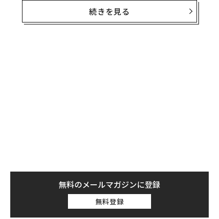
場数を踏んできた芸人だ。
続きを見る
2021年4月には、K-PRO専用の劇場「西新宿ナルゲキ」
をオープン。コロナ禍にもかかわらず1日2〜3回の公演
を開催する盛況ぶりで、K-PROとしても大きな成長の一
年となった。
日本のエンタメの歴史を振り返っても、ライブイベント
のプロデユースを生業としてきた個人は多くいる。しか
し、大きな組織に所属せずに劇場の運営までもを手がけ
た例は、彼女を除いてほぼいないのではないだろうか。
怒られた「悔しさ」がモチベーションに
無料のメールマガジンに登録
児島は、子どもの頃からバラエティ番組が大好きだっ
無料登録
た。