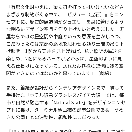
「有形文化財ゆえに、梁に釘を打ってはいけないなどさ
まざまな制約がある中で、『ビジュー（宝石）』をコン
セプトに、歴史的建造物がジュエリーを身に着けるよう
な明るいデザイン空間を作り上げたいと考えました。町
屋ならではの畳空間や中庭といった意匠を生かしつつ、
こだわったのは京都の路地を思わせる通り土間の吊り下
げ照明。1階から天井を見上げれば、眩い照明の輝きを
楽しめ、2階にあるバーの小窓からは、星空のように見
える仕掛けになっている。訪れたお客様の記憶に残る空
間ができたのではないかと思っています」（錦織）
また、錦織が設計からインテリアデザインまで一貫して
手掛けた「ホテル阪急グランレスパイア大阪」では、都
市と自然が融合する「Natural State」をデザインコンセ
プトに掲げ、ターミナル駅直結の都市公園である「うめ
きた公園」との連動性、親和性にこだわった。
「JR大阪駅前・きたうめだの街づくりの一環として誕生