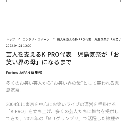
な組織のつくり方
トップ
エンタメ・スポーツ
芸人を支えるK-PRO代表 児島気奈が「お笑い界
2022.04.21 12:00
芸人を支えるK-PRO代表 児島気奈が「お
笑い界の母」になるまで
Forbes JAPAN 編集部
多くのお笑い芸人から“お笑い界の母”として慕われる児
島気奈。
2004年に東京を中心にお笑いライブの運営を手掛ける
「K-PRO」を立ち上げ、多くの芸人たちに舞台を提供し
てきた。2021年の「M-1グランプリ」で活躍した錦鯉や
ランジャタイ、真空ジェシカなども、K-PROのライブで