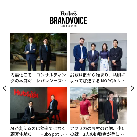
特に惹かれたのが1990年代にブームになった番組『ボキ
ャブラ天国』（フジテレビ系列）。当時中学生だった児
島は、若手のお笑い芸人として活躍していた爆笑問題や
ネプチューンに興味をもった。
キ
“
か。
オ
転機になったのは、高校3年生の時。友人の誘いでお笑
キャ
ジ
「
いライブの手伝いに行く機会があった。テレビに出てい
R S
─
る有名人に会えるのではと期待して行ったが、小劇場だ
ら
ったので出演していたのは知らない芸人ばかり。
内製化こそ、コンサルティン
挑戦は個から始まり、共創に
グの本質だ レバレジーズが
よって加速する NORQAIN JA
嫌になって劇場の隅でふて腐れていたら、出演していた
実践する、次世代ファームの
PAN 特別座談会
落語家に「今日初めて来た一番下っ端の奴が、なにそん
全貌
なとこで休んでんだよ！」と怒られた。
「それがめちゃくちゃ悔しかったんです。こっちもあん
たのこと知らないよって（笑）。だったら、次は絶対
AIが変えるのは効率ではなく
アフリカの農村の通信、小1
『いてくれてありがとう』と言ってもらえるスタッフに
顧客体験だ──HubSpot Ja
の壁。2人の挑戦者が手にし