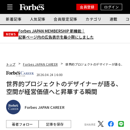
会員登録
ログイン
新着記事
人気記事
会員限定記事
カテゴリ
連載
コ
Forbes JAPAN MEMBERSHIP 新機能｜
NEWS
記事ページ内の広告表示を最小限にしました
トップ
Forbes JAPAN CAREER
世界的プロジェクトのデザイナーが語る、空間
2026.04.24 16:00
世界的プロジェクトのデザイナーが語る、
空間が経営価値へと昇華する瞬間
Forbes JAPAN CAREER
著者フォロー
記事を保存