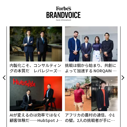
キ
“
か。
オ
キャ
ジ
「
R S
─
ら
内製化こそ、コンサルティン
挑戦は個から始まり、共創に
グの本質だ レバレジーズが
よって加速する NORQAIN JA
実践する、次世代ファームの
PAN 特別座談会
全貌
AIが変えるのは効率ではなく
アフリカの農村の通信、小1
顧客体験だ──HubSpot Ja
の壁。2人の挑戦者が手にし
panが語る「Grow Better」
た「次なる武器」