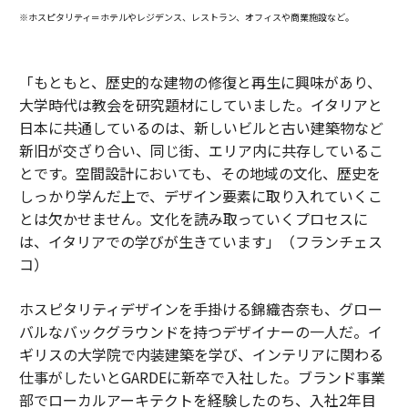
※ホスピタリティ＝ホテルやレジデンス、レストラン、オフィスや商業施設など。
「もともと、歴史的な建物の修復と再生に興味があり、
大学時代は教会を研究題材にしていました。イタリアと
日本に共通しているのは、新しいビルと古い建築物など
新旧が交ざり合い、同じ街、エリア内に共存しているこ
とです。空間設計においても、その地域の文化、歴史を
しっかり学んだ上で、デザイン要素に取り入れていくこ
とは欠かせません。文化を読み取っていくプロセスに
は、イタリアでの学びが生きています」（フランチェス
コ）
ホスピタリティデザインを手掛ける錦織杏奈も、グロー
バルなバックグラウンドを持つデザイナーの一人だ。イ
ギリスの大学院で内装建築を学び、インテリアに関わる
仕事がしたいとGARDEに新卒で入社した。ブランド事業
部でローカルアーキテクトを経験したのち、入社2年目