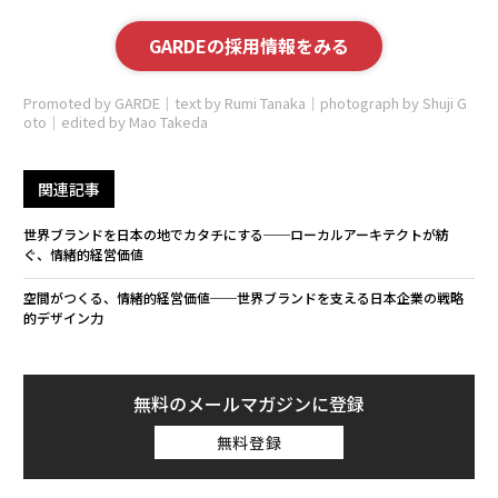
GARDEの採用情報をみる
Promoted by GARDE｜text by Rumi Tanaka｜photograph by Shuji G
oto｜edited by Mao Takeda
関連記事
世界ブランドを日本の地でカタチにする──ローカルアーキテクトが紡
ぐ、情緒的経営価値
空間がつくる、情緒的経営価値──世界ブランドを支える日本企業の戦略
的デザイン力
無料のメールマガジンに登録
無料登録