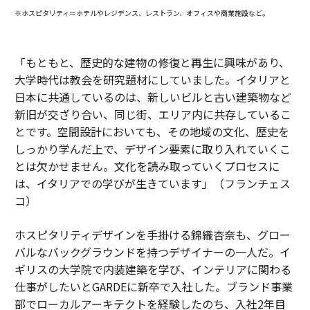
※ホスピタリティ＝ホテルやレジデンス、レストラン、オフィスや商業施設など。
「もともと、歴史的な建物の修復と再生に興味があり、
大学時代は教会を研究題材にしていました。イタリアと
日本に共通しているのは、新しいビルと古い建築物など
新旧が交ざり合い、同じ街、エリア内に共存しているこ
とです。空間設計においても、その地域の文化、歴史を
しっかり学んだ上で、デザイン要素に取り入れていくこ
とは欠かせません。文化を読み取っていくプロセスに
は、イタリアでの学びが生きています」（フランチェス
コ）
ホスピタリティデザインを手掛ける錦織杏奈も、グロー
バルなバックグラウンドを持つデザイナーの一人だ。イ
ギリスの大学院で内装建築を学び、インテリアに関わる
仕事がしたいとGARDEに新卒で入社した。ブランド事業
部でローカルアーキテクトを経験したのち、入社2年目