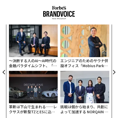
るか
〈7
、く
ャ
ト
目
リア
の
UM
ン
〜決断する人のAI〜AI時代の
エンジニアのためのサウナ併
金融パラダイムシフト、「超
設オフィス「Mobius Park」
個別化」の核心 【MUFG×ウ
がオープン──タマディック
ェルスナビ×PwC】
が健康経営を徹底する理由
革新は下山で生まれる──レ
挑戦は個から始まり、共創に
クサスが新型TZとESに込め
よって加速する NORQAIN JA
た「DISCOVER」の哲学
PAN 特別座談会