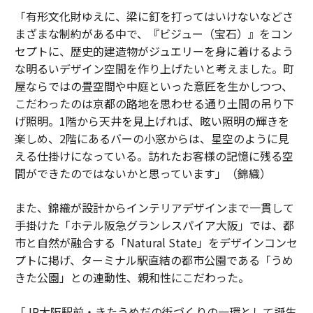
「有形文化財ゆえに、梁に釘を打ってはいけないなどさ
まざまな制約がある中で、『ビジュー（宝石）』をコン
セプトに、歴史的建造物がジュエリーを身に着けるよう
な明るいデザイン空間を作り上げたいと考えました。町
屋ならではの畳空間や中庭といった意匠を生かしつつ、
こだわったのは京都の路地を思わせる通り土間の吊り下
げ照明。1階から天井を見上げれば、眩い照明の輝きを
楽しめ、2階にあるバーの小窓からは、星空のように見
える仕掛けになっている。訪れたお客様の記憶に残る空
間ができたのではないかと思っています」（錦織）
また、錦織が設計からインテリアデザインまで一貫して
手掛けた「ホテル阪急グランレスパイア大阪」では、都
市と自然が融合する「Natural State」をデザインコンセ
プトに掲げ、ターミナル駅直結の都市公園である「うめ
きた公園」との連動性、親和性にこだわった。
「JR大阪駅前・きたうめだの街づくりの一環として誕生