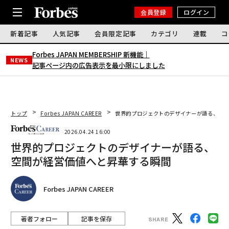
会員登録
ログイン
新着記事
人気記事
会員限定記事
カテゴリ
連載
コ
Forbes JAPAN MEMBERSHIP 新機能｜
NEWS
記事ページ内の広告表示を最小限にしました
トップ
Forbes JAPAN CAREER
世界的プロジェクトのデザイナーが語る、空間
2026.04.24 16:00
世界的プロジェクトのデザイナーが語る、
空間が経営価値へと昇華する瞬間
Forbes JAPAN CAREER
著者フォロー
記事を保存