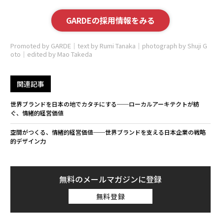
GARDEの採用情報をみる
Promoted by GARDE｜text by Rumi Tanaka｜photograph by Shuji G
oto｜edited by Mao Takeda
関連記事
世界ブランドを日本の地でカタチにする──ローカルアーキテクトが紡
ぐ、情緒的経営価値
空間がつくる、情緒的経営価値──世界ブランドを支える日本企業の戦略
的デザイン力
無料のメールマガジンに登録
無料登録