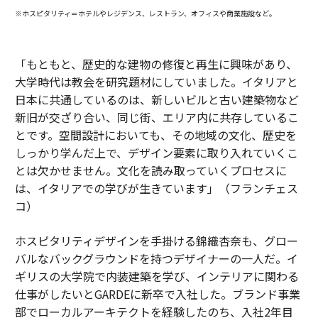
※ホスピタリティ＝ホテルやレジデンス、レストラン、オフィスや商業施設など。
「もともと、歴史的な建物の修復と再生に興味があり、
大学時代は教会を研究題材にしていました。イタリアと
日本に共通しているのは、新しいビルと古い建築物など
新旧が交ざり合い、同じ街、エリア内に共存しているこ
とです。空間設計においても、その地域の文化、歴史を
しっかり学んだ上で、デザイン要素に取り入れていくこ
とは欠かせません。文化を読み取っていくプロセスに
は、イタリアでの学びが生きています」（フランチェス
コ）
ホスピタリティデザインを手掛ける錦織杏奈も、グロー
バルなバックグラウンドを持つデザイナーの一人だ。イ
ギリスの大学院で内装建築を学び、インテリアに関わる
仕事がしたいとGARDEに新卒で入社した。ブランド事業
部でローカルアーキテクトを経験したのち、入社2年目