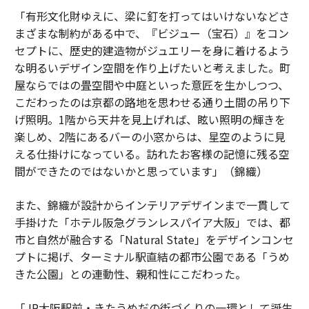
「有形文化財ゆえに、梁に釘を打ってはいけないなどさ
まざまな制約がある中で、『ビジュー（宝石）』をコン
セプトに、歴史的建造物がジュエリーを身に着けるよう
な明るいデザイン空間を作り上げたいと考えました。町
屋ならではの畳空間や中庭といった意匠を生かしつつ、
こだわったのは京都の路地を思わせる通り土間の吊り下
げ照明。1階から天井を見上げれば、眩い照明の輝きを
楽しめ、2階にあるバーの小窓からは、星空のように見
える仕掛けになっている。訪れたお客様の記憶に残る空
間ができたのではないかと思っています」（錦織）
また、錦織が設計からインテリアデザインまで一貫して
手掛けた「ホテル阪急グランレスパイア大阪」では、都
市と自然が融合する「Natural State」をデザインコンセ
プトに掲げ、ターミナル駅直結の都市公園である「うめ
きた公園」との連動性、親和性にこだわった。
「JR大阪駅前・きたうめだの街づくりの一環として誕生