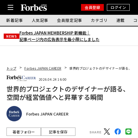
会員登録
ログイン
新着記事
人気記事
会員限定記事
カテゴリ
連載
コ
Forbes JAPAN MEMBERSHIP 新機能｜
NEWS
記事ページ内の広告表示を最小限にしました
トップ
Forbes JAPAN CAREER
世界的プロジェクトのデザイナーが語る、空間
2026.04.24 16:00
世界的プロジェクトのデザイナーが語る、
空間が経営価値へと昇華する瞬間
Forbes JAPAN CAREER
著者フォロー
記事を保存