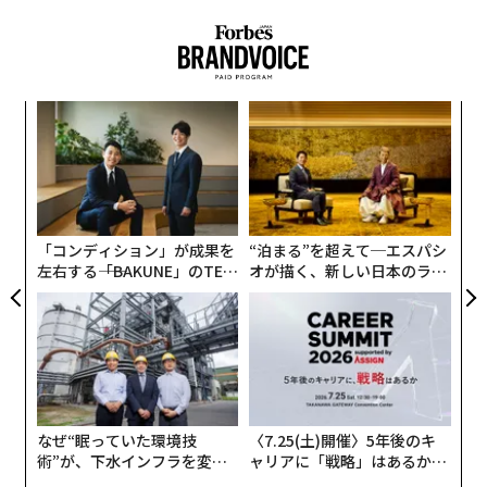
ア
の
た
目
の
ン
「コンディション」が成果を
“泊まる”を超えて─エスパシ
左右する――「BAKUNE」のTEN
オが描く、新しい日本のラグ
TIALが支える「挑戦者の明
ジュアリー（中編）
日」
なぜ“眠っていた環境技
〈7.25(土)開催〉5年後のキ
術”が、下水インフラを変え
ャリアに「戦略」はあるか。
たのか──産総研×月島JFE
トップエグゼクティブのキャ