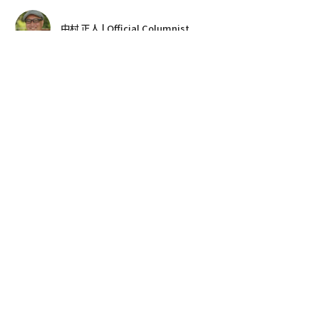
中村 正人 | Official Columnist
著者フォロー
記事を保存
筆者が実際に使用しているAmazfit GTR3
9月下旬に健康診断の結果が出て、中性脂肪が昨年より
ぐんと増えていた。これはまずいと思った。筆者は15年
前からジムに通っている。40代までは若い人たちに交じ
ってフットサルも楽しんでいたが、最近はもっぱら体力
維持がジム通いの目的で、身体のあちこちにガタが来て
いることは日々実感していた。
advertisement
このことを知人などに話すと、口を揃えて「中華ばかり
食べているからじゃないの」と呆れられてしまった。確