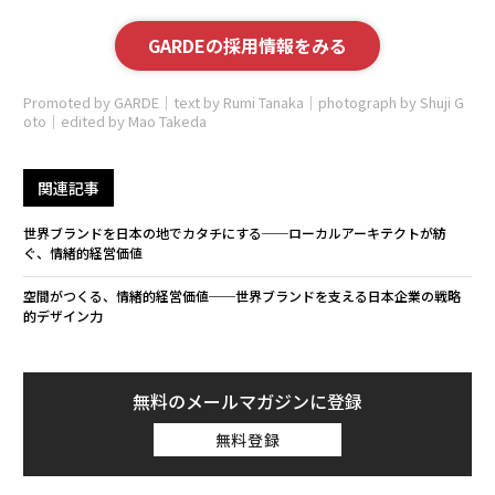
GARDEの採用情報をみる
Promoted by GARDE｜text by Rumi Tanaka｜photograph by Shuji G
oto｜edited by Mao Takeda
関連記事
世界ブランドを日本の地でカタチにする──ローカルアーキテクトが紡
ぐ、情緒的経営価値
空間がつくる、情緒的経営価値──世界ブランドを支える日本企業の戦略
的デザイン力
無料のメールマガジンに登録
無料登録