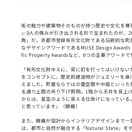
街の魅力や建築物そのものが持つ歴史や文化を尊
――。2人の強みが引き出される形で生まれたのが、
角」だ。京都市登録有形文化財である伝統的な町
なデザインアワードであるMUSE Design Awards 2
fic Property Awardsなど、6つの主要アワ
「有形文化財ゆえに、梁に釘を打ってはいけない
をコンセプトに、歴史的建造物がジュエリーを身
えました。町屋ならではの畳空間や中庭といった
る通り土間の吊り下げ照明。1階から天井を見上
からは、星空のように見える仕掛けになっている
と思っています」（錦織）
また、錦織が設計からインテリアデザインまで一
は、都市と自然が融合する「Natural Stat