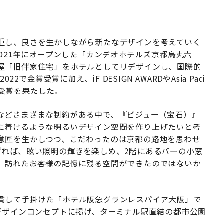
重し、良さを生かしながら新たなデザインを考えていく
2021年にオープンした「カンデオホテルズ京都烏丸六
屋「旧伴家住宅」をホテルとしてリデザインし、国際的
022で金賞受賞に加え、iF DESIGN AWARDやAsia Paci
ードで受賞を果たした。
などさまざまな制約がある中で、『ビジュー（宝石）』
に着けるような明るいデザイン空間を作り上げたいと考
意匠を生かしつつ、こだわったのは京都の路地を思わせ
げれば、眩い照明の輝きを楽しめ、2階にあるバーの小窓
。訪れたお客様の記憶に残る空間ができたのではないか
貫して手掛けた「ホテル阪急グランレスパイア大阪」で
e」をデザインコンセプトに掲げ、ターミナル駅直結の都市公園