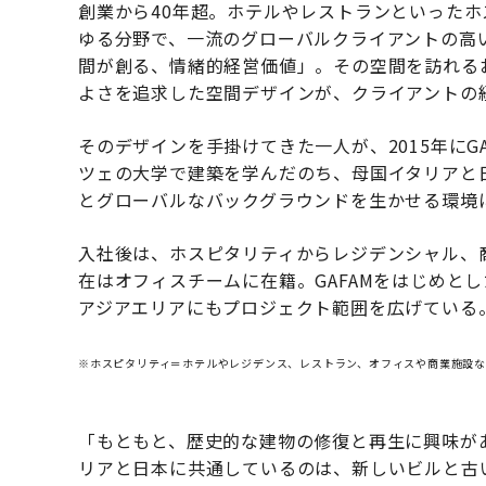
創業から40年超。ホテルやレストランといった
ゆる分野で、一流のグローバルクライアントの高い
間が創る、情緒的経営価値」。その空間を訪れる
よさを追求した空間デザインが、クライアントの
そのデザインを手掛けてきた一人が、2015年にG
ツェの大学で建築を学んだのち、母国イタリアと
とグローバルなバックグラウンドを生かせる環境に
入社後は、ホスピタリティからレジデンシャル、
在はオフィスチームに在籍。GAFAMをはじめと
アジアエリアにもプロジェクト範囲を広げている
※ホスピタリティ＝ホテルやレジデンス、レストラン、オフィスや商業施設
「もともと、歴史的な建物の修復と再生に興味が
リアと日本に共通しているのは、新しいビルと古