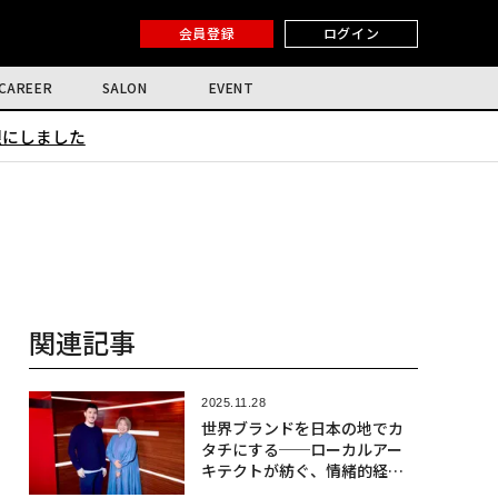
会員登録
ログイン
CAREER
SALON
EVENT
限にしました
関連記事
2025.11.28
世界ブランドを日本の地でカ
タチにする──ローカルアー
キテクトが紡ぐ、情緒的経営
価値