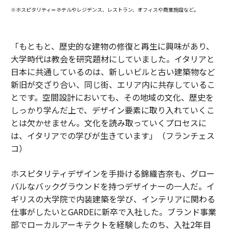
※ホスピタリティ＝ホテルやレジデンス、レストラン、オフィスや商業施設など。
「もともと、歴史的な建物の修復と再生に興味があり、
大学時代は教会を研究題材にしていました。イタリアと
日本に共通しているのは、新しいビルと古い建築物など
新旧が交ざり合い、同じ街、エリア内に共存しているこ
とです。空間設計においても、その地域の文化、歴史を
しっかり学んだ上で、デザイン要素に取り入れていくこ
とは欠かせません。文化を読み取っていくプロセスに
は、イタリアでの学びが生きています」（フランチェス
コ）
ホスピタリティデザインを手掛ける錦織杏奈も、グロー
バルなバックグラウンドを持つデザイナーの一人だ。イ
ギリスの大学院で内装建築を学び、インテリアに関わる
仕事がしたいとGARDEに新卒で入社した。ブランド事業
部でローカルアーキテクトを経験したのち、入社2年目