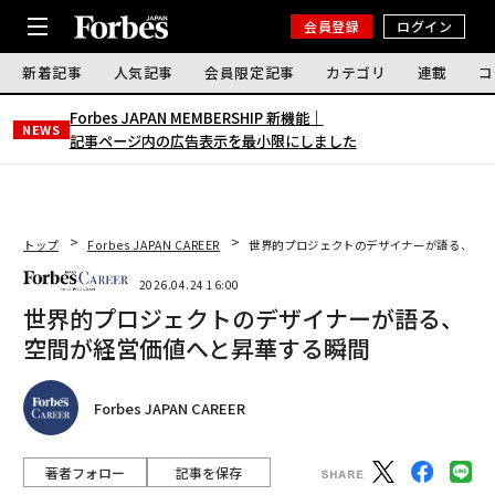
会員登録
ログイン
新着記事
人気記事
会員限定記事
カテゴリ
連載
コ
Forbes JAPAN MEMBERSHIP 新機能｜
NEWS
記事ページ内の広告表示を最小限にしました
トップ
Forbes JAPAN CAREER
世界的プロジェクトのデザイナーが語る、空間
2026.04.24 16:00
世界的プロジェクトのデザイナーが語る、
空間が経営価値へと昇華する瞬間
Forbes JAPAN CAREER
著者フォロー
記事を保存