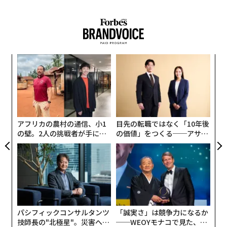
内
グ
実
「
全
左右
T
日
アフリカの農村の通信、小1
目先の転職ではなく「10年後
の壁。2人の挑戦者が手にし
の価値」をつくる──アサイ
た「次なる武器」
ンの長期伴走型支援とは
パシフィックコンサルタンツ
「誠実さ」は競争力になるか
技師長の"北極星"。災害への
──WEOYモナコで見た、く