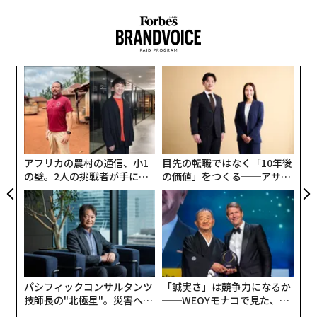
内
グ
実
「
全
左右
T
日
アフリカの農村の通信、小1
目先の転職ではなく「10年後
の壁。2人の挑戦者が手にし
の価値」をつくる──アサイ
た「次なる武器」
ンの長期伴走型支援とは
パシフィックコンサルタンツ
「誠実さ」は競争力になるか
技師長の"北極星"。災害への
──WEOYモナコで見た、く
無力感を乗り越え見つけた、
ら寿司の経営哲学