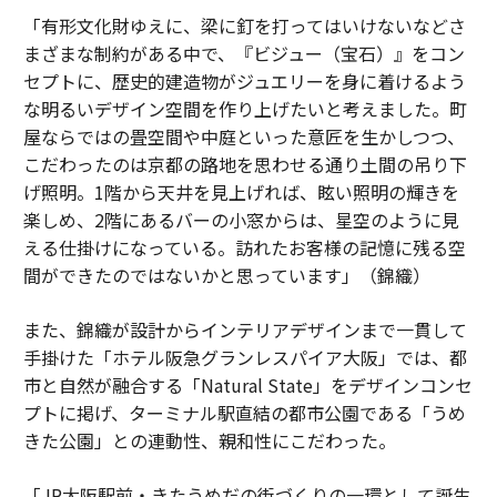
「有形文化財ゆえに、梁に釘を打ってはいけないなどさ
まざまな制約がある中で、『ビジュー（宝石）』をコン
セプトに、歴史的建造物がジュエリーを身に着けるよう
な明るいデザイン空間を作り上げたいと考えました。町
屋ならではの畳空間や中庭といった意匠を生かしつつ、
こだわったのは京都の路地を思わせる通り土間の吊り下
げ照明。1階から天井を見上げれば、眩い照明の輝きを
楽しめ、2階にあるバーの小窓からは、星空のように見
える仕掛けになっている。訪れたお客様の記憶に残る空
間ができたのではないかと思っています」（錦織）
また、錦織が設計からインテリアデザインまで一貫して
手掛けた「ホテル阪急グランレスパイア大阪」では、都
市と自然が融合する「Natural State」をデザインコンセ
プトに掲げ、ターミナル駅直結の都市公園である「うめ
きた公園」との連動性、親和性にこだわった。
「JR大阪駅前・きたうめだの街づくりの一環として誕生