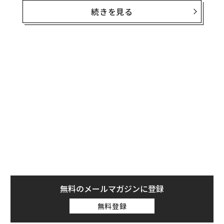
続きを見る
答えは簡単だ。顔立ちの美しさや国際的な活躍だけで
は、象徴的存在、アイコンにはなれないからだ。この日
のメラニアは、確かに驚くほど美しかった。米国のファ
ション業界に君臨するラルフ・ローレンがデザインした
淡いブルーのスーツに合わせ、全身を同色で統一したフ
ァッションは、気品と優雅さを表していた。
そして、このメラニアのドレスは、彼女のために働くト
ップクラスのデザイナーがいるのかという議論に終止符
を打ったといえる。ラルフ・ローレンのほか、祝賀舞踏
会で着るドレスを手掛けるのではとうわさされたカー
ル・ラガーフェルドは、いずれもファッション業界の大
御所だ。
無料のメールマガジンに登録
無料登録