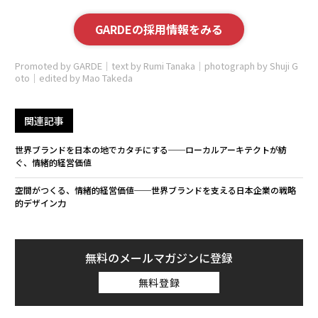
GARDEの採用情報をみる
Promoted by GARDE｜text by Rumi Tanaka｜photograph by Shuji G
oto｜edited by Mao Takeda
関連記事
世界ブランドを日本の地でカタチにする──ローカルアーキテクトが紡
ぐ、情緒的経営価値
空間がつくる、情緒的経営価値──世界ブランドを支える日本企業の戦略
的デザイン力
無料のメールマガジンに登録
無料登録