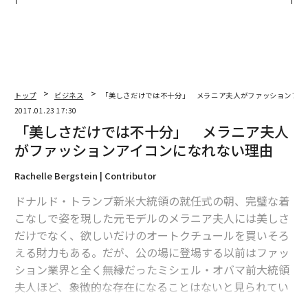
防災一筋20年の答え
トップ
ビジネス
「美しさだけでは不十分」 メラニア夫人がファッションアイ
2017.01.23 17:30
「美しさだけでは不十分」 メラニア夫人
がファッションアイコンになれない理由
Rachelle Bergstein | Contributor
ドナルド・トランプ新米大統領の就任式の朝、完璧な着
こなしで姿を現した元モデルのメラニア夫人には美しさ
だけでなく、欲しいだけのオートクチュールを買いそろ
える財力もある。だが、公の場に登場する以前はファッ
ション業界と全く無縁だったミシェル・オバマ前大統領
夫人ほど、象徴的な存在になることはないと見られてい
る。それは、なぜだろうか？