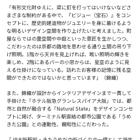
「有形文化財ゆえに、梁に釘を打ってはいけないなどさ
まざまな制約がある中で、『ビジュー（宝石）』をコン
セプトに、歴史的建造物がジュエリーを身に着けるよう
な明るいデザイン空間を作り上げたいと考えました。町
屋ならではの畳空間や中庭といった意匠を生かしつつ、
こだわったのは京都の路地を思わせる通り土間の吊り下
げ照明。1階から天井を見上げれば、眩い照明の輝きを
楽しめ、2階にあるバーの小窓からは、星空のように見
える仕掛けになっている。訪れたお客様の記憶に残る空
間ができたのではないかと思っています」（錦織）
また、錦織が設計からインテリアデザインまで一貫して
手掛けた「ホテル阪急グランレスパイア大阪」では、都
市と自然が融合する「Natural State」をデザインコンセ
プトに掲げ、ターミナル駅直結の都市公園である「うめ
きた公園」との連動性、親和性にこだわった。
「JR大阪駅前・きたうめだの街づくりの一環として誕生