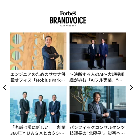
“
変え
シ
FE
グ
“
0年
オ
ジ
エンジニアのためのサウナ併
〜決断する人のAI〜大規模組
設オフィス「Mobius Park」
織が挑む「AIフル実装」“使
がオープン──タマディック
う”企業から“動く”企業へ【N
が健康経営を徹底する理由
TTドコモビジネス×PwC】
「老舗は常に新しい」。創業
パシフィックコンサルタンツ
360年ＹＵＡＳＡとカクシン
技師長の"北極星"。災害への