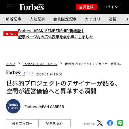
会員登録
ログイン
新着記事
人気記事
会員限定記事
カテゴリ
連載
コ
Forbes JAPAN MEMBERSHIP 新機能｜
NEWS
記事ページ内の広告表示を最小限にしました
トップ
Forbes JAPAN CAREER
世界的プロジェクトのデザイナーが語る、空間
2026.04.24 16:00
世界的プロジェクトのデザイナーが語る、
空間が経営価値へと昇華する瞬間
Forbes JAPAN CAREER
著者フォロー
記事を保存