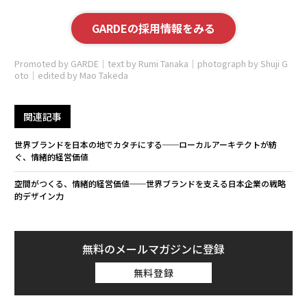
GARDEの採用情報をみる
Promoted by GARDE｜text by Rumi Tanaka｜photograph by Shuji G
oto｜edited by Mao Takeda
関連記事
世界ブランドを日本の地でカタチにする──ローカルアーキテクトが紡
ぐ、情緒的経営価値
空間がつくる、情緒的経営価値──世界ブランドを支える日本企業の戦略
的デザイン力
無料のメールマガジンに登録
無料登録