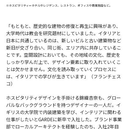
※ホスピタリティ＝ホテルやレジデンス、レストラン、オフィスや商業施設など。
「もともと、歴史的な建物の修復と再生に興味があり、
大学時代は教会を研究題材にしていました。イタリアと
日本に共通しているのは、新しいビルと古い建築物など
新旧が交ざり合い、同じ街、エリア内に共存しているこ
とです。空間設計においても、その地域の文化、歴史を
しっかり学んだ上で、デザイン要素に取り入れていくこ
とは欠かせません。文化を読み取っていくプロセスに
は、イタリアでの学びが生きています」（フランチェス
コ）
ホスピタリティデザインを手掛ける錦織杏奈も、グロー
バルなバックグラウンドを持つデザイナーの一人だ。イ
ギリスの大学院で内装建築を学び、インテリアに関わる
仕事がしたいとGARDEに新卒で入社した。ブランド事業
部でローカルアーキテクトを経験したのち、入社2年目