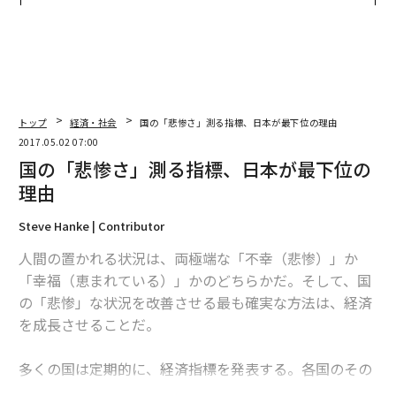
トップ
経済・社会
国の「悲惨さ」測る指標、日本が最下位の理由
2017.05.02 07:00
国の「悲惨さ」測る指標、日本が最下位の
理由
Steve Hanke | Contributor
人間の置かれる状況は、両極端な「不幸（悲惨）」か
「幸福（恵まれている）」かのどちらかだ。そして、国
の「悲惨」な状況を改善させる最も確実な方法は、経済
を成長させることだ。
多くの国は定期的に、経済指標を発表する。各国のその
数値を比較すれば、世界中のどの国で市民が困窮してい