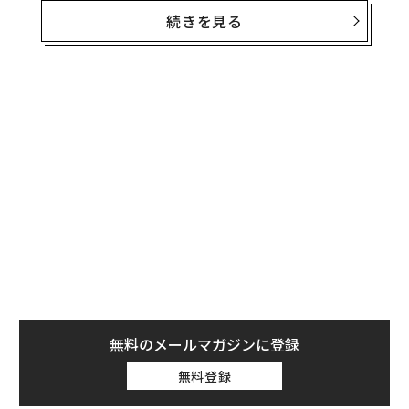
るのか、あるいは恵まれた状況にあるのかに関するさま
続きを見る
ざまなことが分かる。
「悲惨指数（Misery Index、ミザリー・インデック
ス）」は1960年代、当時のリンドン・ジョンソン米大統
領に世界の経済情勢について分かりやすく説明するた
め、経済学者のアーサー・オークンが考案したものだ。
当初は各国の消費者物価指数（CPI）の上昇率と失業率
を加算した簡単な指数だったが、その後にハーバード大
学のロバート・バロー教授（経済学）が改訂。筆者（ジ
ョンズ・ホプキンス大学・応用経済学部教授）もさら
に、修正を加えている。
無料のメールマガジンに登録
無料登録