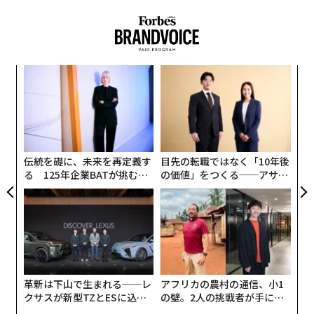
キ
“
か。
シ
キャ
グ
パ
R S
技
無
防
伝統を礎に、未来を再定義す
目先の転職ではなく「10年後
る 125年企業BATが挑むス
の価値」をつくる──アサイ
モークレスな未来
ンの長期伴走型支援とは
革新は下山で生まれる──レ
アフリカの農村の通信、小1
クサスが新型TZとESに込め
の壁。2人の挑戦者が手にし
た「DISCOVER」の哲学
た「次なる武器」