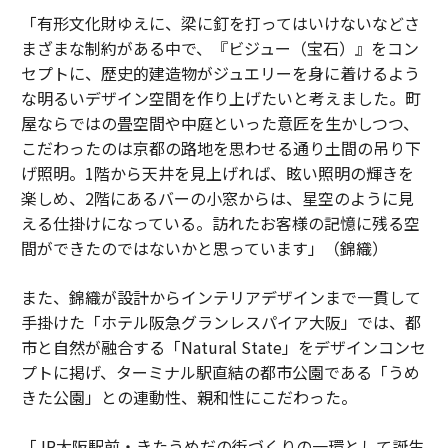
「有形文化財ゆえに、梁に釘を打ってはいけないなどさ
まざまな制約がある中で、『ビジュー（宝石）』をコン
セプトに、歴史的建造物がジュエリーを身に着けるよう
な明るいデザイン空間を作り上げたいと考えました。町
屋ならではの畳空間や中庭といった意匠を生かしつつ、
こだわったのは京都の路地を思わせる通り土間の吊り下
げ照明。1階から天井を見上げれば、眩い照明の輝きを
楽しめ、2階にあるバーの小窓からは、星空のように見
える仕掛けになっている。訪れたお客様の記憶に残る空
間ができたのではないかと思っています」（錦織）
また、錦織が設計からインテリアデザインまで一貫して
手掛けた「ホテル阪急グランレスパイア大阪」では、都
市と自然が融合する「Natural State」をデザインコンセ
プトに掲げ、ターミナル駅直結の都市公園である「うめ
きた公園」との連動性、親和性にこだわった。
「JR大阪駅前・きたうめだの街づくりの一環として誕生