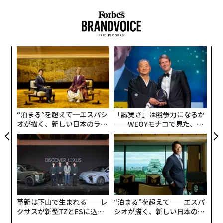
義す
〜
むス
織
う
パ
T
技
無
防
“泊まる”を超えて─エスパシ
「誠実さ」は競争力になるか
オが描く、新しい日本のラグ
──WEOYモナコで見た、く
ジュアリー（中編）
ら寿司の経営哲学
革新は下山で生まれる──レ
“泊まる”を超えて──エスパ
クサスが新型TZとESに込め
シオが描く、新しい日本のラ
た「DISCOVER」の哲学
グジュアリー（前編）