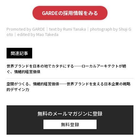
GARDEの採用情報をみる
Promoted by GARDE｜text by Rumi Tanaka｜photograph by Shuji G
oto｜edited by Mao Takeda
関連記事
世界ブランドを日本の地でカタチにする──ローカルアーキテクトが紡
ぐ、情緒的経営価値
空間がつくる、情緒的経営価値──世界ブランドを支える日本企業の戦略
的デザイン力
無料のメールマガジンに登録
無料登録