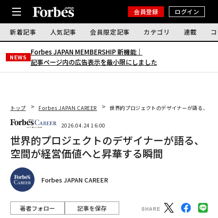
会員登録
ログイン
新着記事
人気記事
会員限定記事
カテゴリ
連載
コ
Forbes JAPAN MEMBERSHIP 新機能｜
NEWS
記事ページ内の広告表示を最小限にしました
トップ
Forbes JAPAN CAREER
世界的プロジェクトのデザイナーが語る、空間
2026.04.24 16:00
世界的プロジェクトのデザイナーが語る、
空間が経営価値へと昇華する瞬間
Forbes JAPAN CAREER
著者フォロー
記事を保存