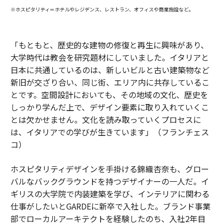
※ホスピタリティ＝ホテルやレジデンス、レストラン、オフィスや商業施設など。
「もともと、歴史的な建物の修復と再生に興味があり、
大学時代は教会を研究題材にしていました。イタリアと
日本に共通しているのは、新しいビルと古い建築物など
新旧が交ざり合い、同じ街、エリア内に共存しているこ
とです。空間設計においても、その地域の文化、歴史を
しっかり学んだ上で、デザイン要素に取り入れていくこ
とは欠かせません。文化を読み取っていくプロセスに
は、イタリアでの学びが生きています」（フランチェス
コ）
ホスピタリティデザインを手掛ける錦織杏奈も、グロー
バルなバックグラウンドを持つデザイナーの一人だ。イ
ギリスの大学院で内装建築を学び、インテリアに関わる
仕事がしたいとGARDEに新卒で入社した。ブランド事業
部でローカルアーキテクトを経験したのち、入社2年目