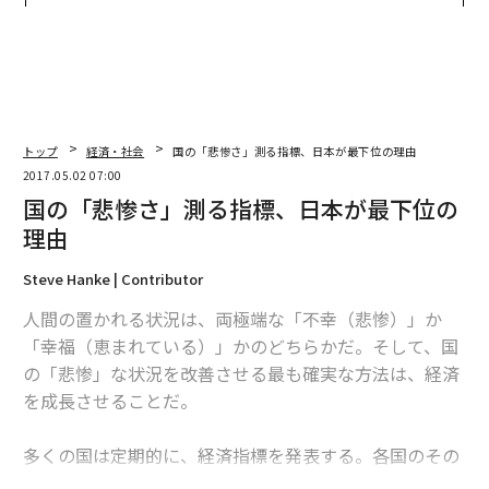
トップ
経済・社会
国の「悲惨さ」測る指標、日本が最下位の理由
2017.05.02 07:00
国の「悲惨さ」測る指標、日本が最下位の
理由
Steve Hanke | Contributor
人間の置かれる状況は、両極端な「不幸（悲惨）」か
「幸福（恵まれている）」かのどちらかだ。そして、国
の「悲惨」な状況を改善させる最も確実な方法は、経済
を成長させることだ。
多くの国は定期的に、経済指標を発表する。各国のその
数値を比較すれば、世界中のどの国で市民が困窮してい