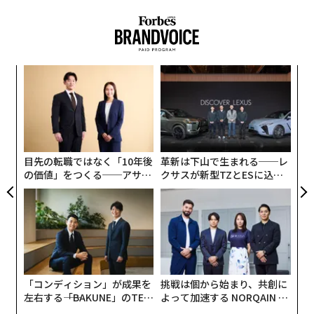
「
3
C
パ
る
技
無
防
目先の転職ではなく「10年後
革新は下山で生まれる──レ
の価値」をつくる──アサイ
クサスが新型TZとESに込め
ンの長期伴走型支援とは
た「DISCOVER」の哲学
「コンディション」が成果を
挑戦は個から始まり、共創に
左右する――「BAKUNE」のTEN
よって加速する NORQAIN JA
TIALが支える「挑戦者の明
PAN 特別座談会