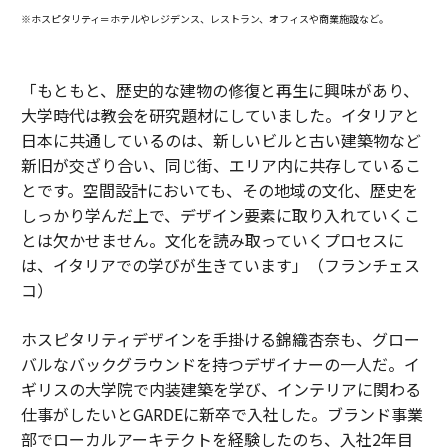
※ホスピタリティ＝ホテルやレジデンス、レストラン、オフィスや商業施設など。
「もともと、歴史的な建物の修復と再生に興味があり、
大学時代は教会を研究題材にしていました。イタリアと
日本に共通しているのは、新しいビルと古い建築物など
新旧が交ざり合い、同じ街、エリア内に共存しているこ
とです。空間設計においても、その地域の文化、歴史を
しっかり学んだ上で、デザイン要素に取り入れていくこ
とは欠かせません。文化を読み取っていくプロセスに
は、イタリアでの学びが生きています」（フランチェス
コ）
ホスピタリティデザインを手掛ける錦織杏奈も、グロー
バルなバックグラウンドを持つデザイナーの一人だ。イ
ギリスの大学院で内装建築を学び、インテリアに関わる
仕事がしたいとGARDEに新卒で入社した。ブランド事業
部でローカルアーキテクトを経験したのち、入社2年目