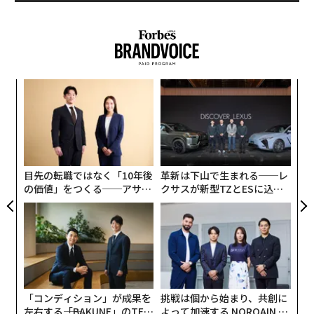
「
3
C
パ
る
技
無
防
目先の転職ではなく「10年後
革新は下山で生まれる──レ
の価値」をつくる──アサイ
クサスが新型TZとESに込め
ンの長期伴走型支援とは
た「DISCOVER」の哲学
「コンディション」が成果を
挑戦は個から始まり、共創に
左右する――「BAKUNE」のTEN
よって加速する NORQAIN JA