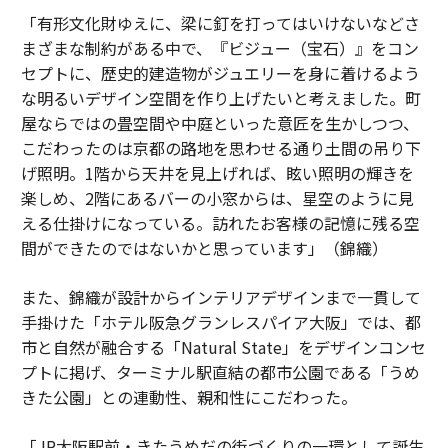
「有形文化財ゆえに、梁に釘を打ってはいけないなどさ
まざまな制約がある中で、『ビジュー（宝石）』をコン
セプトに、歴史的建造物がジュエリーを身に着けるよう
な明るいデザイン空間を作り上げたいと考えました。町
屋ならではの畳空間や中庭といった意匠を生かしつつ、
こだわったのは京都の路地を思わせる通り土間の吊り下
げ照明。1階から天井を見上げれば、眩い照明の輝きを
楽しめ、2階にあるバーの小窓からは、星空のように見
える仕掛けになっている。訪れたお客様の記憶に残る空
間ができたのではないかと思っています」（錦織）
また、錦織が設計からインテリアデザインまで一貫して
手掛けた「ホテル阪急グランレスパイア大阪」では、都
市と自然が融合する「Natural State」をデザインコンセ
プトに掲げ、ターミナル駅直結の都市公園である「うめ
きた公園」との連動性、親和性にこだわった。
「JR大阪駅前・きたうめだの街づくりの一環として誕生