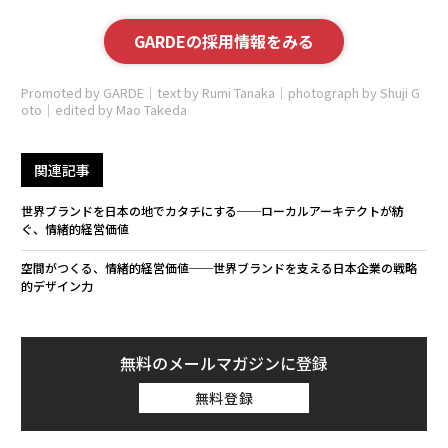
GARDEの採用情報をみる
Promoted by GARDE｜text by Rumi Tanaka｜photograph by Shuji G
oto｜edited by Mao Takeda
関連記事
世界ブランドを日本の地でカタチにする──ローカルアーキテクトが紡
ぐ、情緒的経営価値
空間がつくる、情緒的経営価値──世界ブランドを支える日本企業の戦略
的デザイン力
無料のメールマガジンに登録
無料登録