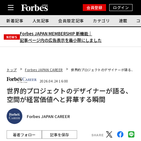
会員登録
ログイン
新着記事
人気記事
会員限定記事
カテゴリ
連載
コ
Forbes JAPAN MEMBERSHIP 新機能｜
NEWS
記事ページ内の広告表示を最小限にしました
トップ
Forbes JAPAN CAREER
世界的プロジェクトのデザイナーが語る、空間
2026.04.24 16:00
世界的プロジェクトのデザイナーが語る、
空間が経営価値へと昇華する瞬間
Forbes JAPAN CAREER
著者フォロー
記事を保存