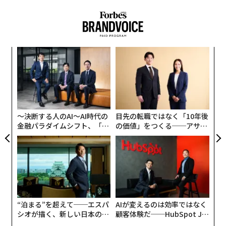
義す
〈7
むス
ャ
ト
エ
リア
変え
設オ
UM
FE
が
0年
が
〜決断する人のAI〜AI時代の
目先の転職ではなく「10年後
金融パラダイムシフト、「超
の価値」をつくる──アサイ
個別化」の核心 【MUFG×ウ
ンの長期伴走型支援とは
ェルスナビ×PwC】
“泊まる”を超えて──エスパ
AIが変えるのは効率ではなく
シオが描く、新しい日本のラ
顧客体験だ──HubSpot Ja
グジュアリー（前編）
panが語る「Grow Better」