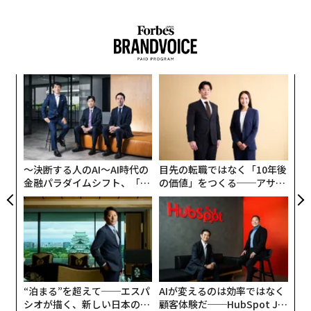
谷本
：ドローンとは、いいところに目をつけられました
ね。どのような経緯で決められたのですか？
徳重
：もともと僕には、1,000億円売上げるメガベンチ
義す
〈7
むス
ャ
ャーにしたいという目標があります。現在の売上げが約
ト
30億円。既存のマーケットであるバングラデシュ、イン
エ
リア
変え
設オ
ド、ベトナムでEVの販売を拡大した場合、見込みで300
UM
FE
が
億円までは到達できます。では後の700億円をどう出す
0年
が
〜決断する人のAI〜AI時代の
目先の転職ではなく「10年後
か、というところで、EV（電動バイク、電動三輪）の次
金融パラダイムシフト、「超
の価値」をつくる──アサイ
になる何かを開発しなければいけないと思いました。
個別化」の核心 【MUFG×ウ
ンの長期伴走型支援とは
ェルスナビ×PwC】
当初はエネルギー、IoT、AI、ビックデータ、その他に
も色々と視野に入れていました。出資してくれているシ
リコンバレーの投資家に相談すると、ドローンを勧めら
れたんです。うちがすでに持っているハードウェアの知
識、グローバル市場を活用できる、最適なイノベーショ
“泊まる”を超えて──エスパ
AIが変えるのは効率ではなく
シオが描く、新しい日本のラ
顧客体験だ──HubSpot Ja
ンだ、と。