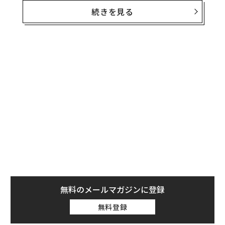
テラモーターズ 代表取締役社長 徳重徹氏
続きを見る
（インタビュアー：フォーブス ジャパン副編集長／WEB
編集長 谷本有香）
谷本有香
（以下、谷本）：創業以来、アジアで電動バイ
ク（EV）事業を展開されてきたテラモーターズですが、
この度、ドローン事業を開始されるとのこと。具体的
に、どのように展開されていくのでしょうか。
徳重徹
（以下、徳重）：すでにテラドローンという新会
社を立ち上げていて、まずはドローンの土木測量から始
めます。土木測量って、従来の方法では2ヘクタールで3
日間もかかるんです。ドローンを使えば1時間で済ませら
れて、コストも5分の1くらいに減らせるのがメリットで
す。テラモーターズですでに進出している新興国のマー
無料のメールマガジンに登録
ケットを活かしながら、日本と同時に、アメリカなど世
無料登録
界各地へ事業を広げていきます。フランスの会社にも声
をかけているところです。