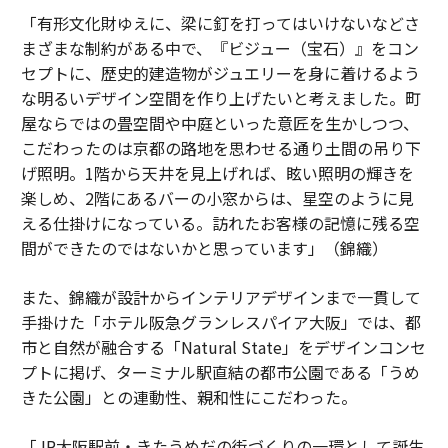
「有形文化財ゆえに、梁に釘を打ってはいけないなどさ
まざまな制約がある中で、『ビジュー（宝石）』をコン
セプトに、歴史的建造物がジュエリーを身に着けるよう
な明るいデザイン空間を作り上げたいと考えました。町
屋ならではの畳空間や中庭といった意匠を生かしつつ、
こだわったのは京都の路地を思わせる通り土間の吊り下
げ照明。1階から天井を見上げれば、眩い照明の輝きを
楽しめ、2階にあるバーの小窓からは、星空のように見
える仕掛けになっている。訪れたお客様の記憶に残る空
間ができたのではないかと思っています」（錦織）
また、錦織が設計からインテリアデザインまで一貫して
手掛けた「ホテル阪急グランレスパイア大阪」では、都
市と自然が融合する「Natural State」をデザインコンセ
プトに掲げ、ターミナル駅直結の都市公園である「うめ
きた公園」との連動性、親和性にこだわった。
「JR大阪駅前・きたうめだの街づくりの一環として誕生