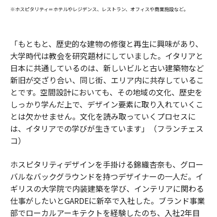
※ホスピタリティ＝ホテルやレジデンス、レストラン、オフィスや商業施設など。
「もともと、歴史的な建物の修復と再生に興味があり、
大学時代は教会を研究題材にしていました。イタリアと
日本に共通しているのは、新しいビルと古い建築物など
新旧が交ざり合い、同じ街、エリア内に共存しているこ
とです。空間設計においても、その地域の文化、歴史を
しっかり学んだ上で、デザイン要素に取り入れていくこ
とは欠かせません。文化を読み取っていくプロセスに
は、イタリアでの学びが生きています」（フランチェス
コ）
ホスピタリティデザインを手掛ける錦織杏奈も、グロー
バルなバックグラウンドを持つデザイナーの一人だ。イ
ギリスの大学院で内装建築を学び、インテリアに関わる
仕事がしたいとGARDEに新卒で入社した。ブランド事業
部でローカルアーキテクトを経験したのち、入社2年目