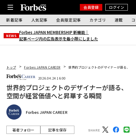
会員登録
ログイン
新着記事
人気記事
会員限定記事
カテゴリ
連載
コ
Forbes JAPAN MEMBERSHIP 新機能｜
NEWS
記事ページ内の広告表示を最小限にしました
トップ
Forbes JAPAN CAREER
世界的プロジェクトのデザイナーが語る、空間
2026.04.24 16:00
世界的プロジェクトのデザイナーが語る、
空間が経営価値へと昇華する瞬間
Forbes JAPAN CAREER
著者フォロー
記事を保存