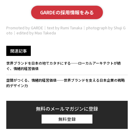
GARDEの採用情報をみる
Promoted by GARDE｜text by Rumi Tanaka｜photograph by Shuji G
oto｜edited by Mao Takeda
関連記事
世界ブランドを日本の地でカタチにする──ローカルアーキテクトが紡
ぐ、情緒的経営価値
空間がつくる、情緒的経営価値──世界ブランドを支える日本企業の戦略
的デザイン力
無料のメールマガジンに登録
無料登録