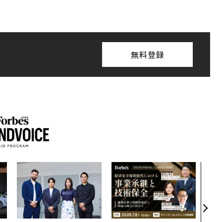
無料登録
“泊
スパ
日本
（前