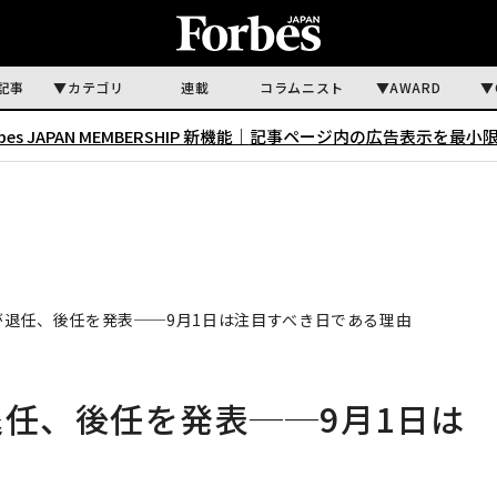
記事
カテゴリ
連載
コラムニスト
AWARD
rbes JAPAN MEMBERSHIP 新機能｜
記事ページ内の広告表示を最小
が退任、後任を発表──9月1日は注目すべき日である理由
退任、後任を発表──9月1日は