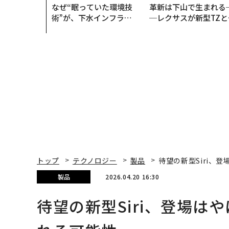
なぜ“眠っていた環境技
革新は下山で生まれる
術”が、下水インフラを
─レクサスが新型TZと
変えたのか──産総研×
Sに込めた「DISCOVE
月島JFEアクアソリュー
R」の哲学
ションの10年
トップ
テクノロジー
製品
待望の新型Siri、登
製品
2026.04.20 16:30
待望の新型Siri、登場はや