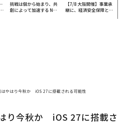
─
挑戦は個から始まり、共
【7/8 大阪開催】事業承
E
創によって加速する NOR
継に、経済安全保障とい
QAIN JAPAN 特別座談会
う視点が加わるとき──
経営者が問われる新たな
判断軸
場はやはり今秋か iOS 27に搭載される可能性
はり今秋か iOS 27に搭載さ