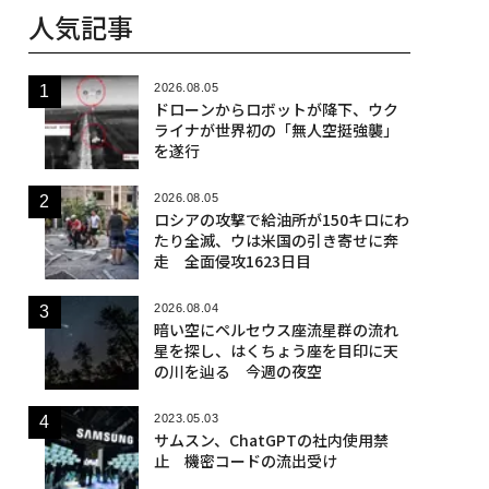
人気記事
2026.08.05
ドローンからロボットが降下、ウク
ライナが世界初の「無人空挺強襲」
を遂行
2026.08.05
ロシアの攻撃で給油所が150キロにわ
たり全滅、ウは米国の引き寄せに奔
走 全面侵攻1623日目
2026.08.04
暗い空にペルセウス座流星群の流れ
星を探し、はくちょう座を目印に天
の川を辿る 今週の夜空
2023.05.03
サムスン、ChatGPTの社内使用禁
止 機密コードの流出受け