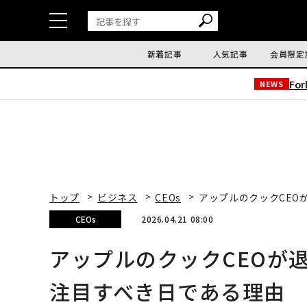
新着記事
人気記事
会員限定
Fo
NEWS
トップ
ビジネス
CEOs
アップルのクックCEO
CEOs
2026.04.21 08:00
アップルのクックCEOが
注目すべき日である理由