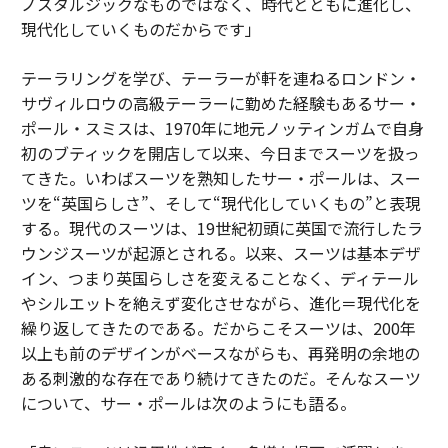
ノスタルジックなものではなく、時代とともに進化し、
現代化していくものだからです」
テーラリングを学び、テーラーが軒を連ねるロンドン・
サヴィルロウの高級テーラーに勤めた経験もあるサー・
ポール・スミスは、1970年に地元ノッティンガムで自身
初のブティックを開店して以来、今日までスーツを扱っ
てきた。いわばスーツを熟知したサー・ポールは、スー
ツを“英国らしさ”、そして“現代化していくもの”と表現
する。現代のスーツは、19世紀初頭に英国で流行したラ
ウンジスーツが起源とされる。以来、スーツは基本デザ
イン、つまり英国らしさを変えることなく、ディテール
やシルエットを絶えず変化させながら、進化＝現代化を
繰り返してきたのである。だからこそスーツは、200年
以上も前のデザインがベースながらも、再発明の余地の
ある刺激的な存在であり続けてきたのだ。そんなスーツ
について、サー・ポールは次のようにも語る。