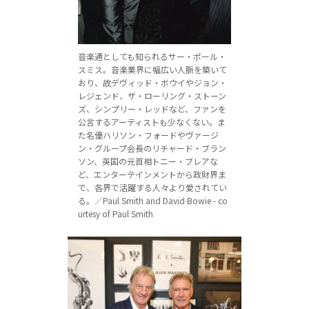
音楽通としても知られるサー・ポール・
スミス。音楽業界に幅広い人脈を築いて
おり、故デヴィッド・ボウイやジョン・
レジェンド、ザ・ローリング・ストーン
ズ、シンプリー・レッドなど、ファンを
公言するアーティストも少なくない。ま
た名優ハリソン・フォードやヴァージ
ン・グループ会長のリチャード・ブラン
ソン、英国の元首相トニー・ブレアな
ど、エンターテインメントから政財界ま
で、各界で活躍する人々より愛されてい
る。／Paul Smith and David Bowie - co
urtesy of Paul Smith