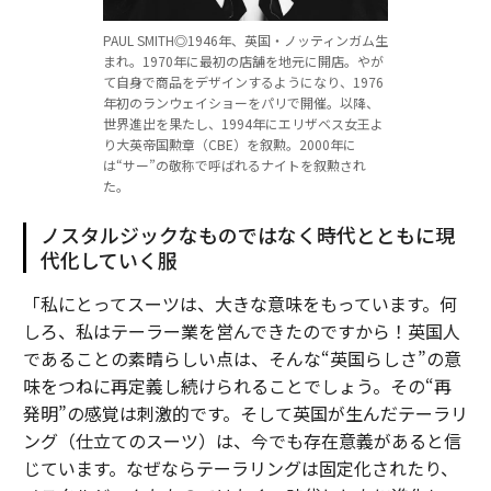
PAUL SMITH◎1946年、英国・ノッティンガム生
まれ。1970年に最初の店舗を地元に開店。やが
て自身で商品をデザインするようになり、1976
年初のランウェイショーをパリで開催。以降、
世界進出を果たし、1994年にエリザベス女王よ
り大英帝国勲章（CBE）を叙勲。2000年に
は“サー”の敬称で呼ばれるナイトを叙勲され
た。
ノスタルジックなものではなく時代とともに現
代化していく服
「私にとってスーツは、大きな意味をもっています。何
しろ、私はテーラー業を営んできたのですから！英国人
であることの素晴らしい点は、そんな“英国らしさ”の意
味をつねに再定義し続けられることでしょう。その“再
発明”の感覚は刺激的です。そして英国が生んだテーラリ
ング（仕立てのスーツ）は、今でも存在意義があると信
じています。なぜならテーラリングは固定化されたり、