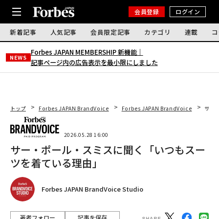
会員登録
ログイン
新着記事
人気記事
会員限定記事
カテゴリ
連載
コ
Forbes JAPAN MEMBERSHIP 新機能｜
NEWS
記事ページ内の広告表示を最小限にしました
トップ
Forbes JAPAN BrandVoice
Forbes JAPAN BrandVoice
サー
2026.05.28 16:00
サー・ポール・スミスに聞く「いつもスー
ツを着ている理由」
Forbes JAPAN BrandVoice Studio
著者フォロー
記事を保存