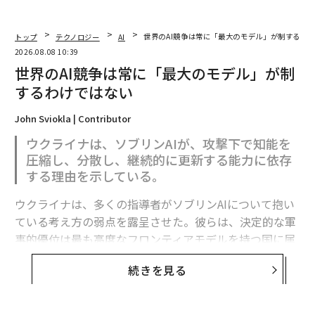
トップ
テクノロジー
AI
世界のAI競争は常に「最大のモデル」が制するわ
2026.08.08 10:39
世界のAI競争は常に「最大のモデル」が制
するわけではない
John Sviokla | Contributor
ウクライナは、ソブリンAIが、攻撃下で知能を
圧縮し、分散し、継続的に更新する能力に依存
する理由を示している。
ウクライナは、多くの指導者がソブリンAIについて抱い
ている考え方の弱点を露呈させた。彼らは、決定的な軍
事的優位は最も高度なフロンティアモデルを持つ国に属
すると想定している。
続きを見る
フロンティア能力は極めて重要である。だがウクライナ
の経験が示すのは、それが軍事的優位の始まりにすぎ