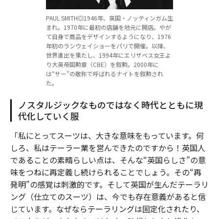
PAUL SMITH◎1946年、英国・ノッティンガム生
まれ。1970年に最初の店舗を地元に開店。やが
て自身で商品をデザインするようになり、1976
年初のランウェイショーをパリで開催。以降、
世界進出を果たし、1994年にエリザベス女王よ
り大英帝国勲章（CBE）を叙勲。2000年に
は“サー”の敬称で呼ばれるナイトを叙勲され
た。
ノスタルジックなものではなく時代とともに現
代化していく服
「私にとってスーツは、大きな意味をもっています。何
しろ、私はテーラー業を営んできたのですから！英国人
であることの素晴らしい点は、そんな“英国らしさ”の意
味をつねに再定義し続けられることでしょう。その“再
発明”の感覚は刺激的です。そして英国が生んだテーラリ
ング（仕立てのスーツ）は、今でも存在意義があると信
じています。なぜならテーラリングは固定化されたり、