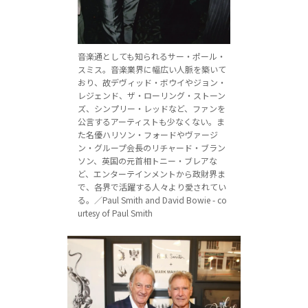
音楽通としても知られるサー・ポール・
スミス。音楽業界に幅広い人脈を築いて
おり、故デヴィッド・ボウイやジョン・
レジェンド、ザ・ローリング・ストーン
ズ、シンプリー・レッドなど、ファンを
公言するアーティストも少なくない。ま
た名優ハリソン・フォードやヴァージ
ン・グループ会長のリチャード・ブラン
ソン、英国の元首相トニー・ブレアな
ど、エンターテインメントから政財界ま
で、各界で活躍する人々より愛されてい
る。／Paul Smith and David Bowie - co
urtesy of Paul Smith