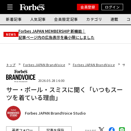
会員登録
ログイン
新着記事
人気記事
会員限定記事
カテゴリ
連載
コ
Forbes JAPAN MEMBERSHIP 新機能｜
NEWS
記事ページ内の広告表示を最小限にしました
トップ
Forbes JAPAN BrandVoice
Forbes JAPAN BrandVoice
サー
2026.05.28 16:00
サー・ポール・スミスに聞く「いつもスー
ツを着ている理由」
Forbes JAPAN BrandVoice Studio
著者フォロー
記事を保存