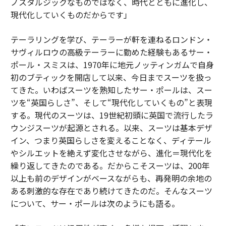
ノスタルジックなものではなく、時代とともに進化し、
現代化していくものだからです」
テーラリングを学び、テーラーが軒を連ねるロンドン・
サヴィルロウの高級テーラーに勤めた経験もあるサー・
ポール・スミスは、1970年に地元ノッティンガムで自身
初のブティックを開店して以来、今日までスーツを扱っ
てきた。いわばスーツを熟知したサー・ポールは、スー
ツを“英国らしさ”、そして“現代化していくもの”と表現
する。現代のスーツは、19世紀初頭に英国で流行したラ
ウンジスーツが起源とされる。以来、スーツは基本デザ
イン、つまり英国らしさを変えることなく、ディテール
やシルエットを絶えず変化させながら、進化＝現代化を
繰り返してきたのである。だからこそスーツは、200年
以上も前のデザインがベースながらも、再発明の余地の
ある刺激的な存在であり続けてきたのだ。そんなスーツ
について、サー・ポールは次のようにも語る。