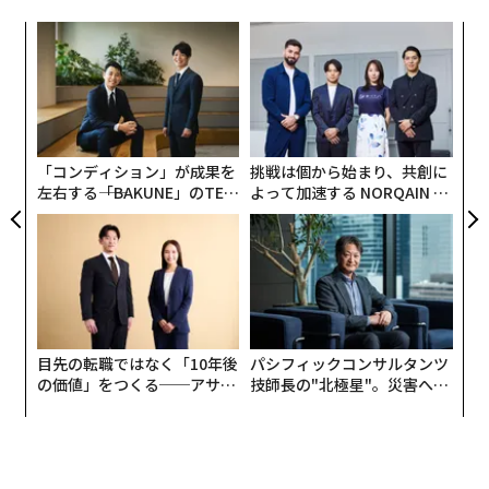
様の綱渡りをしているSaaS企業のうち、実際に成功して
ア
いるのは何社あるのか。
の
Sequoiaの""Services as Software""テーゼ
は、AIエージ
た
〜
ェントがワークフローソフトウェアに取って代わること
織
を明示的に予測している。Mutinyは、このテーゼをヘッ
う
T
ジするのではなく、スピードを持って実行した最初の企
「コンディション」が成果を
挑戦は個から始まり、共創に
業の1つである。
左右する――「BAKUNE」のTEN
よって加速する NORQAIN JA
TIALが支える「挑戦者の明
PAN 特別座談会
日」
ハイブリッド戦略が失敗した理由
MutinyのAI移行への当初の対応は、理論上は合理的だっ
た。SaaS収益をキャッシュカウとして維持し、その傍ら
でAI製品を構築し、既存顧客に新製品を販売する。レザ
イ氏は、あらゆるバリエーションを試したと述べてい
目先の転職ではなく「10年後
パシフィックコンサルタンツ
の価値」をつくる──アサイ
技師長の"北極星"。災害への
る。チームの分割、創業者モードに移行するための幹部
ンの長期伴走型支援とは
無力感を乗り越え見つけた、
の削減、30%の人員削減、新規SaaS販売の停止。しか
防災一筋20年の答え
し、どれも十分な速さで進まなかった。