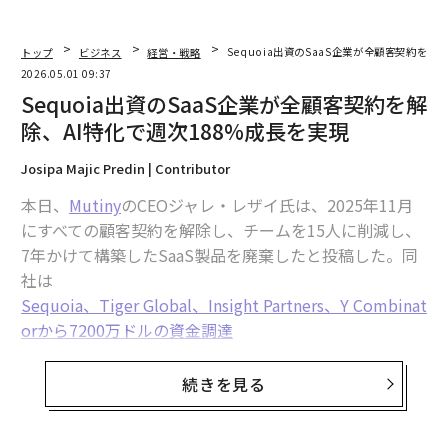
トップ
ビジネス
経営・戦略
Sequoia出資のSaaS企業が全顧客契約を解
2026.05.01 09:37
Sequoia出資のSaaS企業が全顧客契約を解
除、AI特化で週次188%成長を実現
Josipa Majic Predin | Contributor
本日、
Mutiny
のCEOジャレ・レザイ氏は、2025年11月
にすべての顧客契約を解除し、チームを15人に削減し、
7年かけて構築したSaaS製品を廃棄したと投稿した。同
社は
Sequoia、Tiger Global、Insight Partners、Y Combinat
orから7200万ドルの資金調達
を受け、8桁のARR、そしてUberやSnowflakeといった
大手企業を顧客に持っていた。それでも彼女はすべてを
続きを見る
捨てた。4カ月後、MRRは
週次188%で成長
しており、20
18年のMutinyの当初のSaaSローンチ時の12倍の速さで