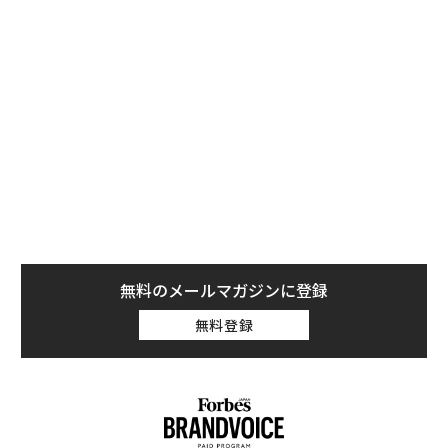
ある。
投資家の賭け
Sequoiaはレザイ氏のこの決断に関する投稿をX上でリ
ポストした。同ファンドの取締役ボゴミル・バルノフ氏
は、レザイ氏の説明によると、Sequoiaは製品ではなく
創業者に投資したのであり、その時点での企業価値
は""あなたたちが将来なるものと比べれば無に等し
い""と伝えたという。このような確信こそが、一流のベ
ンチャーキャピタルと他の市場参加者を区別するもので
ある。より大きな構造的な賭けのために、既存事業の意
無料のメールマガジンに登録
図的な評価減を受け入れる意志である。
無料登録
B2B SaaSへのエクスポージャーを持つ投資家にとって、
Mutinyのケースは不快な問いを突きつける。実証済みの
プロダクト・マーケット・フィット、7200万ドルの資金
調達、そして一流の顧客基盤を持つ企業が、元の事業を
終了せずにAI移行を実行できなかったとすれば、現在同