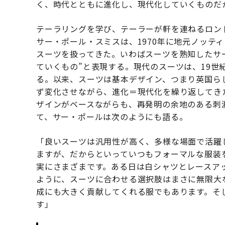
く、時代とともに進化し、現代化していくものだ
テーラリングを学び、テーラーが軒を連ねるロン
サー・ポール・スミスは、1970年に地元ノッテ
スーツを扱ってきた。いわばスーツを熟知したサー
ていくもの”と表現する。現代のスーツは、19世
る。以来、スーツは基本デザイン、つまり英国ら
ず変化させながら、進化＝現代化を繰り返してき
ザインがベースながらも、再発明の余地のある刺
て、サー・ポールは次のようにも語る。
「良いスーツは汎用性が高く、多様な場面で活躍
ますが、だからといっていつもフォーマルな服装
実にさまざまです。ある日は白シャツとレースア
ように、スーツに合わせる選択肢はまさに無限大
成にも大きく貢献してくれる服でもあります。そ
す」