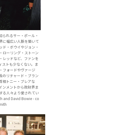
知られるサー・ポール・
界に幅広い人脈を築いて
ッド・ボウイやジョン・
・ローリング・ストーン
・レッドなど、ファンを
ィストも少なくない。ま
・フォードやヴァージ
長のリチャード・ブラン
首相トニー・ブレアな
インメントから政財界ま
する人々より愛されてい
 and David Bowie - co
Smith