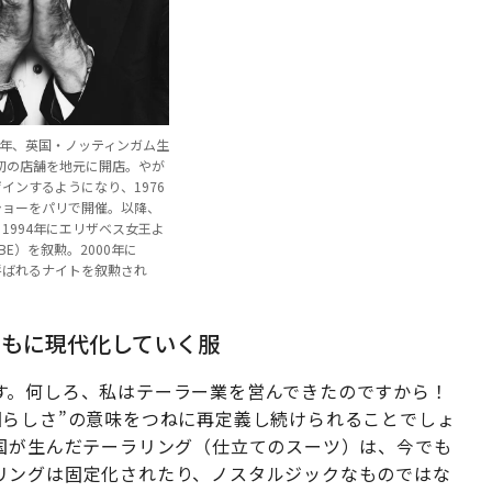
1946年、英国・ノッティンガム生
最初の店舗を地元に開店。やが
インするようになり、1976
ショーをパリで開催。以降、
1994年にエリザベス女王よ
E）を叙勲。2000年に
呼ばれるナイトを叙勲され
ともに現代化していく服
す。何しろ、私はテーラー業を営んできたのですから！
国らしさ”の意味をつねに再定義し続けられることでしょ
英国が生んだテーラリング（仕立てのスーツ）は、今でも
リングは固定化されたり、ノスタルジックなものではな