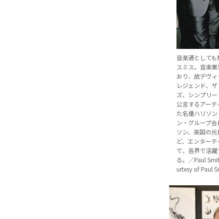
音楽通としても
スミス。音楽業
おり、故デヴィ
レジェンド、ザ
ズ、シンプリー
公言するアーテ
た名優ハリソン
ン・グループ会
ソン、英国の元
ど、エンターテ
で、各界で活躍
る。／Paul Smith
urtesy of Paul 