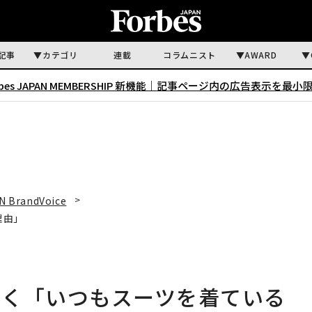
記事
カテゴリ
連載
コラムニスト
AWARD
rbes JAPAN MEMBERSHIP 新機能｜
記事ページ内の広告表示を最小
N BrandVoice
理由」
聞く「いつもスーツを着ている