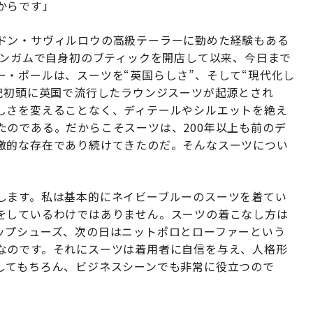
からです」
ドン・サヴィルロウの高級テーラーに勤めた経験もある
ィンガムで自身初のブティックを開店して以来、今日まで
・ポールは、スーツを“英国らしさ”、そして“現代化し
紀初頭に英国で流行したラウンジスーツが起源とされ
しさを変えることなく、ディテールやシルエットを絶え
たのである。だからこそスーツは、200年以上も前のデ
激的な存在であり続けてきたのだ。そんなスーツについ
します。私は基本的にネイビーブルーのスーツを着てい
をしているわけではありません。スーツの着こなし方は
ップシューズ、次の日はニットポロとローファーという
なのです。それにスーツは着用者に自信を与え、人格形
してもちろん、ビジネスシーンでも非常に役立つので