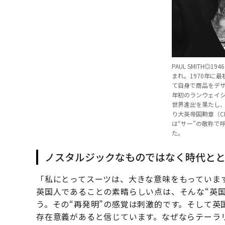
PAUL SMITH◎
まれ。1970年に
て自身で商品をデザ
年初のランウェイ
世界進出を果たし、
り大英帝国勲章（CB
は“サー”の敬称で
た。
ノスタルジックなものではなく時代と
「私にとってスーツは、大きな意味をもっていま
英国人であることの素晴らしい点は、そんな“英
う。その“再発明”の感覚は刺激的です。そして
存在意義があると信じています。なぜならテーラ