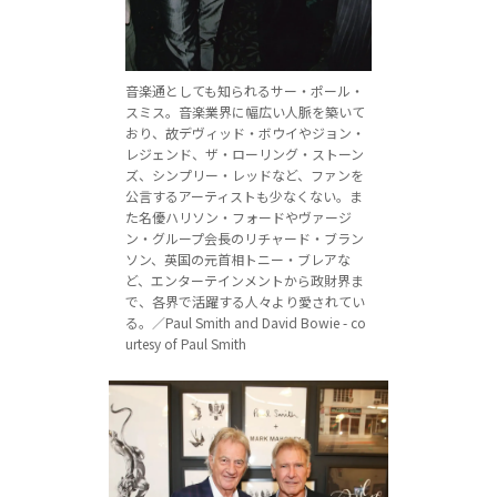
音楽通としても知られるサー・ポール・
スミス。音楽業界に幅広い人脈を築いて
おり、故デヴィッド・ボウイやジョン・
レジェンド、ザ・ローリング・ストーン
ズ、シンプリー・レッドなど、ファンを
公言するアーティストも少なくない。ま
た名優ハリソン・フォードやヴァージ
ン・グループ会長のリチャード・ブラン
ソン、英国の元首相トニー・ブレアな
ど、エンターテインメントから政財界ま
で、各界で活躍する人々より愛されてい
る。／Paul Smith and David Bowie - co
urtesy of Paul Smith