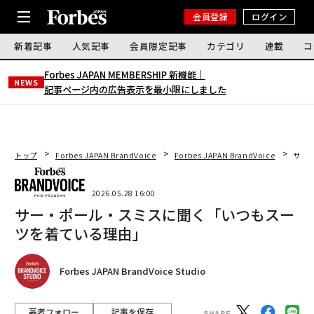
会員登録
ログイン
新着記事
人気記事
会員限定記事
カテゴリ
連載
コ
Forbes JAPAN MEMBERSHIP 新機能｜
NEWS
記事ページ内の広告表示を最小限にしました
トップ
Forbes JAPAN BrandVoice
Forbes JAPAN BrandVoice
サー
2026.05.28 16:00
サー・ポール・スミスに聞く「いつもスー
ツを着ている理由」
Forbes JAPAN BrandVoice Studio
著者フォロー
記事を保存