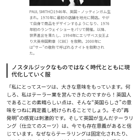
PAUL SMITH◎1946年、英国・ノッティンガム生
まれ。1970年に最初の店舗を地元に開店。やが
て自身で商品をデザインするようになり、1976
年初のランウェイショーをパリで開催。以降、
世界進出を果たし、1994年にエリザベス女王よ
り大英帝国勲章（CBE）を叙勲。2000年に
は“サー”の敬称で呼ばれるナイトを叙勲され
た。
ノスタルジックなものではなく時代とともに現
代化していく服
「私にとってスーツは、大きな意味をもっています。何
しろ、私はテーラー業を営んできたのですから！英国人
であることの素晴らしい点は、そんな“英国らしさ”の意
味をつねに再定義し続けられることでしょう。その“再
発明”の感覚は刺激的です。そして英国が生んだテーラリ
ング（仕立てのスーツ）は、今でも存在意義があると信
じています。なぜならテーラリングは固定化されたり、