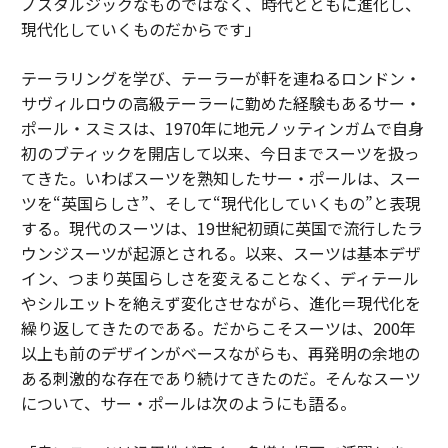
ノスタルジックなものではなく、時代とともに進化し、
現代化していくものだからです」
テーラリングを学び、テーラーが軒を連ねるロンドン・
サヴィルロウの高級テーラーに勤めた経験もあるサー・
ポール・スミスは、1970年に地元ノッティンガムで自身
初のブティックを開店して以来、今日までスーツを扱っ
てきた。いわばスーツを熟知したサー・ポールは、スー
ツを“英国らしさ”、そして“現代化していくもの”と表現
する。現代のスーツは、19世紀初頭に英国で流行したラ
ウンジスーツが起源とされる。以来、スーツは基本デザ
イン、つまり英国らしさを変えることなく、ディテール
やシルエットを絶えず変化させながら、進化＝現代化を
繰り返してきたのである。だからこそスーツは、200年
以上も前のデザインがベースながらも、再発明の余地の
ある刺激的な存在であり続けてきたのだ。そんなスーツ
について、サー・ポールは次のようにも語る。