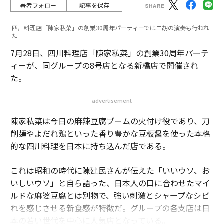
著者フォロー
記事を保存
四川料理店「陳家私菜」の創業30周年パーティーでは二胡の演奏も行われ
た
7月28日、四川料理店「陳家私菜」の創業30周年パーテ
ィーが、同グループの8号店となる新橋店で開催され
た。
advertisement
陳家私菜は今日の麻辣豆腐ブームの火付け役であり、刀
削麺やよだれ鶏といった香り豊かな豆板醤を使った本格
的な四川料理を日本に持ち込んだ店である。
これは昭和の時代に陳建民さんが伝えた「いいウソ、お
いしいウソ」と自ら語った、日本人の口に合わせたマイ
ルドな麻婆豆腐とは別物で、強い刺激とシャープなシビ
れを感じさせる新食感が特徴だ。グループの各支店は日
本の若い世代を中心に人気店となっている。