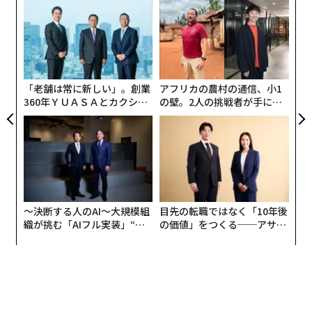
義す
A
むス
顧客
pa
「
な
─
ら
「老舗は常に新しい」。創業
アフリカの農村の通信、小1
360年ＹＵＡＳＡとカクシン
の壁。2人の挑戦者が手にし
CEO田尻望が語る、AIを超え
た「次なる武器」
る人の価値
〜決断する人のAI〜大規模組
目先の転職ではなく「10年後
織が挑む「AIフル実装」“使
の価値」をつくる──アサイ
う”企業から“動く”企業へ【N
ンの長期伴走型支援とは
TTドコモビジネス×PwC】