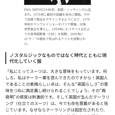
PAUL SMITH◎1946年、英国・ノッティンガム生
まれ。1970年に最初の店舗を地元に開店。やが
て自身で商品をデザインするようになり、1976
年初のランウェイショーをパリで開催。以降、
世界進出を果たし、1994年にエリザベス女王よ
り大英帝国勲章（CBE）を叙勲。2000年に
は“サー”の敬称で呼ばれるナイトを叙勲され
た。
ノスタルジックなものではなく時代とともに現
代化していく服
「私にとってスーツは、大きな意味をもっています。何
しろ、私はテーラー業を営んできたのですから！英国人
であることの素晴らしい点は、そんな“英国らしさ”の意
味をつねに再定義し続けられることでしょう。その“再
発明”の感覚は刺激的です。そして英国が生んだテーラリ
ング（仕立てのスーツ）は、今でも存在意義があると信
じています。なぜならテーラリングは固定化されたり、