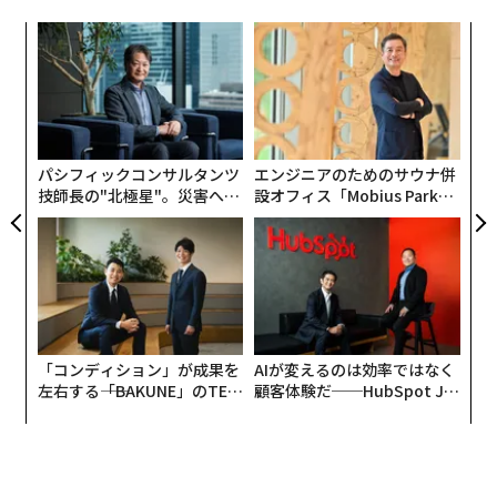
創業
〜
シン
織
超え
う
〜
T
金
個
ェ
パシフィックコンサルタンツ
エンジニアのためのサウナ併
技師長の"北極星"。災害への
設オフィス「Mobius Park」
無力感を乗り越え見つけた、
がオープン──タマディック
防災一筋20年の答え
が健康経営を徹底する理由
「コンディション」が成果を
AIが変えるのは効率ではなく
編集＝上田裕資
左右する――「BAKUNE」のTEN
顧客体験だ──HubSpot Ja
TIALが支える「挑戦者の明
panが語る「Grow Better」
日」
な組織のつくり方
2026年9月号発売中