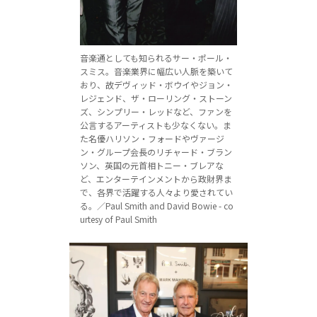
音楽通としても知られるサー・ポール・
スミス。音楽業界に幅広い人脈を築いて
おり、故デヴィッド・ボウイやジョン・
レジェンド、ザ・ローリング・ストーン
ズ、シンプリー・レッドなど、ファンを
公言するアーティストも少なくない。ま
た名優ハリソン・フォードやヴァージ
ン・グループ会長のリチャード・ブラン
ソン、英国の元首相トニー・ブレアな
ど、エンターテインメントから政財界ま
で、各界で活躍する人々より愛されてい
る。／Paul Smith and David Bowie - co
urtesy of Paul Smith