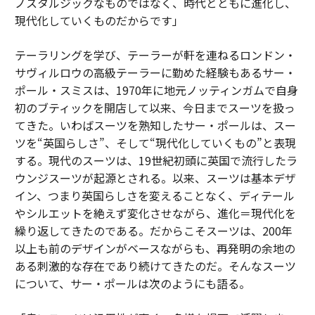
ノスタルジックなものではなく、時代とともに進化し、
現代化していくものだからです」
テーラリングを学び、テーラーが軒を連ねるロンドン・
サヴィルロウの高級テーラーに勤めた経験もあるサー・
ポール・スミスは、1970年に地元ノッティンガムで自身
初のブティックを開店して以来、今日までスーツを扱っ
てきた。いわばスーツを熟知したサー・ポールは、スー
ツを“英国らしさ”、そして“現代化していくもの”と表現
する。現代のスーツは、19世紀初頭に英国で流行したラ
ウンジスーツが起源とされる。以来、スーツは基本デザ
イン、つまり英国らしさを変えることなく、ディテール
やシルエットを絶えず変化させながら、進化＝現代化を
繰り返してきたのである。だからこそスーツは、200年
以上も前のデザインがベースながらも、再発明の余地の
ある刺激的な存在であり続けてきたのだ。そんなスーツ
について、サー・ポールは次のようにも語る。