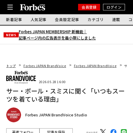
会員登録
ログイン
新着記事
人気記事
会員限定記事
カテゴリ
連載
コ
Forbes JAPAN MEMBERSHIP 新機能｜
NEWS
記事ページ内の広告表示を最小限にしました
トップ
Forbes JAPAN BrandVoice
Forbes JAPAN BrandVoice
サー
2026.05.28 16:00
サー・ポール・スミスに聞く「いつもスー
ツを着ている理由」
Forbes JAPAN BrandVoice Studio
著者フォロー
記事を保存