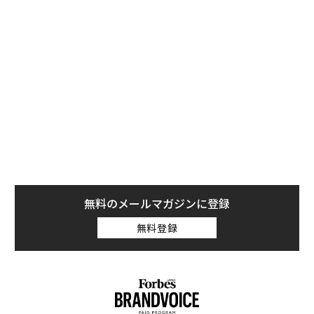
しかし、匿名の関係者がロイターに語ったところによる
と、ティールは昨年末に2024年の大統領選ではどの候補
者にも寄付をしないことを決めたという。彼は、共和党
が中絶問題やトランスジェンダーのトイレ使用制限など
の問題よりもイノベーションや中国との競争を懸念すべ
きだと考えているとロイターは報じている。
無料のメールマガジンに登録
無料登録