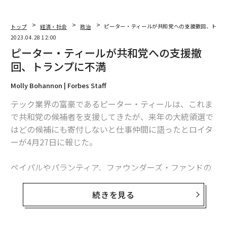
トップ
経済・社会
政治
ピーター・ティールが共和党への支援撤回、トラ
2023.04.28 12:00
ピーター・ティールが共和党への支援撤
回、トランプに不満
Molly Bohannon | Forbes Staff
テック業界の富豪であるピーター・ティールは、これま
で共和党の候補者を支援してきたが、来年の大統領選で
はどの候補にも寄付しないと仕事仲間に語ったとロイタ
ーが4月27日に報じた。
ペイパルやパランティア、ファウンダーズ・ファンドの
共同創業者でリバタリアンとして知られるティールは、
2018年以降に共和党の候補者らに約4000万ドル（約54
続きを見る
億円）を寄付していた。