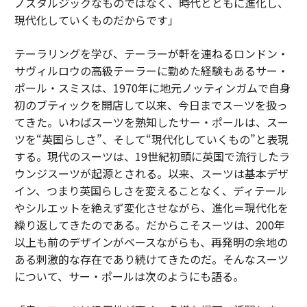
ノスタルジックなものではなく、時代とともに進化し、
現代化していくものだからです」
テーラリングを学び、テーラーが軒を連ねるロンドン・
サヴィルロウの高級テーラーに勤めた経験もあるサー・
ポール・スミスは、1970年に地元ノッティンガムで自身
初のブティックを開店して以来、今日までスーツを扱っ
てきた。いわばスーツを熟知したサー・ポールは、スー
ツを“英国らしさ”、そして“現代化していくもの”と表現
する。現代のスーツは、19世紀初頭に英国で流行したラ
ウンジスーツが起源とされる。以来、スーツは基本デザ
イン、つまり英国らしさを変えることなく、ディテール
やシルエットを絶えず変化させながら、進化＝現代化を
繰り返してきたのである。だからこそスーツは、200年
以上も前のデザインがベースながらも、再発明の余地の
ある刺激的な存在であり続けてきたのだ。そんなスーツ
について、サー・ポールは次のようにも語る。