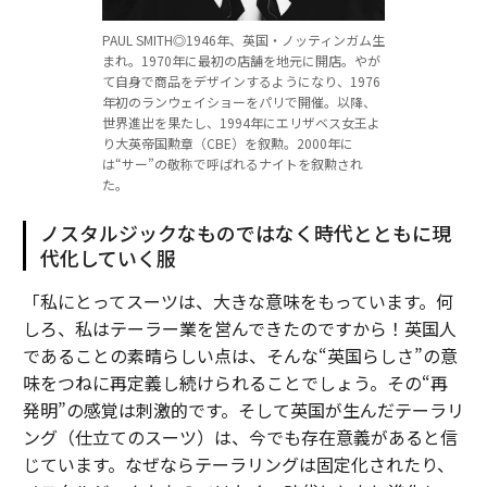
PAUL SMITH◎1946年、英国・ノッティンガム生
まれ。1970年に最初の店舗を地元に開店。やが
て自身で商品をデザインするようになり、1976
年初のランウェイショーをパリで開催。以降、
世界進出を果たし、1994年にエリザベス女王よ
り大英帝国勲章（CBE）を叙勲。2000年に
は“サー”の敬称で呼ばれるナイトを叙勲され
た。
ノスタルジックなものではなく時代とともに現
代化していく服
「私にとってスーツは、大きな意味をもっています。何
しろ、私はテーラー業を営んできたのですから！英国人
であることの素晴らしい点は、そんな“英国らしさ”の意
味をつねに再定義し続けられることでしょう。その“再
発明”の感覚は刺激的です。そして英国が生んだテーラリ
ング（仕立てのスーツ）は、今でも存在意義があると信
じています。なぜならテーラリングは固定化されたり、