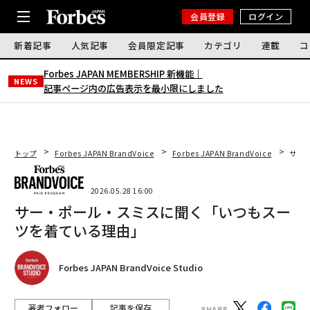
会員登録
ログイン
新着記事
人気記事
会員限定記事
カテゴリ
連載
コ
Forbes JAPAN MEMBERSHIP 新機能｜
NEWS
記事ページ内の広告表示を最小限にしました
トップ
Forbes JAPAN BrandVoice
Forbes JAPAN BrandVoice
サー
2026.05.28 16:00
サー・ポール・スミスに聞く「いつもスー
ツを着ている理由」
Forbes JAPAN BrandVoice Studio
著者フォロー
記事を保存