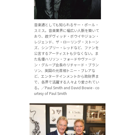
音楽通としても知られるサー・ポール・
スミス。音楽業界に幅広い人脈を築いて
おり、故デヴィッド・ボウイやジョン・
レジェンド、ザ・ローリング・ストーン
ズ、シンプリー・レッドなど、ファンを
公言するアーティストも少なくない。ま
た名優ハリソン・フォードやヴァージ
ン・グループ会長のリチャード・ブラン
ソン、英国の元首相トニー・ブレアな
ど、エンターテインメントから政財界ま
で、各界で活躍する人々より愛されてい
る。／Paul Smith and David Bowie - co
urtesy of Paul Smith