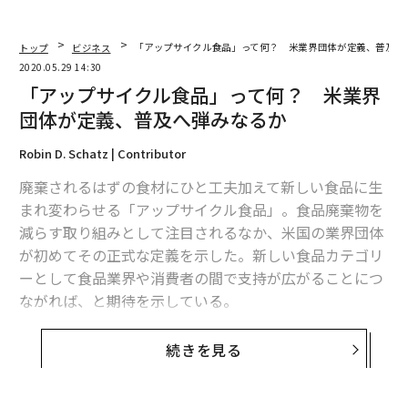
トップ
ビジネス
「アップサイクル食品」って何？ 米業界団体が定義、普及へ
2020.05.29 14:30
「アップサイクル食品」って何？ 米業界
団体が定義、普及へ弾みなるか
Robin D. Schatz | Contributor
廃棄されるはずの食材にひと工夫加えて新しい食品に生
まれ変わらせる「アップサイクル食品」。食品廃棄物を
減らす取り組みとして注目されるなか、米国の業界団体
が初めてその正式な定義を示した。新しい食品カテゴリ
ーとして食品業界や消費者の間で支持が広がることにつ
ながれば、と期待を示している。
ベーコンの切れ端で作ったジャム、いらなくなった魚を
続きを見る
使ったジャーキー、醸造に用いた豆の残りかすを材料に
したグラノーラバーやパフスナック。こうした、食品を