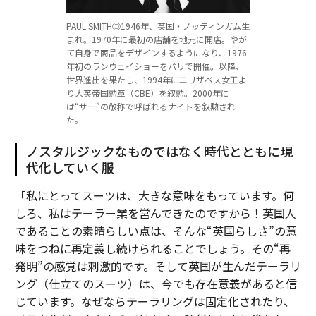
PAUL SMITH◎1946年、英国・ノッティンガム生
まれ。1970年に最初の店舗を地元に開店。やが
て自身で商品をデザインするようになり、1976
年初のランウェイショーをパリで開催。以降、
世界進出を果たし、1994年にエリザベス女王よ
り大英帝国勲章（CBE）を叙勲。2000年に
は“サー”の敬称で呼ばれるナイトを叙勲され
た。
ノスタルジックなものではなく時代とともに現
代化していく服
「私にとってスーツは、大きな意味をもっています。何
しろ、私はテーラー業を営んできたのですから！英国人
であることの素晴らしい点は、そんな“英国らしさ”の意
味をつねに再定義し続けられることでしょう。その“再
発明”の感覚は刺激的です。そして英国が生んだテーラリ
ング（仕立てのスーツ）は、今でも存在意義があると信
じています。なぜならテーラリングは固定化されたり、