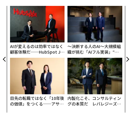
「
─
ら
「
3
C
る
AIが変えるのは効率ではなく
〜決断する人のAI〜大規模組
顧客体験だ──HubSpot Ja
織が挑む「AIフル実装」“使
panが語る「Grow Better」
う”企業から“動く”企業へ【N
な組織のつくり方
TTドコモビジネス×PwC】
目先の転職ではなく「10年後
内製化こそ、コンサルティン
編集＝上田裕資
の価値」をつくる──アサイ
グの本質だ レバレジーズが
ンの長期伴走型支援とは
実践する、次世代ファームの
全貌
2026年9月号発売中