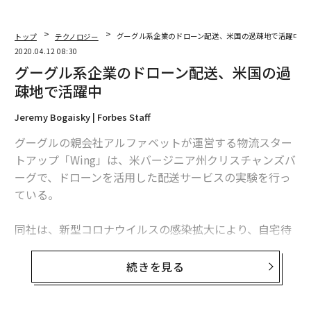
トップ
テクノロジー
グーグル系企業のドローン配送、米国の過疎地で活躍中
2020.04.12 08:30
グーグル系企業のドローン配送、米国の過
疎地で活躍中
Jeremy Bogaisky | Forbes Staff
グーグルの親会社アルファベットが運営する物流スター
トアップ「Wing」は、米バージニア州クリスチャンズバ
ーグで、ドローンを活用した配送サービスの実験を行っ
ている。
同社は、新型コロナウイルスの感染拡大により、自宅待
機を命じられた人々に、日々の暮らしに必要なアイテム
を届けている。最も人気の商品は、コーヒーやトイレッ
続きを見る
トペーパー、クッキーなどだという。