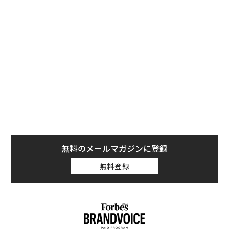
Wingは米国のクリスチャンズバーグや、フィンランドの
首都ヘルシンキ、オーストラリアの2都市で実験を進め
ており、過去2週間で1000回以上のデリバリーを行った
という。「当社は現在、過去の水準を大幅に上回る回数
の配送をこなしている」と、Wingの広報担当のJacob D
emmittは話した。
無料のメールマガジンに登録
無料登録