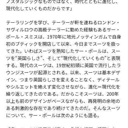
ノスタルジックなものではなく、時代とともに進化し、
現代化していくものだからです」
テーラリングを学び、テーラーが軒を連ねるロンドン・
サヴィルロウの高級テーラーに勤めた経験もあるサー・
ポール・スミスは、1970年に地元ノッティンガムで自身
初のブティックを開店して以来、今日までスーツを扱っ
てきた。いわばスーツを熟知したサー・ポールは、スー
ツを“英国らしさ”、そして“現代化していくもの”と表現
する。現代のスーツは、19世紀初頭に英国で流行したラ
ウンジスーツが起源とされる。以来、スーツは基本デザ
イン、つまり英国らしさを変えることなく、ディテール
やシルエットを絶えず変化させながら、進化＝現代化を
繰り返してきたのである。だからこそスーツは、200年
以上も前のデザインがベースながらも、再発明の余地の
ある刺激的な存在であり続けてきたのだ。そんなスーツ
について、サー・ポールは次のようにも語る。