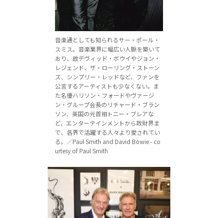
音楽通としても知られるサー・ポール・
スミス。音楽業界に幅広い人脈を築いて
おり、故デヴィッド・ボウイやジョン・
レジェンド、ザ・ローリング・ストーン
ズ、シンプリー・レッドなど、ファンを
公言するアーティストも少なくない。ま
た名優ハリソン・フォードやヴァージ
ン・グループ会長のリチャード・ブラン
ソン、英国の元首相トニー・ブレアな
ど、エンターテインメントから政財界ま
で、各界で活躍する人々より愛されてい
る。／Paul Smith and David Bowie - co
urtesy of Paul Smith