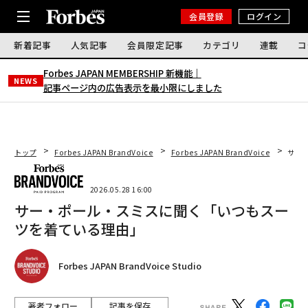
会員登録
ログイン
新着記事
人気記事
会員限定記事
カテゴリ
連載
コ
Forbes JAPAN MEMBERSHIP 新機能｜
NEWS
記事ページ内の広告表示を最小限にしました
トップ
Forbes JAPAN BrandVoice
Forbes JAPAN BrandVoice
サー
2026.05.28 16:00
サー・ポール・スミスに聞く「いつもスー
ツを着ている理由」
Forbes JAPAN BrandVoice Studio
著者フォロー
記事を保存