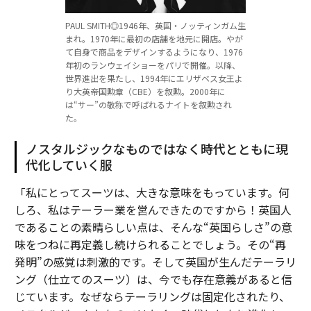
PAUL SMITH◎1946年、英国・ノッティンガム生
まれ。1970年に最初の店舗を地元に開店。やが
て自身で商品をデザインするようになり、1976
年初のランウェイショーをパリで開催。以降、
世界進出を果たし、1994年にエリザベス女王よ
り大英帝国勲章（CBE）を叙勲。2000年に
は“サー”の敬称で呼ばれるナイトを叙勲され
た。
ノスタルジックなものではなく時代とともに現
代化していく服
「私にとってスーツは、大きな意味をもっています。何
しろ、私はテーラー業を営んできたのですから！英国人
であることの素晴らしい点は、そんな“英国らしさ”の意
味をつねに再定義し続けられることでしょう。その“再
発明”の感覚は刺激的です。そして英国が生んだテーラリ
ング（仕立てのスーツ）は、今でも存在意義があると信
じています。なぜならテーラリングは固定化されたり、