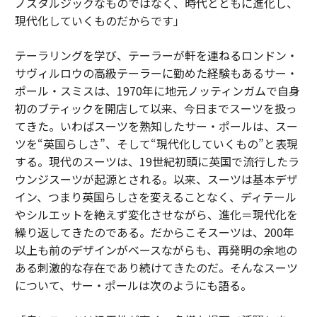
ノスタルジックなものではなく、時代とともに進化し、
現代化していくものだからです」
テーラリングを学び、テーラーが軒を連ねるロンドン・
サヴィルロウの高級テーラーに勤めた経験もあるサー・
ポール・スミスは、1970年に地元ノッティンガムで自身
初のブティックを開店して以来、今日までスーツを扱っ
てきた。いわばスーツを熟知したサー・ポールは、スー
ツを“英国らしさ”、そして“現代化していくもの”と表現
する。現代のスーツは、19世紀初頭に英国で流行したラ
ウンジスーツが起源とされる。以来、スーツは基本デザ
イン、つまり英国らしさを変えることなく、ディテール
やシルエットを絶えず変化させながら、進化＝現代化を
繰り返してきたのである。だからこそスーツは、200年
以上も前のデザインがベースながらも、再発明の余地の
ある刺激的な存在であり続けてきたのだ。そんなスーツ
について、サー・ポールは次のようにも語る。