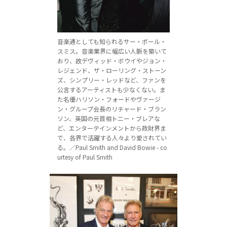
音楽通としても知られるサー・ポール・
スミス。音楽業界に幅広い人脈を築いて
おり、故デヴィッド・ボウイやジョン・
レジェンド、ザ・ローリング・ストーン
ズ、シンプリー・レッドなど、ファンを
公言するアーティストも少なくない。ま
た名優ハリソン・フォードやヴァージ
ン・グループ会長のリチャード・ブラン
ソン、英国の元首相トニー・ブレアな
ど、エンターテインメントから政財界ま
で、各界で活躍する人々より愛されてい
る。／Paul Smith and David Bowie - co
urtesy of Paul Smith