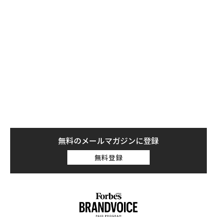
となる合計30社が選ばれている。
中国企業の中でも特にその業績に注目が集まるのは、イ
ンターネットサービス大手のテンセントと、電子商取引
（EC）大手のアリババだ。両社の売上高と時価総額は、
50社の中でも他社を大きく上回っている。テンセントの
利益はこの一年間でおよそ71％増えて106億ドル（約1兆
1800億円）となり、一方のアリババは同49％増の97億
ドルとなった。
無料のメールマガジンに登録
無料登録