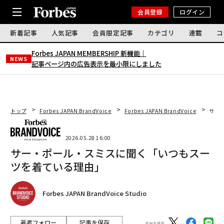
会員登録
ログイン
新着記事
人気記事
会員限定記事
カテゴリ
連載
コ
Forbes JAPAN MEMBERSHIP 新機能｜
NEWS
記事ページ内の広告表示を最小限にしました
トップ
Forbes JAPAN BrandVoice
Forbes JAPAN BrandVoice
サー
2026.05.28 16:00
サー・ポール・スミスに聞く「いつもスー
ツを着ている理由」
Forbes JAPAN BrandVoice Studio
著者フォロー
記事を保存