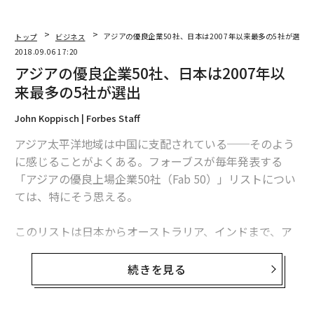
トップ
ビジネス
アジアの優良企業50社、日本は2007年以来最多の5社が選出
2018.09.06 17:20
アジアの優良企業50社、日本は2007年以
来最多の5社が選出
John Koppisch | Forbes Staff
アジア太平洋地域は中国に支配されている──そのよう
に感じることがよくある。フォーブスが毎年発表する
「アジアの優良上場企業50社（Fab 50）」リストについ
ては、特にそう思える。
このリストは日本からオーストラリア、インドまで、ア
ジア太平洋地域の上場企業の中から業績や財務状況が一
定の基準を上回る50社を選出し、紹介するものだ。今年
続きを見る
のリストもまた、中国企業が最も多くを占めた。昨年は
本土の企業だけで28社が名を連ねたが、今回も過去最多