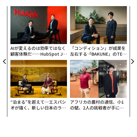
ンツ
内
への
グ
た、
実
「
全
3
C
る
AIが変えるのは効率ではなく
「コンディション」が成果を
顧客体験だ──HubSpot Ja
左右する――「BAKUNE」のTEN
panが語る「Grow Better」
TIALが支える「挑戦者の明
な組織のつくり方
日」
“泊まる”を超えて─エスパシ
アフリカの農村の通信、小1
オが描く、新しい日本のラグ
の壁。2人の挑戦者が手にし
ジュアリー（中編）
た「次なる武器」
編集＝木内涼子